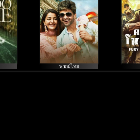
หัวใจดวงเดียว
ป
(2020)
k
พากย์ไทย