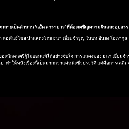
่อนจะกลายเป็นตำนาน ‘แอ๊ด คาราบาว’ ที่ต้องเผชิญความฝันและอุปส
นา ลอพันธ์ไชย นำแสดงโดย ธนา เอี่ยมจำรูญ ในบท ยืนยง โอภากุล วัย
ของนักดนตรีผู้ไม่ยอมแพ้ได้อย่างจับใจ การแสดงของ ธนา เอี่ยม
ย’ ทำให้หนังเรื่องนี้เป็นมากกว่าแค่หนังชีวประวัติ แต่คือการเฉล