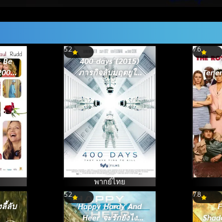
5.2
7.6
r Be
400 days (2015)
2007)
ภารกิจลับมฤตยูใต้
Tene
ัวใจ
โลก
ครอ
พากย์ไทย
5.2
7.8
ี้ลับ
Happy Hardy And
F
Heer จะรักยังไง
Shad