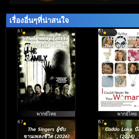
Volume
90%
เรื่องอื่นๆที่น่าสนใจ
6.1
6.1
The Family (2011)
I Could Neve
ตระกูลโฉด โหดไม่
Your Woman (
ยั้ง
รักครั้งใหม่ ห
แอ๊บแบ๊ว
พากย์ไทย
พากย์ไทย
6.7
6.7
The Singers ผู้ขับ
Caddo Lake บึงล
ขานเพลงชีวิต (2026)
(2024)