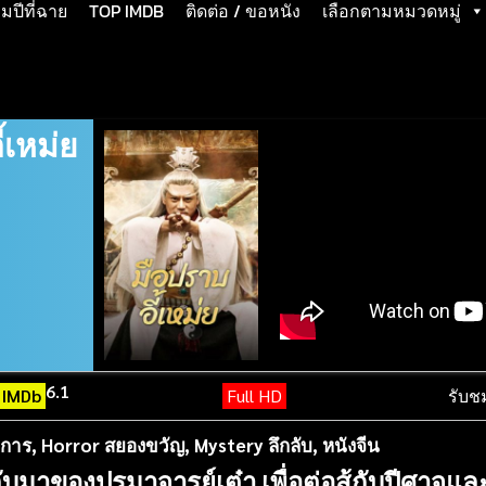
ปีที่ฉาย
TOP IMDB
ติดต่อ / ขอหนัง
เลือกตามหมวดหมู่
้เหม่ย
6.1
IMDb
Full HD
รับช
าการ
,
Horror สยองขวัญ
,
Mystery ลึกลับ
,
หนังจีน
ลับมาของปรมาจารย์เต๋า เพื่อต่อสู้กับปีศาจแ