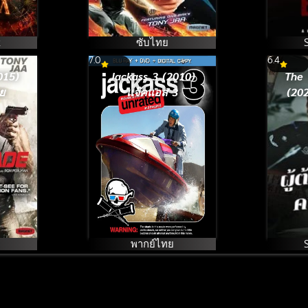
k
ซับไทย
7.0
6.4
015)
Jackass 3 (2010)
The 
ย
แจ๊คแอส 3
(202
พากย์ไทย