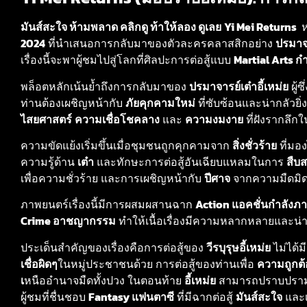
มันส์สะใจ ห้ามพลาด คลิกดู ท้าให้ลอง ดูเลย
Yi Mei Returns
ห
2024
ที่นำเสนอการกลับมาของตัวละครคลาสสิกอย่าง
ปรมาจา
เรื่องนี้จะพาผู้ชมไปสู่โลกที่ศิลปะการต่อสู้แบบ
Martial Arts ก
พล็อตหลักเน้นย้ำถึงการกลับมาของ
ปรมาจารย์เต๋าอี้เหม่ย
ผู้ซ
ท่านต้องเผชิญหน้ากับ
ภัยคุกคามใหม่
ที่ซับซ้อนและน่ากลัวยิ่
ไสยศาสตร์
ความเชื่อโชคลาง
และ
ความงมงาย
ที่ฝังรากลึก
ความขัดแย้งเริ่มขึ้นเมื่อชุมชนถูกคุกคามจาก
สิ่งชั่วร้าย
ที่มอง
ความรู้ด้าน
เต๋า
และทักษะการต่อสู้อันเฉียบแหลมในการ
สืบ
เพื่อความชั่วร้าย และการเผชิญหน้ากับ
ปีศาจ
จากความมืดมิด
ภาพยนตร์เรื่องนี้มีการผสมผสานฉาก
Action แอคชั่นกำลังภ
Crime อาชญากรรม
ทำให้เนื้อเรื่องมีความหลากหลายและน
ประเด็นสำคัญของเรื่องคือการต่อสู้ของ
วีรบุรุษอี้เหม่ย
ไม่ได้
เชื่อผิดๆ
ในหมู่ประชาชนด้วย การต่อสู้ของท่านเพื่อ
ความถูกต
เ
หนืออำนาจมืดทั้งปวง ในตอนท้าย
อี้เหม่ย
สามารถปราบปรามภั
ผู้ชมที่ชื่นชอบ
Fantasy แฟนตาซี
ที่มีฉากต่อสู้
มันส์สะใจ
และเ