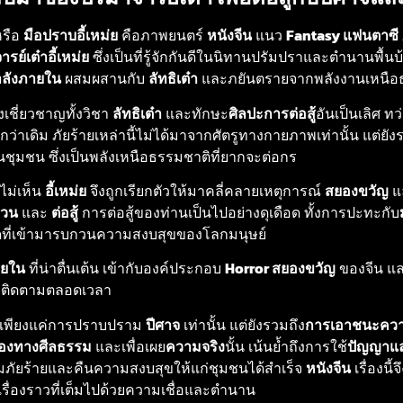
รือ
มือปราบอี้เหม่ย
คือภาพยนตร์
หนังจีน
แนว
Fantasy แฟนตาซี
รย์เต๋าอี้เหม่ย
ซึ่งเป็นที่รู้จักกันดีในนิทานปรัมปราและตำนานพื้
ำลังภายใน
ผสมผสานกับ
ลัทธิเต๋า
และภยันตรายจากพลังงานเหนือ
ึ่งเชี่ยวชาญทั้งวิชา
ลัทธิเต๋า
และทักษะ
ศิลปะการต่อสู้
อันเป็นเลิศ ทว
งกว่าเดิม ภัยร้ายเหล่านี้ไม่ได้มาจากศัตรูทางกายภาพเท่านั้น แต่ยั
ในชุมชน ซึ่งเป็นพลังเหนือธรรมชาติที่ยากจะต่อกร
ไม่เห็น
อี้เหม่ย
จึงถูกเรียกตัวให้มาคลี่คลายเหตุการณ์
สยองขวัญ
แล
สวน
และ
ต่อสู้
การต่อสู้ของท่านเป็นไปอย่างดุเดือด ทั้งการปะทะกับ
ที่เข้ามารบกวนความสงบสุขของโลกมนุษย์
ายใน
ที่น่าตื่นเต้น เข้ากับองค์ประกอบ
Horror สยองขวัญ
ของจีน แ
่าติดตามตลอดเวลา
มีเพียงแค่การปราบปราม
ปีศาจ
เท่านั้น แต่ยังรวมถึง
การเอาชนะคว
้องทางศีลธรรม
และเพื่อเผย
ความจริง
นั้น เน้นย้ำถึงการใช้
ปัญญาแ
ยร้ายและคืนความสงบสุขให้แก่ชุมชนได้สำเร็จ
หนังจีน
เรื่องนี
รื่องราวที่เต็มไปด้วยความเชื่อและตำนาน