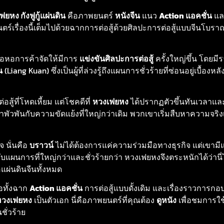
ฟยหง กังฟูกู้แผ่นดิน
คือภาพยนตร์
หนังจีน
แนว
Action แอคชั่น
แ
ร์เรื่องนี้เต็มไปด้วยฉากการต่อสู้ด้วยศิลปะการต่อสู้แบบจีนโบราณ
เมื่อหอการค้าจัดให้มีการ
แข่งขันศิลปะการต่อสู้
ครั้งใหญ่ขึ้น โดยมีร
น
(Liang Kuan) ซึ่งเป็นผู้ที่ล่วงรู้ถึงแผนการชั่วร้ายที่ซ่อนอยู่เบื้องหล
ต่อสู้ที่โหดเหี้ยม แต่โชคดีที่
หวงเฟยหง
ได้ปรากฏตัวขึ้นทันเวลาและ
วพันกับความขัดแย้งที่ใหญ่กว่าเดิม พวกเขาเริ่มสืบหาความจริงเบ
 นั่นคือ
บราวน์
ไม่ได้ต้องการแค่ความร่วมมือทางธุรกิจ แต่เขามี
ับแผนการที่ใหญ่กว่าและชั่วร้ายกว่า หวงเฟยหงจึงตระหนักได้ว่านี่
แผ่นดินจีนทั้งหมด
อทั้งฉาก
Action แอคชั่น
การต่อสู้แบบดั้งเดิม และเรื่องราวการกอบ
หวงเฟยหง
เป็นตัวเอก นี่คือภาพยนตร์ที่คุณต้อง
ดูหนัง
เพื่อชมการใช้
ั่วร้าย