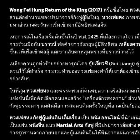
Wong Fei Hung Return of the King (2017)
หรือชื่อไทย
หวงเ
สานต่อตำนานของปรมาจารย์กังฟูผู้ยิ่งใหญ่
หวงเฟยหง
ภาพยนต
มหาอำนาจตะวันตกเริ่มเข้ามามีอิทธิพลต่อจีน
เหตุการณ์ในเรื่องเริ่มต้นขึ้นในปี พ.ศ. 2425 ที่เมืองกวางโจว 
การร่วมมือกับ
บราวน์
พ่อค้าชาวอังกฤษผู้มีอิทธิพล
เหลียงคว
ขึ้นเวทีเพื่อเข้าต่อสู้ แต่เขากลับตกหลุมพรางที่บราวน์วางไว้
เหลียงควนถูกทำร้ายอย่างทารุณโดย
กุ๋ยเจี่ยวชี
(Gui Jiaoqi) คู่
ควนไว้ได้สำเร็จ การกระทำของหวงเฟยหงทำให้เขาต้องเข้ามาพั
อย่างลับๆ
ในที่สุด
หวงเฟยหง
และพรรคพวกก็ค้นพบความจริงอันน่าตกใจ
แข่งขันนี้เพื่อคัดเลือกคนและสร้าง “เครื่องจักรสงคราม” สำหร
กังฟูธรรมดาๆ แต่มันคือการสมคบคิดครั้งใหญ่ที่อาจเป็นภัยต่อ
หวงเฟยหง กังฟูกู้แผ่นดิน เต็มเรื่อง
เป็น
หนัง ออนไลน์
ที่นำเสน
เป็นแฟน
หนังจีน
แนว
Martial Arts กังฟู
ที่มีปรมาจารย์อย่าง
การรุกรานจากภายนอกและกู้แผ่นดินจีนให้พ้นจากแผนการอันช