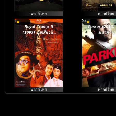
พากย์ไทย
พากย์ไทย
7
5.2
Royal Tramp II
Parker (2013)
(1992) อุ้ยเสี่ยวป้อ
มหากาฬ
จอมยุทธเย้ยยุทธจักร
ภาค 2
พากย์ไทย
พากย์ไทย