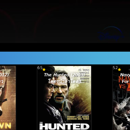
6.5
5.2
012)
The Hunted (2003)
Navy
าว
โคตรบ้าล่าโคตร
For
เหี้ยม
(201
ทะล