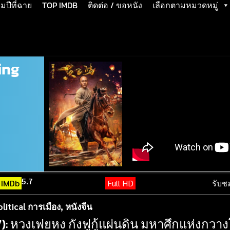
ปีที่ฉาย
TOP IMDB
ติดต่อ / ขอหนัง
เลือกตามหมวดหมู่
ing
5.7
IMDb
Full HD
รับช
olitical การเมือง
,
หนังจีน
): หวงเฟยหง กังฟูกู้แผ่นดิน มหาศึกแห่งกวา