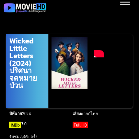
Wicked
Little
Letters
(2024)
ปริศนา
จดหมาย
ป่วน
ปีที่ฉาย
2024
เสียง
พากย์ไทย
7.0
IMDb
Full HD
รับชม
2,465 ครั้ง