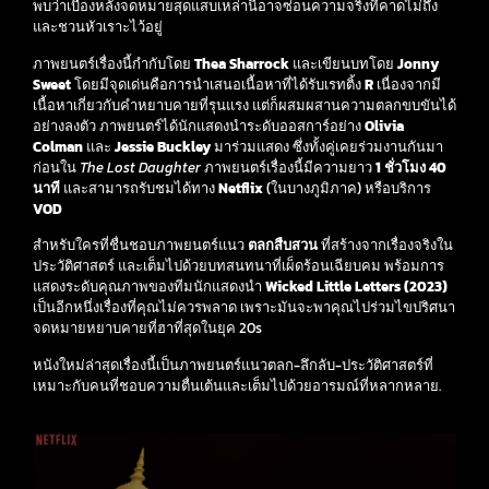
พบว่าเบื้องหลังจดหมายสุดแสบเหล่านี้อาจซ่อนความจริงที่คาดไม่ถึง
และชวนหัวเราะไว้อยู่
ภาพยนตร์เรื่องนี้กำกับโดย
Thea Sharrock
และเขียนบทโดย
Jonny
Sweet
โดยมีจุดเด่นคือการนำเสนอเนื้อหาที่ได้รับเรทติ้ง
R
เนื่องจากมี
เนื้อหาเกี่ยวกับคำหยาบคายที่รุนแรง แต่ก็ผสมผสานความตลกขบขันได้
อย่างลงตัว ภาพยนตร์ได้นักแสดงนำระดับออสการ์อย่าง
Olivia
Colman
และ
Jessie Buckley
มาร่วมแสดง ซึ่งทั้งคู่เคยร่วมงานกันมา
ก่อนใน
The Lost Daughter
ภาพยนตร์เรื่องนี้มีความยาว
1 ชั่วโมง 40
นาที
และสามารถรับชมได้ทาง
Netflix
(ในบางภูมิภาค) หรือบริการ
VOD
สำหรับใครที่ชื่นชอบภาพยนตร์แนว
ตลกสืบสวน
ที่สร้างจากเรื่องจริงใน
ประวัติศาสตร์ และเต็มไปด้วยบทสนทนาที่เผ็ดร้อนเฉียบคม พร้อมการ
แสดงระดับคุณภาพของทีมนักแสดงนำ
Wicked Little Letters (2023)
เป็นอีกหนึ่งเรื่องที่คุณไม่ควรพลาด เพราะมันจะพาคุณไปร่วมไขปริศนา
จดหมายหยาบคายที่ฮาที่สุดในยุค 20s
หนังใหม่ล่าสุดเรื่องนี้เป็นภาพยนตร์แนวตลก-ลึกลับ-ประวัติศาสตร์ที่
เหมาะกับคนที่ชอบความตื่นเต้นและเต็มไปด้วยอารมณ์ที่หลากหลาย.