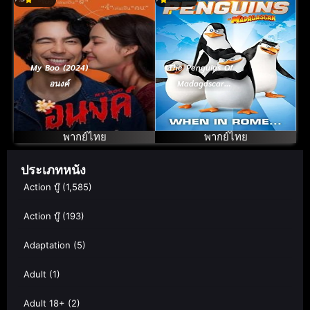
My Boo (2024)
The Penguins Of
อนงค์
Madagascar
Vol.6 เพนกวิน
จอมป่วน ก๊วน
มาดากัสการ์ ชุด
พากย์ไทย
พากย์ไทย
6
ประเภทหนัง
Action บู๊
(1,585)
Action บู๊
(193)
Adaptation
(5)
Adult
(1)
Adult 18+
(2)