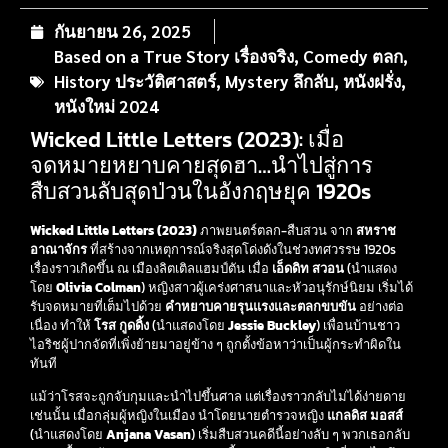
กันยายน 26, 2025
Based on a True Story เรื่องจริง
,
Comedy ตลก
,
History ประวัติศาสตร์
,
Mystery ลึกลับ
,
หนังฝรั่ง
,
หนังใหม่ 2024
Wicked Little Letters (2023): เมื่อ
จดหมายหยาบคายสุดฮา…นำไปสู่การ
สืบสวนลับสุดป่วนในอังกฤษยุค 1920s
Wicked Little Letters (2023)
ภาพยนตร์ตลก-สืบสวน จาก
สหราช
อาณาจักร
ที่สร้างจากเหตุการณ์จริงสุดโด่งดังในช่วงทศวรรษ 1920s
เรื่องราวเกิดขึ้น ณ เมืองลิตเติลแฮมป์ตัน เมื่อ
เอ็ดดิท สวอน
(นำแสดง
โดย
Olivia Colman
) หญิงสาวผู้เคร่งศาสนาและหัวอนุรักษ์นิยม เริ่มได้
รับจดหมายที่เต็มไปด้วย
คำหยาบคายรุนแรงและตลกขบขัน
อย่างต่อ
เนื่อง ทำให้
โรส กูดดิ้ง
(นำแสดงโดย
Jessie Buckley
) เพื่อนบ้านชาว
ไอริชผู้ปากจัดที่เพิ่งย้ายมาอยู่ข้าง ๆ ถูกตั้งข้อหาว่าเป็นผู้กระทำผิดใน
ทันที
แม้ว่าโรสจะถูกจับกุมและนำไปขึ้นศาล แต่เรื่องราวกลับไม่ได้ง่ายดาย
เช่นนั้น เมื่อกลุ่มผู้หญิงในเมือง นำโดยนายตำรวจหญิง
แกลดิส มอสส์
(นำแสดงโดย
Anjana Vasan
) เริ่มสืบสวนคดีนี้อย่างลับ ๆ พวกเธอกลับ