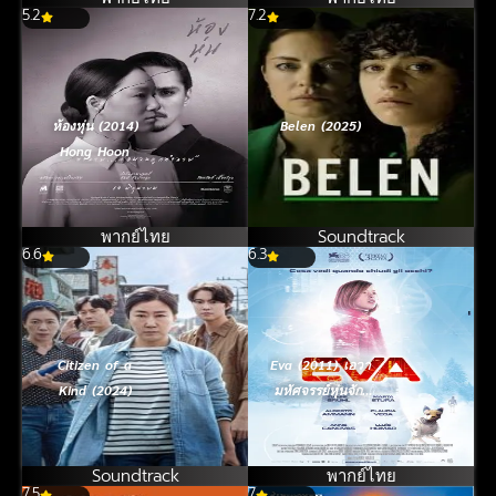
5.2
7.2
ห้องหุ่น (2014)
Belen (2025)
Hong Hoon
พากย์ไทย
Soundtrack
6.6
6.3
Citizen of a
Eva (2011) เอวา
Kind (2024)
มหัศจรรย์หุ่นจักร
กล
Soundtrack
พากย์ไทย
7.5
7