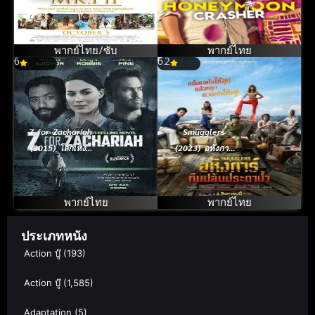
ตัวป่วนฮันนีมูน
พากย์ไทย/ซับ
พากย์ไทย
6
6.2
Z for Zachariah
Smugglers
(2015) โลกเหงา
(2023) อหังการ์
เราสามคน
ทีมปล้นประดาน้ำ
พากย์ไทย
พากย์ไทย
ประเภทหนัง
Action บู๊
(193)
Action บู๊
(1,585)
Adaptation
(5)