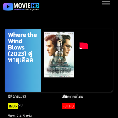
Where the
Wind
Blows
(2023) คู่
พายุเดือด
ปีที่ฉาย
2023
เสียง
พากย์ไทย
5.8
IMDb
Full HD
รับชม
2,465 ครั้ง