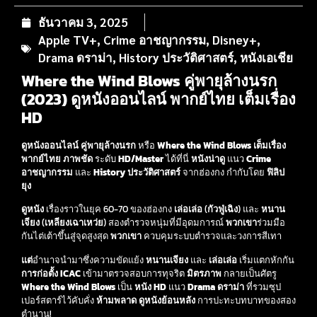
ธันวาคม 3, 2025
Apple TV+
,
Crime อาชญากรรม
,
Disney+
,
Drama ดราม่า
,
History ประวัติศาสตร์
,
หนังเอเชีย
Where the Wind Blows คู่พายุล้างนรก
(2023) ดูหนังออนไลน์ พากย์ไทย เต็มเรื่อง
HD
ดูหนังออนไลน์
คู่พายุล้างนรก
หรือ
Where the Wind Blows
เต็มเรื่อง
พากย์ไทย
ภาพชัด
ระดับ
HD/Master
ได้ที่นี่
หนังน่าดู
แนว
Crime
อาชญากรรม
และ
History ประวัติศาสตร์
จากฮ่องกง กำกับโดย
ฟิลิป
ยุง
ดูหนัง
เรื่องราวในยุค 60-70 ของฮ่องกง
เล่อเล่อ
(
กัวฟู่เฉิง
) และ
หนาน
เจียง
(
เหลียงเฉาเหว่ย
) สองตำรวจหนุ่มที่มีอุดมการณ์
พวกเขา
ร่วมมือ
กันไต่เต้าขึ้นสู่จุดสูงสุด
พวกเขา
ควบคุมระบบตำรวจและวงการสีเทา
แต่
อำนาจนำมาซึ่งความขัดแย้ง
หนานเจียง
และ
เล่อเล่อ
เริ่มแตกหักกัน
การก่อตั้ง ICAC
เข้ามาตรวจสอบการทุจริต
มิตรภาพ
กลายเป็นศัตรู
Where the Wind Blows
เป็น
หนัง HD
แนว
Drama ดราม่า
ที่รวมซุป
เปอร์สตาร์ไว้คับคั่ง
ห้ามพลาด
ดูหนังย้อนหลัง
การปะทะบทบาทของสอง
ตำนาน!