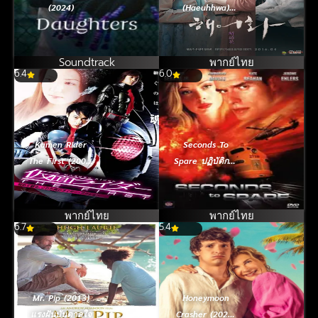
(2024)
(Haeuhhwa)
(2016)
Soundtrack
พากย์ไทย
6.4
6.0
Kamen Rider
Seconds To
The First (2005)
Spare ปฏิบัติการ
มาสค์ไรเดอร์
เบรคด่วนนรก
เดอะ เฟิร์ส
(2002)
พากย์ไทย
พากย์ไทย
6.7
5.4
Mr. Pip (2013)
Honeymoon
แรงฝันบันดาลใจ
Crasher (2025)