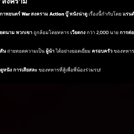
ar สงคราม
ภาพยนตร์
War สงคราม
Action บู๊
หนังน่าดู
เรื่องนี้กำกับโดย
แรนด
วียดนาม
พวกเขา
ถูกล้อมโดยทหาร
เวียดกง
กว่า 2,000 นาย
การต่อส
สัน
ถ่ายทอดความเป็น
ผู้นำ
ได้อย่างยอดเยี่ยม
ครอบครัว
ของทหารที
ดูหนัง
การเสียสละ
ของทหารที่สู้เพื่อพี่น้องร่วมรบ!