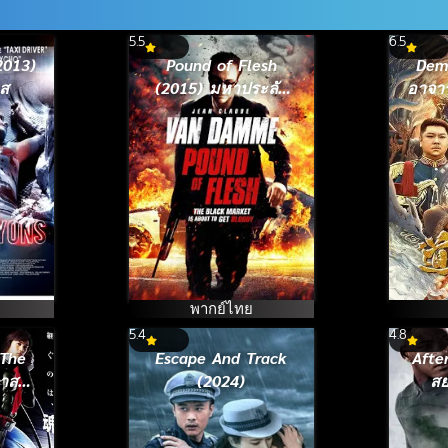
5.5
6.5
2013)
Pound of Flesh
Dem
าส
(2015) มหาประลัย
อาจาร
ทวงเดือด
พากย์ไทย
5.4
4.8
 The
Escape And Track
Afte
าสค์
(2024)
สย
ิร์ส