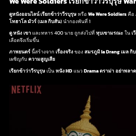
We Were Soldiers เรียกข้าว่าวีรบุรุษ W
ดูหนังออนไลน์ เรียกข้าว่าวีรบุรุษ
หรือ
We Were Soldiers
คือ
โทฮาโล มัวร์
(
เมล กิบสัน
) นำกองพันที่ 1
ดู หนัง
เขา
และทหาร 400 นาย ถูกส่งไปที่
หุบเขามรณะ
ใน
เ
เลือดจึงเริ่มขึ้น
ภาพยนตร์
นี้สร้างจาก
เรื่องจริง
ของ
สมรภูมิ Ia Drang
เมล กิบ
เผชิญกับ
ความสูญเสีย
เรียกข้าว่าวีรบุรุษ
เป็น
หนัง HD
แนว
Drama ดราม่า
อย่าพลาด