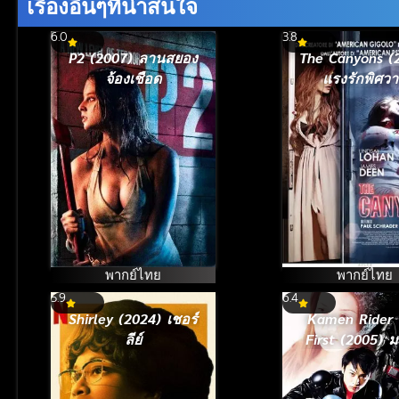
เรื่องอื่นๆที่น่าสนใจ
6.0
3.8
P2 (2007) ลานสยอง
The Canyons (
จ้องเชือด
แรงรักพิศว
พากย์ไทย
พากย์ไทย
5.9
6.4
Shirley (2024) เชอร์
Kamen Rider
ลีย์
First (2005) ม
ไรเดอร์ เดอะ เฟ