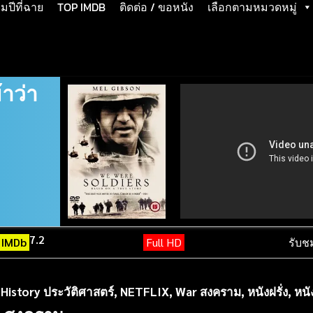
ปีที่ฉาย
TOP IMDB
ติดต่อ / ขอหนัง
เลือกตามหมวดหมู่
้าว่า
7.2
IMDb
Full HD
รับช
,
History ประวัติศาสตร์
,
NETFLIX
,
War สงคราม
,
หนังฝรั่ง
,
หนั