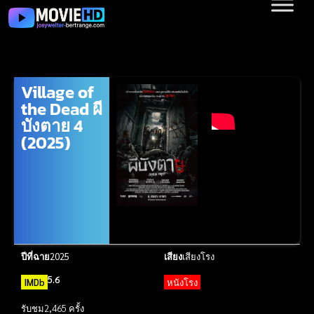
Village of
the Dead ผี
บังตาย 4
(2025)
ปีที่ฉาย
2025
เสียง
เสียงโรง
5.6
IMDb
หนังโรง
รับชม
2,465 ครั้ง