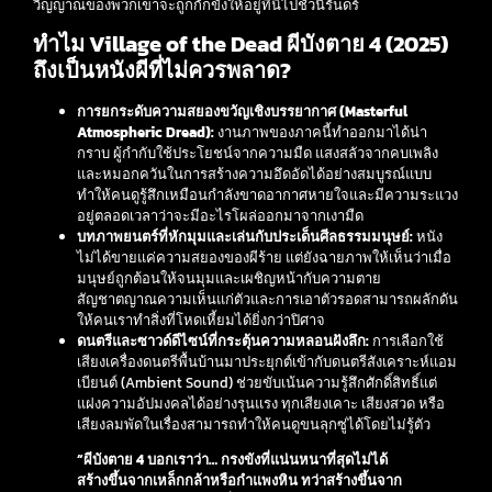
วิญญาณของพวกเขาจะถูกกักขังให้อยู่ที่นี่ไปชั่วนิรันดร์
ทำไม Village of the Dead ผีบังตาย 4 (2025)
ถึงเป็นหนังผีที่ไม่ควรพลาด?
การยกระดับความสยองขวัญเชิงบรรยากาศ (Masterful
Atmospheric Dread):
งานภาพของภาคนี้ทำออกมาได้น่า
กราบ ผู้กำกับใช้ประโยชน์จากความมืด แสงสลัวจากคบเพลิง
และหมอกควันในการสร้างความอึดอัดได้อย่างสมบูรณ์แบบ
ทำให้คนดูรู้สึกเหมือนกำลังขาดอากาศหายใจและมีความระแวง
อยู่ตลอดเวลาว่าจะมีอะไรโผล่ออกมาจากเงามืด
บทภาพยนตร์ที่หักมุมและเล่นกับประเด็นศีลธรรมมนุษย์:
หนัง
ไม่ได้ขายแค่ความสยองของผีร้าย แต่ยังฉายภาพให้เห็นว่าเมื่อ
มนุษย์ถูกต้อนให้จนมุมและเผชิญหน้ากับความตาย
สัญชาตญาณความเห็นแก่ตัวและการเอาตัวรอดสามารถผลักดัน
ให้คนเราทำสิ่งที่โหดเหี้ยมได้ยิ่งกว่าปิศาจ
ดนตรีและซาวด์ดีไซน์ที่กระตุ้นความหลอนฝังลึก:
การเลือกใช้
เสียงเครื่องดนตรีพื้นบ้านมาประยุกต์เข้ากับดนตรีสังเคราะห์แอม
เบียนต์ (Ambient Sound) ช่วยขับเน้นความรู้สึกศักดิ์สิทธิ์แต่
แฝงความอัปมงคลได้อย่างรุนแรง ทุกเสียงเคาะ เสียงสวด หรือ
เสียงลมพัดในเรื่องสามารถทำให้คนดูขนลุกซู่ได้โดยไม่รู้ตัว
“ผีบังตาย 4 บอกเราว่า… กรงขังที่แน่นหนาที่สุดไม่ได้
สร้างขึ้นจากเหล็กกล้าหรือกำแพงหิน ทว่าสร้างขึ้นจาก