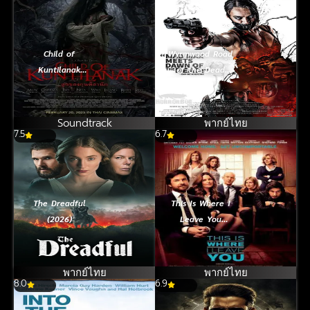
Child of
Wyrmwood Road
Kuntilanak
of the Dead
(2025)
(2014) แมดแบร์รี่
ถล่มซอมบี้ ผีแก๊ส
โซฮอล์ [ซับไทย]
Soundtrack
พากย์ไทย
7.5
6.7
The Dreadful
This Is Where I
(2026)
Leave You
(2014) บ้านป่วน
รวมญาติ
พากย์ไทย
พากย์ไทย
8.0
6.9