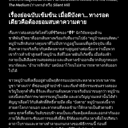
The Medium (ร่างทรง)
หรือ
Silent Hill
เรื่องย่อฉบับเข้มข้น: เมื่อผีบังตา… ทางรอด
เดียวคือต้องยอมสบตาความตาย
เรื่องราวส่องสปอร์ตไลท์ไปที่ชีวิตของ
“ธีร์”
นักวิจัยหนุ่มด้าน
ชาติพันธุ์วิทยาที่ออกเดินทางพร้อมกับทีมงานไปยัง “หมู่บ้านดอนสัตตะ”
หมู่บ้านลึกลับกลางหุบเขาที่ไม่มีปรากฏอยู่ในแผนที่ยุคปัจจุบัน เพื่อ
สืบหาความจริงเกี่ยวกับคดีคนหายสาบสูญอย่างต่อเนื่อง ทว่าเมื่อพวก
เขาก้าวเท้าเข้าสู่เขตรั้วหมู่บ้าน สิ่งที่ไม่คาดฝันก็เกิดขึ้น เมื่อท้องฟ้า
กลายเป็นสีเลือดชวนสยดสยอง และเส้นทางเข้าออกเดียวกลับถูกหมอก
หนาจัดและ “อำนาจลึกลับ” บดบังเอาไว้จนไม่สามารถหาทางกลับออก
ไปได้
ชาวหมู่บ้านที่เหลืออยู่ต่างมีพฤติกรรมแปลกประหลาด พวกเขาเคารพ
บูชา “ศาลเก่า” ที่ซ่อนอยู่ท้ายป่าช้า และเริ่มทำพิธีกรรมเซ่นสรวงสยอง
ขวัญในทุกค่ำคืน ธีร์และทีมงานค้นพบความจริงอันน่าขนลุกว่า หมู่บ้าน
แห่งนี้เคยเกิดการฆาตกรรมหมู่ในอดีต และดวงวิญญาณเหล่านั้นได้ทำ
สัญญาเลือดไว้กับสิ่งศักดิ์สิทธิ์สายมืด เพื่อ “บังตาย” หมู่บ้านแห่งนี้จาก
สายตาโลกภายนอก และลากคนที่หลงเข้ามาให้กลายเป็นตัวตายตัว
แทน ทุกครั้งที่ตะวันลับขอบฟ้า คนเป็นจะเริ่มคลุ้มคลั่งและออกล่ากันเอง
ภายใต้เสียงกระซิบบงการของสิ่งลี้ลับ ธีร์ต้องแข่งกับเวลาเพื่อไขปริศนา
คาถาโบราณและหาทางทำลายแกนกลางของพิธีกรรมนี้ ก่อนที่