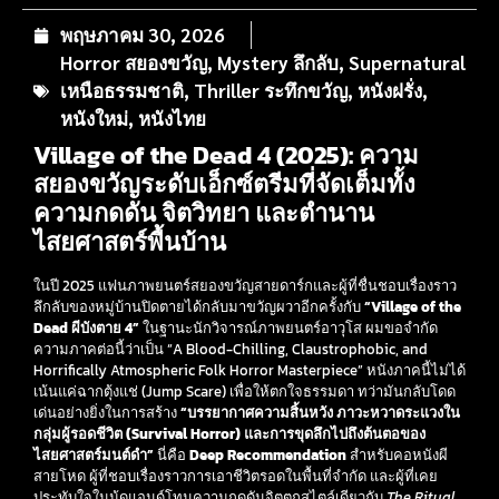
พฤษภาคม 30, 2026
Horror สยองขวัญ
,
Mystery ลึกลับ
,
Supernatural
เหนือธรรมชาติ
,
Thriller ระทึกขวัญ
,
หนังฝรั่ง
,
หนังใหม่
,
หนังไทย
Village of the Dead 4 (2025): ความ
สยองขวัญระดับเอ็กซ์ตรีมที่จัดเต็มทั้ง
ความกดดัน จิตวิทยา และตำนาน
ไสยศาสตร์พื้นบ้าน
ในปี 2025 แฟนภาพยนตร์สยองขวัญสายดาร์กและผู้ที่ชื่นชอบเรื่องราว
ลึกลับของหมู่บ้านปิดตายได้กลับมาขวัญผวาอีกครั้งกับ
“Village of the
Dead ผีบังตาย 4”
ในฐานะนักวิจารณ์ภาพยนตร์อาวุโส ผมขอจำกัด
ความภาคต่อนี้ว่าเป็น “A Blood-Chilling, Claustrophobic, and
Horrifically Atmospheric Folk Horror Masterpiece” หนังภาคนี้ไม่ได้
เน้นแค่ฉากตุ้งแช่ (Jump Scare) เพื่อให้ตกใจธรรมดา ทว่ามันกลับโดด
เด่นอย่างยิ่งในการสร้าง
“บรรยากาศความสิ้นหวัง ภาวะหวาดระแวงใน
กลุ่มผู้รอดชีวิต (Survival Horror) และการขุดลึกไปถึงต้นตอของ
ไสยศาสตร์มนต์ดำ”
นี่คือ
Deep Recommendation
สำหรับคอหนังผี
สายโหด ผู้ที่ชอบเรื่องราวการเอาชีวิตรอดในพื้นที่จำกัด และผู้ที่เคย
ประทับใจในมู้ดแอนด์โทนความกดดันจิตตกสไตล์เดียวกับ
The Ritual
,