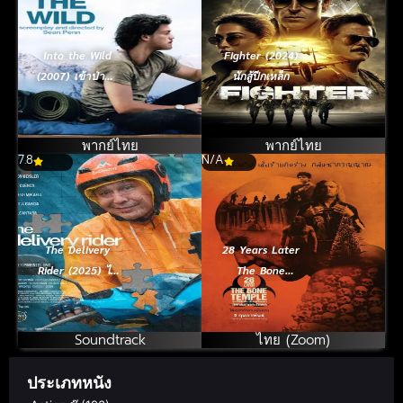
Into the Wild
Fighter (2024)
(2007) เข้าป่าหา
นักสู้ปีกเหล็ก
ชีวิต
พากย์ไทย
พากย์ไทย
7.8
N/A
The Delivery
28 Years Later
Rider (2025) ไร
The Bone
เดอร์อันตราย
Temple (2026)
28 ปีให้หลัง เชื้อ
เขมือบคน วิหาร
Soundtrack
ไทย (Zoom)
ซากกะโหลก
ประเภทหนัง