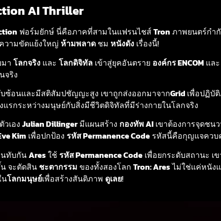
ction
AI
Thriller
ction
ฟอร์มยักษ์ นี่คือภาคที่สามในแฟรนไชส์
Tron
ภาพยนตร์กำก
ู่ความขัดแย้งใหญ่
ห้ามพลาด
ชม
หนังดัง
เรื่องนี้!
บมา
โลกจริง
และ
โลกดิจิทัล
เข้าสู่ยุคอันตราย
องค์กร ENCOM
แล
นจริง
ับซ้อนและมีสติสัมปชัญญะสูง เขาถูกส่งออกมาจาก
Grid
เพื่อปฏิบั
แรกระหว่างมนุษย์กับสิ่งมีชีวิตดิจิทัลที่มีร่างกายในโลกจริง
ตัวเอง
Julian Dillinger
มีแผนสร้าง
กองทัพ AI
เขาต้องการจุดชน
Eve Kim
เพื่อปกป้อง
รหัส Permanence Code
รหัสนี้คือกุญแจควบค
อนทับกัน
Ares
ใช้
รหัส Permanence Code
เพื่อยกระดับสถานะ เ
ึ้น จะตัดสิน
ชะตากรรม
ของทั้งสองโลก
Tron: Ares
ไม่ใช่แค่หนั
ใน
โลกมนุษย์
เพื่อสร้างสันติภาพ
ดูเลย
!