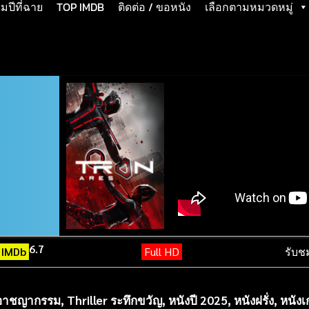
ปีที่ฉาย
TOP IMDB
ติดต่อ / ขอหนัง
เลือกตามหมวดหมู่
6.7
IMDb
Full HD
รับช
 อาชญากรรม
,
Thriller ระทึกขวัญ
,
หนังปี 2025
,
หนังฝรั่ง
,
หนังเ