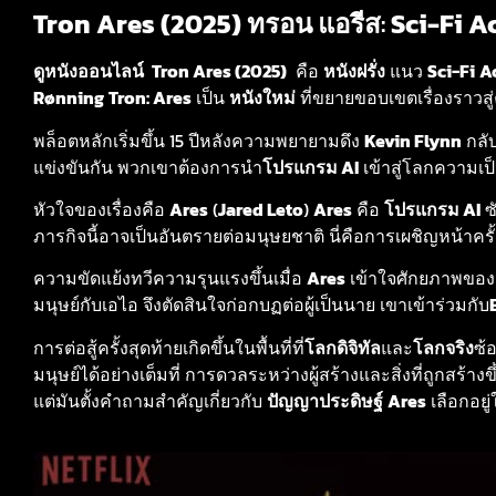
Tron Ares (2025) ทรอน แอรีส
:
Sci-Fi
A
ดูหนังออนไลน์
Tron Ares (2025)
คือ
หนังฝรั่ง
แนว
Sci-Fi
A
Rønning
Tron: Ares
เป็น
หนังใหม่
ที่ขยายขอบเขตเรื่องราวส
พล็อตหลักเริ่มขึ้น 15 ปีหลังความพยายามดึง
Kevin Flynn
กลั
แข่งขันกัน พวกเขาต้องการนำ
โปรแกรม AI
เข้าสู่โลกความเป็
หัวใจของเรื่องคือ
Ares
(
Jared Leto
)
Ares
คือ
โปรแกรม AI
ซ
ภารกิจนี้อาจเป็นอันตรายต่อมนุษยชาติ นี่คือการเผชิญหน้าครั้ง
ความขัดแย้งทวีความรุนแรงขึ้นเมื่อ
Ares
เข้าใจศักยภาพของ
มนุษย์กับเอไอ จึงตัดสินใจก่อกบฏต่อผู้เป็นนาย เขาเข้าร่วมกับ
การต่อสู้ครั้งสุดท้ายเกิดขึ้นในพื้นที่ที่
โลกดิจิทัล
และ
โลกจริง
ซ้
มนุษย์ได้อย่างเต็มที่ การดวลระหว่างผู้สร้างและสิ่งที่ถูกสร้างข
แต่มันตั้งคำถามสำคัญเกี่ยวกับ
ปัญญาประดิษฐ์
Ares
เลือกอยู่