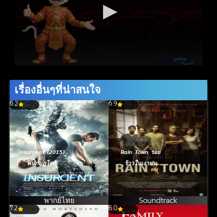
เรื่องอื่นๆที่น่าสนใจ
6.2
6.9
Insurgent (2015)
Rain Town รอย
คนกบฏโลก
ร้าวในเงาฝน
(2023)
พากย์ไทย
Soundtrack
7.2
6.0