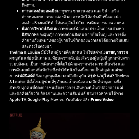
ติดตาม.
การแสดงอันยอดเยี่ยม:
ซูซาน ซาแรนดอน และ จีน่า เดวิส
ถ่ายทอดบทบาทของสองตัวละครหลักได้อย่างลึกซึ้งและน่า
จดจำ สร้างเคมีที่ทำให้คนดูอินไปกับการเดินทางของพวกเธอ.
ธีมการวิพากษ์สังคม:
ภาพยนตร์นำเสนอประเด็นการแสวงหา
อิสรภาพ
ของผู้หญิง การต่อต้านสังคมชายเป็นใหญ่ และการตั้ง
คำถามถึงบทบาทของผู้ชายในชีวิตของพวกเธอได้อย่างเจ็บแสบ
และตรงไปตรงมา.
Thelma & Louise มีมั่งไหมผู้ชายดีๆ สักคน ไม่ใช่แค่หนัง
อาชญากรรม
ผจญภัย แต่ยังเป็นภาพสะท้อนความคับข้องใจของผู้หญิงที่ถูกกดทับจาก
ระบบสังคม เป็นการเดินทางที่เต็มไปด้วยความหวัง ความสิ้นหวัง และ
การค้นพบตัวตนที่แท้จริง ซึ่งทำให้หนังเรื่องนี้กลายเป็นสัญลักษณ์ขอ
งการ
เฟมินิสต์
ที่ยังคงถูกพูดถึงมาจนถึงปัจจุบัน.
สรุป: น่าดูไหม?
Thelma
& Louise มีมั่งไหมผู้ชายดีๆ สักคน เป็นหนังคลาสสิกที่น่าดูอย่างยิ่ง
สำหรับทุกคนที่ต้องการชมเรื่องราวการเดินทางที่เต็มไปด้วยอารมณ์
และข้อคิดเกี่ยวกับอิสรภาพและความสัมพันธ์ สามารถหาชมได้ทาง
Apple TV, Google Play Movies, YouTube และ
Prime Video
.