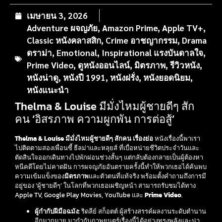
เมษายน 3, 2026
Adventure ผจญภัย
,
Amazon Prime
,
Apple TV+
,
Classic หนังคลาสสิก
,
Crime อาชญากรรม
,
Drama
ดราม่า
,
Emotional
,
Inspirational แรงบันดาลใจ
,
Prime Video
,
ดูหนังออนไลน์
,
มิตรภาพ
,
รีวิวหนัง
,
หนังน่าดู
,
หนังปี 1991
,
หนังฝรั่ง
,
หนังยอดนิยม
,
หนังแนะนำ
Thelma & Louise มีมั่งไหมผู้ชายดีๆ สัก
คน ‘อิสรภาพ ความผูกพัน การต่อสู้’
Thelma & Louise มีมั่งไหมผู้ชายดีๆ สักคน เรื่องย่อ
หนังเรื่องนี้พาเรา
ไปติดตามสองเพื่อนซี้ ธีลม่าและหลุยส์ ที่เบื่อหน่ายชีวิตประจำวันและ
ตัดสินใจออกเดินทางไปพักผ่อนช่วงสั้นๆ แต่กลับต้องกลายเป็นผู้ต้องหา
หนีคดีโดยไม่คาดฝัน การผจญภัยอันตรายครั้งนี้ทำให้พวกเธอได้ค้นพบ
ความเข้มแข็งของ
มิตรภาพ
และตัวตนที่แท้จริง พร้อมตั้งคำถามถึงการมี
อยู่ของ ‘ผู้ชายดีๆ’ ในโลกที่พวกเธอเผชิญหน้า สามารถรับชมได้ทาง
Apple TV, Google Play Movies, YouTube และ
Prime Video
.
ผู้กำกับฝีมือฉมัง:
ริดลีย์ สก็อตต์ ผู้สร้างสรรค์ผลงานระดับตำนาน
อีกมากมาย มากำกับภาพยนตร์เรื่องนี้ได้อย่างทรงพลังและน่า