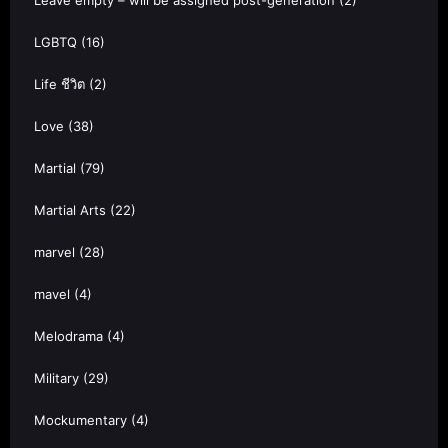
Leave empty – will be assigned post-generation
(2)
LGBTQ
(16)
Life ชีวิต
(2)
Love
(38)
Martial
(79)
Martial Arts
(22)
marvel
(28)
mavel
(4)
Melodrama
(4)
Military
(29)
Mockumentary
(4)