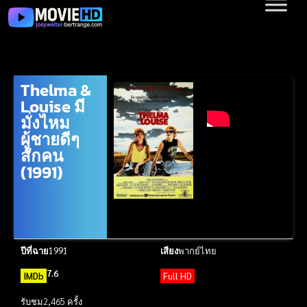
Thelma &
Louise มี
มั่งไหม
ผู้ชายดีๆ
สักคน
(1991)
ปีที่ฉาย
1991
เสียง
พากย์ไทย
7.6
IMDb
Full HD
รับชม
2,465 ครั้ง