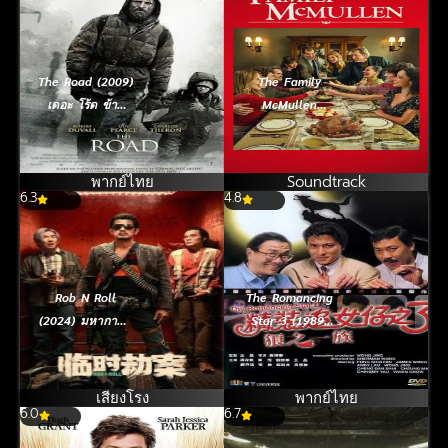
The Road (2009)
The Family
เดอะ โร้ด ข้าม
McMullen
แดนฝ่าอำมหิต
(2025) ครอบครัว
แม็คมัลเลน: สาน
ใยรัก ที่พักใจ
พากย์ไทย
Soundtrack
6.3
4.8
Rob N Roll
The Romancing
(2024) มหากาพย์
Star 3 (1989)
ปล้นจารชน
ยกเครื่องเรื่องจุ๊
ภาค 3
เสียงโรง
พากย์ไทย
6.0
6.7