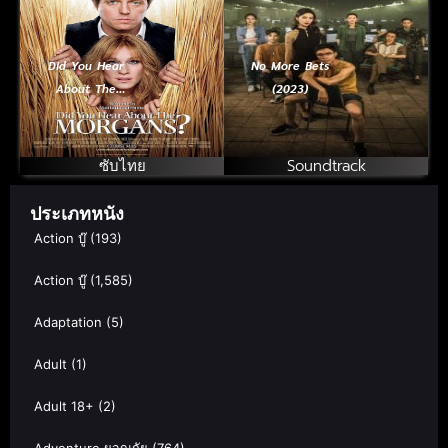
Did You Hear
No More Bets
About The
(2023)
Morgans (2009)
ไฮโซมอแกนโก
บ้านนา
ซับไทย
Soundtrack
ประเภทหนัง
Action บู๊
(193)
Action บู๊
(1,585)
Adaptation
(5)
Adult
(1)
Adult 18+
(2)