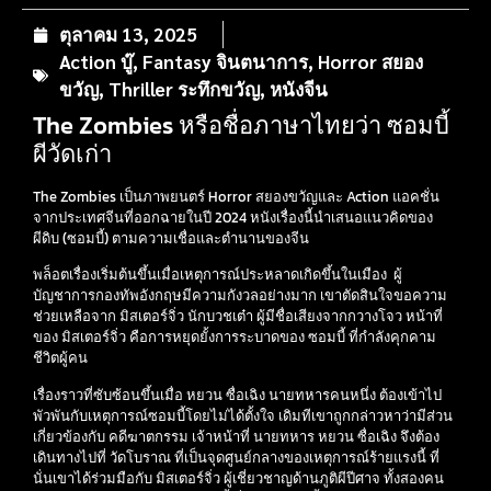
ตุลาคม 13, 2025
Action บู๊
,
Fantasy จินตนาการ
,
Horror สยอง
ขวัญ
,
Thriller ระทึกขวัญ
,
หนังจีน
The Zombies หรือชื่อภาษาไทยว่า ซอมบี้
ผีวัดเก่า
The Zombies เป็นภาพยนตร์ Horror สยองขวัญและ Action แอคชั่น
จากประเทศจีนที่ออกฉายในปี 2024 หนังเรื่องนี้นำเสนอแนวคิดของ
ผีดิบ (ซอมบี้) ตามความเชื่อและตำนานของจีน
พล็อตเรื่องเริ่มต้นขึ้นเมื่อเหตุการณ์ประหลาดเกิดขึ้นในเมือง ผู้
บัญชาการกองทัพอังกฤษมีความกังวลอย่างมาก เขาตัดสินใจขอความ
ช่วยเหลือจาก มิสเตอร์จิ่ว นักบวชเต๋า ผู้มีชื่อเสียงจากกวางโจว หน้าที่
ของ มิสเตอร์จิ่ว คือการหยุดยั้งการระบาดของ ซอมบี้ ที่กำลังคุกคาม
ชีวิตผู้คน
เรื่องราวที่ซับซ้อนขึ้นเมื่อ หยวน ซื่อเฉิง นายทหารคนหนึ่ง ต้องเข้าไป
พัวพันกับเหตุการณ์ซอมบี้โดยไม่ได้ตั้งใจ เดิมทีเขาถูกกล่าวหาว่ามีส่วน
เกี่ยวข้องกับ คดีฆาตกรรม เจ้าหน้าที่ นายทหาร หยวน ซื่อเฉิง จึงต้อง
เดินทางไปที่ วัดโบราณ ที่เป็นจุดศูนย์กลางของเหตุการณ์ร้ายแรงนี้ ที่
นั่นเขาได้ร่วมมือกับ มิสเตอร์จิ่ว ผู้เชี่ยวชาญด้านภูติผีปีศาจ ทั้งสองคน