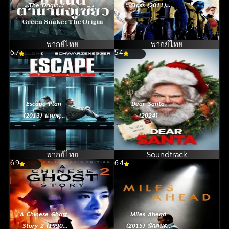
The Origin
Class (2011)
(2025) กำเนิด
เอ็กซ์ เม็น รุ่น 1
ตำนานงูเขียว
พากย์ไทย
พากย์ไทย
6.7
5.4
Escape Plan
Dear Santa
(2013) แหกคุก
(2024)
มหาประลัย
พากย์ไทย
Soundtrack
6.9
6.4
A Chinese Ghost
Miles Ahead
Story 2 (1990)
(2015) นักดนตรี