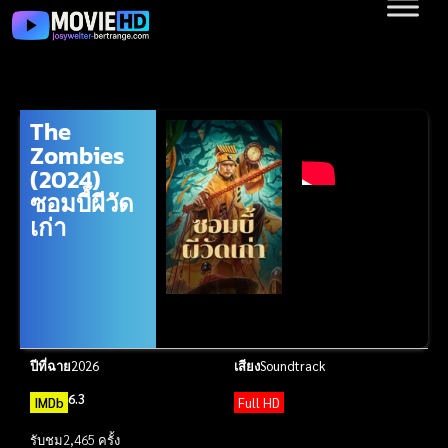
The
Zombies
(2024)
ซอมบี้ผีวัด
เก่า
ปีที่ฉาย
2026
เสียง
Soundtrack
6.3
IMDb
Full HD
รับชม
2,465 ครั้ง