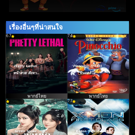
เรื่องอื่นๆที่น่าสนใจ
6.7
7.4
Pretty Lethal
Pinocchio (1940)
หน้าสวย สังหาร
พินอคคิโอ
(2026)
พากย์ไทย
พากย์ไทย
7.7
Green Snake
X-Men 5 First