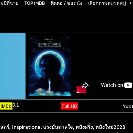
ปีที่ฉาย
TOP IMDB
ติดต่อ / ขอหนัง
เลือกตามหมวดหมู่
9.1
IMDb
Full HD
รับช
าสตร์
,
Inspirational แรงบันดาลใจ
,
หนังฝรั่ง
,
หนังใหม่2023