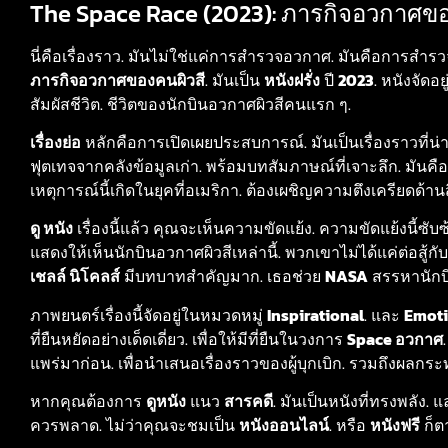
The Space Race (2023): ภารกิจอวกาศของค
นี่คือเรื่องราว. มันไม่ใช่แค่การสำรวจอวกาศ. มันคือการสำรวจ
ภารกิจอวกาศของคนผิวสี
. มันเป็น
หนังฝรั่ง
ปี
2023
. หนังจัดอ
สัมผัสชีวิต. ชีวิตของนักบินอวกาศผิวสีคนแรก ๆ.
เรื่องย่อ
หลักคือการเปิดเผยประสบการณ์. มันเป็นเรื่องราวที่
ฟุตเทจจากคลังข้อมูลเก่า. พร้อมบทสัมภาษณ์ที่เจาะลึก. มันคือ
เหตุการณ์นี้เกิดในยุคที่อเมริกา. ต้องเผชิญความตึงเครียดด้าน
ดู หนัง
เรื่องนี้แล้ว คุณจะเห็นความขัดแย้ง. ความขัดแย้งนี้ซับ
แสดงให้เห็นนักบินอวกาศผิวสีเหล่านี้. พวกเขาไม่ได้แค่ต่อสู้กั
เชลล์ นิโคลส์
มีบทบาทสำคัญมาก. เธอช่วย
NASA
สรรหานักบิ
ภาพยนตร์เรื่องนี้จัดอยู่ในหมวดหมู่
Inspirational
. และ
Emoti
ที่ยืนหยัดอย่างเด็ดเดี่ยว. เพื่อให้มีที่ยืนในวงการ
Space อวกาศ
แพร่มาก่อน. เพื่อนำเสนอเรื่องราวของผู้บุกเบิก. รวมถึงผลก
หากคุณต้องการ
ดูหนัง
แนว
สารคดี
. มันเป็นหนังที่ทรงพลัง. 
ควรพลาด. ไม่ว่าคุณจะชมเป็น
หนังออนไลน์
. หรือ
หนังฟรี
ก็ต