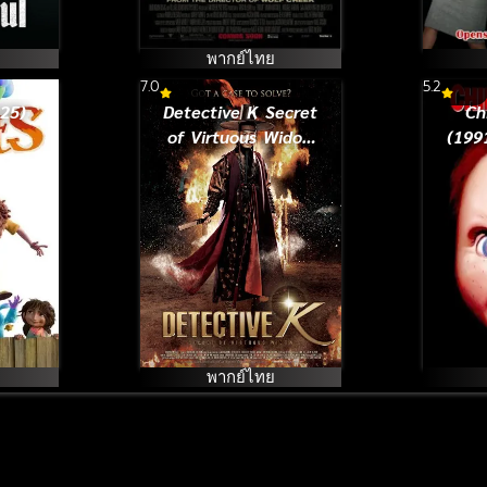
พากย์ไทย
7.0
5.2
025)
Detective K Secret
Ch
of Virtuous Widow
(1991
(2011) สืบลับ ตับ
แลบ
พากย์ไทย