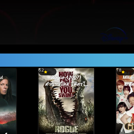
6.2
7.8
ul
Rogue (2007)
Miss
ตำนานโหด โคตรไอ้
มหัศ
เคี่ยม