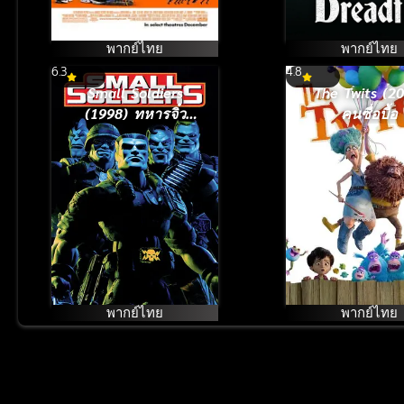
พากย์ไทย
พากย์ไทย
6.3
4.8
Small Soldiers
The Twits (2
(1998) ทหารจิ๋ว
คนซื่อบื้อ
ไฮเทคโตคับโลก
พากย์ไทย
พากย์ไทย