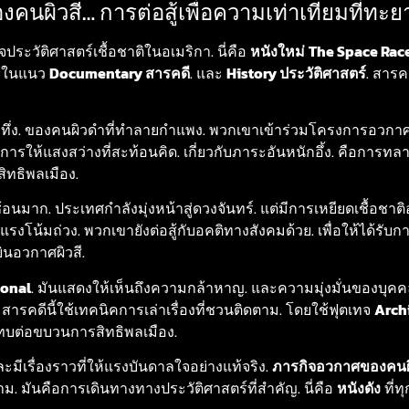
นผิวสี… การต่อสู้เพื่อความเท่าเทียมที่ทะย
ประวัติศาสตร์เชื้อชาติในอเมริกา. นี่คือ
หนังใหม่
The Space Rac
ยู่ในแนว
Documentary สารคดี
. และ
History ประวัติศาสตร์
. สารค
น่าทึ่ง. ของคนผิวดำที่ทำลายกำแพง. พวกเขาเข้าร่วมโครงการอวกา
การให้แสงสว่างที่สะท้อนคิด. เกี่ยวกับภาระอันหนักอึ้ง. คือการทล
สิทธิพลเมือง.
ซ้อนมาก. ประเทศกำลังมุ่งหน้าสู่ดวงจันทร์. แต่มีการเหยียดเชื้อชาติ
บแรงโน้มถ่วง. พวกเขายังต่อสู้กับอคติทางสังคมด้วย. เพื่อให้ได้รับ
นอวกาศผิวสี.
onal
. มันแสดงให้เห็นถึงความกล้าหาญ. และความมุ่งมั่นของบุคคลเ
. สารคดีนี้ใช้เทคนิคการเล่าเรื่องที่ชวนติดตาม. โดยใช้ฟุตเทจ
Arch
ระทบต่อขบวนการสิทธิพลเมือง.
และมีเรื่องราวที่ให้แรงบันดาลใจอย่างแท้จริง.
ภารกิจอวกาศของคนผิ
าม. มันคือการเดินทางทางประวัติศาสตร์ที่สำคัญ. นี่คือ
หนังดัง
ที่ท