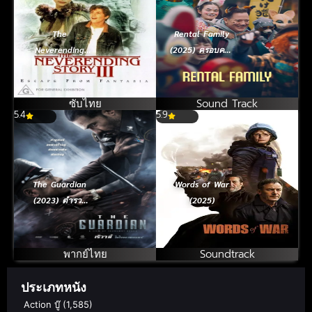
The
Rental Family
Neverending
(2025) ครอบครัว
Story III Escape
ให้เช่า
From Fantasia
(1994) มหัศจรรย์
ซับไทย
Sound Track
5.4
สุดขอบฟ้า ภาค 3
5.9
The Guardian
Words of War
(2023) ตำรวจ
(2025)
ดิบ เดือด
พากย์ไทย
Soundtrack
ประเภทหนัง
Action บู๊
(1,585)