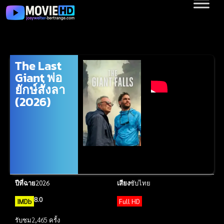
The Last
Giant พ่อ
ยักษ์สั่งลา
(2026)
ปีที่ฉาย
2026
เสียง
ซับไทย
8.0
IMDb
Full HD
รับชม
2,465 ครั้ง