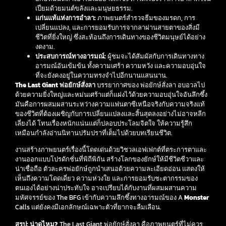
เปี่ยมด้วยมนต์ขลังและมนุษยธรรม.
แก่นแท้แห่งการอำลา:
ภาพยนตร์สำรวจธีมของมรดก, การ
เปลี่ยนแปลง, และการยอมรับการจากลาผ่านสายตาของสิ่งมี
ชีวิตที่ยิ่งใหญ่ ซึ่งสะท้อนถึงการเดินทางของชีวิตมนุษย์ได้อย่าง
งดงาม.
ประสบการณ์ทางอารมณ์:
ผู้ชมจะได้สัมผัสกับการเดินทางทาง
อารมณ์อันเข้มข้น ทั้งความเศร้า ความหวัง และความอบอุ่นใจ
ที่จะยังคงอยู่ในความทรงจำไปอีกนานแสนนาน.
The Last Giant พ่อยักษ์สั่งลา
บรรยากาศของ พ่อยักษ์สั่งลา อบอวลไป
ด้วยความยิ่งใหญ่และหม่นเศร้าแต่ก็แฝงไว้ด้วยความอบอุ่นใจอันลึกซึ้ง
มันคือการผสมผสานระหว่างความแฟนตาซีเหนือจริงกับความจริงแท้
ของชีวิตที่ต้องเผชิญกับการเปลี่ยนแปลงและสิ้นสุดลงอย่างไม่อาจหลีก
เลี่ยงได้ โทนเรื่องหนักแน่นแต่ก็ปลอบประโลมจิตใจ ให้ความรู้สึก
เหมือนกำลังอ่านนิทานปรัมปราที่เต็มไปด้วยบทเรียนชีวิต.
งานสร้างภาพยนตร์เรื่องนี้โดดเด่นด้วยวิชวลเอฟเฟกต์ที่ตระการตาและ
งานออกแบบโปรดักชั่นที่พิถีพิถัน สร้างโลกของยักษ์ให้มีชีวิตชีวาและ
น่าเชื่อถือ ตัวละครพ่อยักษ์ถูกนำเสนอด้วยความละเอียดอ่อน แสดงให้
เห็นถึงความโดดเดี่ยว ความห่วงใย และการยอมรับชะตากรรมของ
ตนเองได้อย่างน่าประทับใจ อาจเปรียบได้กับงานที่ผสมผสานความ
มหัศจรรย์ของ The BFG เข้ากับความลึกซึ้งทางอารมณ์ของ A
Monster
Calls แต่ยังคงมีเอกลักษณ์เฉพาะตัวที่ยากจะลืมเลือน.
สรุป: น่าดูไหม?
The Last Giant พ่อยักษ์สั่งลา คือภาพยนตร์ที่ไม่ควร