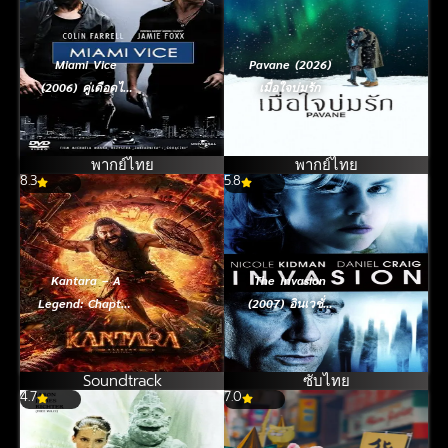
Miami Vice
Pavane (2026)
(2006) คู่เดือดไม
เมื่อใจบ่มรัก
อามี่
พากย์ไทย
พากย์ไทย
8.3
5.8
Kantara – A
The Invasion
Legend: Chapter
(2007) อินเวชั่น
1 (2025)
บุกเพาะพันธุ์มฤตยู
Soundtrack
ซับไทย
4.7
7.0