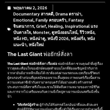
พฤษภาคม 2, 2026
Documentary สารคดี
,
Drama ดราม่า
,
Emotional
,
Family ครอบครัว
,
Fantasy
จินตนาการ
,
Grief
,
Healing
,
Inspirational แรง
บันดาลใจ
,
Monster
,
ดูหนังออนไลน์
,
รีวิวหนัง
,
หนัง HD
,
หนังน่าดู
,
หนังปี 2026
,
หนังฝรั่ง
,
หนัง
แนะนำ
,
หนังใหม่
The Last Giant พ่อยักษ์สั่งลา
The Last Giant พ่อยักษ์สั่งลา เรื่องย่อ
พ่อยักษ์สั่งลา ชวนคุณดำดิ่งสู่เรื่อง
ราวสุดสะเทือนใจของยักษ์ตนสุดท้ายบนโลกที่ต้องเผชิญหน้ากับการ
จากลาอันมิอาจหลีกเลี่ยงได้ เขาต้องส่งผ่านมรดกและบทเรียนชีวิตแก่
ผู้คนรอบข้างก่อนที่ยุคสมัยของเขาจะสิ้นสุดลง ภาพยนตร์เรื่องนี้ผสาน
ความแฟนตาซีเข้ากับดราม่าครอบครัวได้อย่างลงตัว สร้างสรรค์
ประสบการณ์ที่ตราตรึงใจและชวนให้คิดถึงความหมายของการมีชีวิต
และการจากไป เตรียมพบกับความยิ่งใหญ่ทางอารมณ์บนสตรีมมิ่งชั้น
นำ.
วิสัยทัศน์ผู้สร้าง:
ผู้กำกับได้รังสรรค์โลกอันน่าทึ่งและตัวละคร
ยักษ์ที่มีมิติทางอารมณ์อย่างลึกซึ้ง ทำให้เรื่องราวการอำลาครั้งนี้