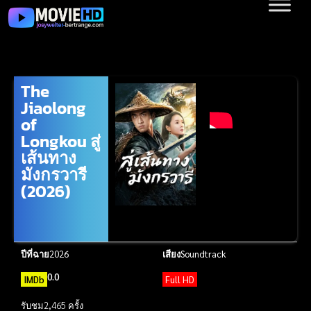
The
Jiaolong
of
Longkou สู่
เส้นทาง
มังกรวารี
(2026)
ปีที่ฉาย
2026
เสียง
Soundtrack
0.0
IMDb
Full HD
รับชม
2,465 ครั้ง