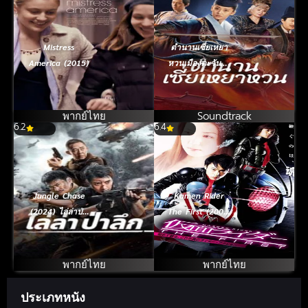
Mistress
ตำนานเซี่ยเหยา
America (2015)
หวนเมืองตะวันตก
2024
พากย์ไทย
Soundtrack
6.2
6.4
Jungle Chase
Kamen Rider
(2024) ไล่ล่าป่า
The First (2005)
ลึก
มาสค์ไรเดอร์
เดอะ เฟิร์ส
พากย์ไทย
พากย์ไทย
ประเภทหนัง