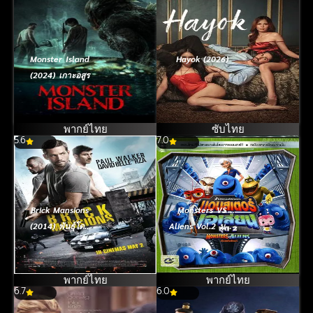
Monster Island
Hayok (2026)
(2024) เกาะอสูร
พากย์ไทย
ซับไทย
5.6
7.0
Brick Mansions
Monsters VS
(2014) พันธุ์โดด
Aliens Vol.2 มอน
พันธุ์เดือด
สเตอร์ปะทะเอ
เลี่ยน ชุด 2
พากย์ไทย
พากย์ไทย
6.7
6.0