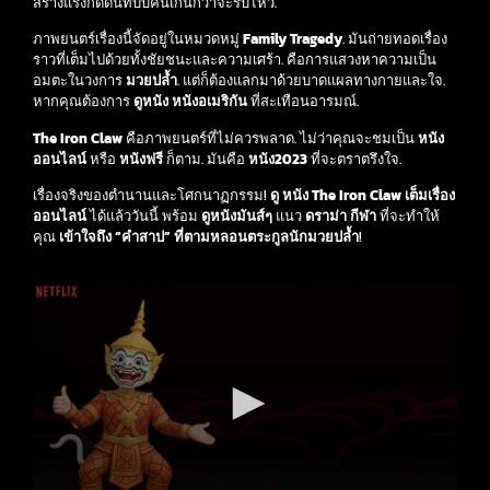
สร้างแรงกดดันที่บีบคั้นเกินกว่าจะรับไหว.
ภาพยนตร์เรื่องนี้จัดอยู่ในหมวดหมู่
Family Tragedy
. มันถ่ายทอดเรื่อง
ราวที่เต็มไปด้วยทั้งชัยชนะและความเศร้า. คือการแสวงหาความเป็น
อมตะในวงการ
มวยปล้ำ
. แต่ก็ต้องแลกมาด้วยบาดแผลทางกายและใจ.
หากคุณต้องการ
ดูหนัง
หนังอเมริกัน
ที่สะเทือนอารมณ์.
The Iron Claw
คือภาพยนตร์ที่ไม่ควรพลาด. ไม่ว่าคุณจะชมเป็น
หนัง
ออนไลน์
หรือ
หนังฟรี
ก็ตาม. มันคือ
หนัง2023
ที่จะตราตรึงใจ.
เรื่องจริงของตำนานและโศกนาฏกรรม!
ดู หนัง The Iron Claw เต็มเรื่อง
ออนไลน์
ได้แล้ววันนี้ พร้อม
ดูหนังมันส์ๆ
แนว
ดราม่า กีฬา
ที่จะทำให้
คุณ
เข้าใจถึง “คำสาป” ที่ตามหลอนตระกูลนักมวยปล้ำ
!