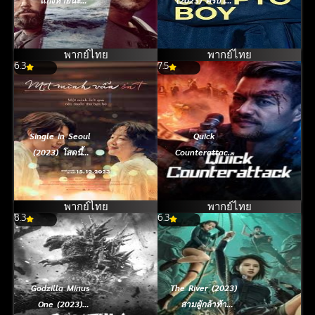
(2023)
บอย
พากย์ไทย
พากย์ไทย
6.3
7.5
Single in Seoul
Quick
(2023) โสดนี้ที่
Counterattack
โซล
(2023) ใส่สุดไม่
หยุดโต้
พากย์ไทย
พากย์ไทย
8.3
6.3
Godzilla Minus
The River (2023)
One (2023)
สามผู้กล้าท้า