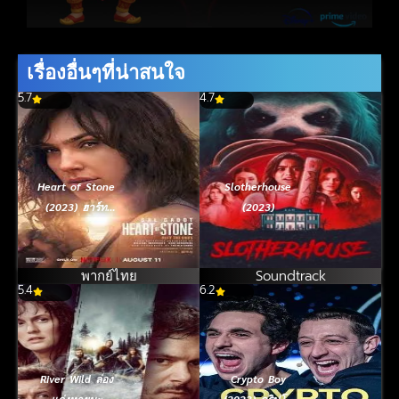
เรื่องอื่นๆที่น่าสนใจ
5.7
4.7
Heart of Stone
Slotherhouse
(2023) ฮาร์ท
(2023)
ออฟ สโตน
พากย์ไทย
Soundtrack
5.4
6.2
River Wild ล่อง
Crypto Boy
แก่งหายนะ
(2023) คริปโต