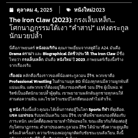
ตุลาคม 4, 2025
หนังใหม่2023
The Iron Claw (2023): กรงเล็บเหล็ก…
โศกนาฏกรรมใต้เงา “คำสาป” แห่งตระกูล
นักมวยปล้ำ
นี่คือภาพยนตร์
หนังอเมริกัน
คุณภาพเยี่ยมจากสตูดิโอ A24. มันคือ
Drama ดราม่า
และ
Biographical อัตชีวประวัติ
.
The Iron Claw
มีชื่อ
ไทยว่า
กรงเล็บเหล็ก
. มันคือ
หนังใหม่
ปี
2023
. ภาพยนตร์เรื่องนี้สร้าง
จากเรื่องจริง.
เรื่องย่อ
หลักคือเรื่องราวของพี่น้องตระกูลวอน อีริช. พวกเขาคือ
Professional Wrestling
ในตำนานยุค 80. พี่น้องทุกคนมีความผูกพันที่
แน่นแฟ้น. แต่พวกเขาก็ต้องอยู่ใต้เงาของฟริตซ์ วอน อีริช ผู้เป็นพ่อ. ฟ
ริตซ์เป็นอดีตนักมวยปล้ำผู้ดุดัน. เขาพยายามผลักดันลูกชายทุกคนให้
สานต่อความฝัน. และไขว่คว้าแชมป์โลกที่ตนเองทำไม่สำเร็จ.
ดู หนัง
เรื่องนี้แล้ว คุณจะได้เห็นการต่อสู้ในโลก
Sports กีฬา
ที่ดุเดือด.
แซค แอฟรอน
รับบทเป็นเควิน วอน อีริช. เขาคือพี่ชายคนรองที่ต้องรับ
ภาระหนัก. เคเน็ตตี้ต้องพยายามทำให้พ่อพอใจ. ขณะเดียวกันก็ต้องต่อสู้
กับโศกนาฏกรรม. คำสาปของตระกูลวอน อีริช ได้นำมาซึ่งความสูญเสีย
ครั้งแล้วครั้งเล่า. ความรักของพ่อถูกผูกติดกับชัยชนะบนสังเวียน. สิ่งนี้