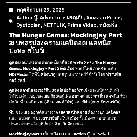
พฤศจิกายน 29, 2025
Action บู๊
,
Adventure ผจญภัย
,
Amazon Prime
,
Dystopian
,
NETFLIX
,
Prime Video
,
หนังฝรั่ง
The Hunger Games: Mockingjay Part
2! บทสรุปสงครามแคปิตอล! แคทนิส
ปะทะ สโนว์!
ดูหนังออนไลน์
เกมล่าเกม: ม็อกกิ้งเจย์ พาร์ท 2
หรือ
The Hunger
Games: Mockingjay – Part 2
เต็มเรื่อง
พากย์ไทย
ภาพชัด
ระดับ
HD/Master
ได้ที่นี่
หนังน่าดู
บทสรุปมหากาพย์ที่กำกับโดย
ฟรานซิส
ลอว์เรนซ์
ดูหนัง
แคทนิส เอเวอร์ดีน
(
เจนนิเฟอร์ ลอว์เรนซ์
) ตระหนักว่าเดิมพัน
ไม่ใช่แค่การอยู่รอด
เธอ
ต้องต่อสู้เพื่อ
อนาคต
ของ
พาเน็ม
แคทนิส
ร่วม
มือกับเพื่อนสนิท
เกล
(
เลียม เฮมส์เวิร์ธ
) และ
พีต้า
(
จอช ฮัทเชอร์สัน
)
ทีม
ของ
เธอ
ออกเดินทางจาก
เขต 13
เป้าหมาย
คือการบุก
แคปิตอล
และลอบสังหาร
ประธานาธิบดีสโนว์
เมือง
ทั้งเมืองกลายเป็นสนาม
ประลองขนาดใหญ่ที่เต็มไปด้วย
กับดัก
มรณะ
Mockingjay Part 2
เป็น
หนัง HD
แนว
Action บู๊
และ
Sci-Fi