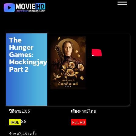
The
Hunger
Games:
Mockingjay
Part 2
ปีที่ฉาย
2015
เสียง
พากย์ไทย
6.6
IMDb
Full HD
รับชม
2,465 ครั้ง