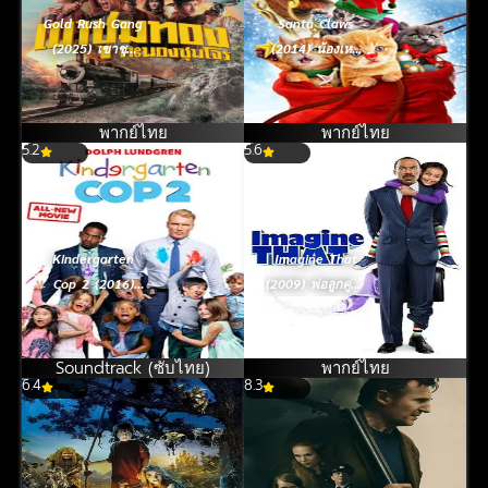
Gold Rush Gang
Santa Claws
(2025) เขาชุม
(2014) น้องเหมี
ทอง คะนองชุม
ยวแซนต้า ภารกิจ
โจร
ขนปุย
พากย์ไทย
พากย์ไทย
5.2
5.6
Kindergarten
Imagine That
Cop 2 (2016)
(2009) พ่อลูกคู่ใส
ตำรวจเหล็ก ปราบ
หัวใจมหัศจรรย์
เด็กแสบ 2 [ซับ
ไทย]
Soundtrack (ซับไทย)
พากย์ไทย
6.4
8.3