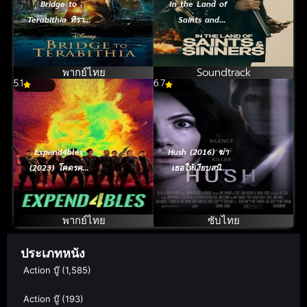
Bridge to
In the Land of
Terabithia ทิราบี
Saints and
เตีย สะพาน
Sinners (2023)
มหัศจรรย์ (2007)
พากย์ไทย
Soundtrack
5.1
6.7
Expend4bles
Hush (2016) ฆ่า
(2023) โคตรคน
เธอให้เงียบสนิท
ทีมมหากาฬ 4
[ซับไทย]
พากย์ไทย
ซับไทย
ประเภทหนัง
Action บู๊
(1,585)
Action บู๊
(193)