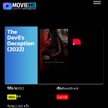
The
Devil’s
Deception
(2022)
ปีที่ฉาย
2022
เสียง
Soundtrack
4.6
IMDb
Full HD
รับชม
2,465 ครั้ง