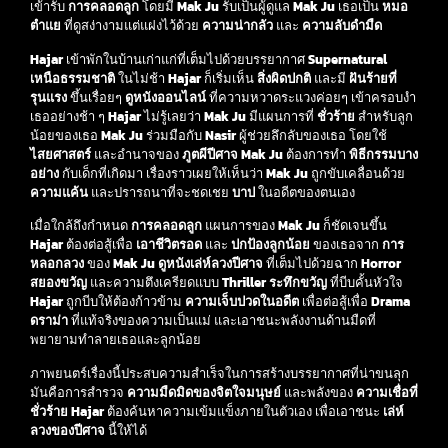
เข้ารับ
การคลอดลูก
โดยมี
Mak Ju
รับเป็นผู้ดูแล
Mak Ju
เธอเป็น
หมอ
ตำแย
ที่ดูสง่างามแต่แฝงไว้ด้วย
ความน่ากลัว
และ
ความลับดำมืด
Hajar
เข้าพักในบ้านเก่าแก่ที่เต็มไปด้วยบรรยากาศ
Supernatural
เหนือธรรมชาติ
ในไม่ช้า
Hajar
ก็เริ่มเห็น
สิ่งผิดปกติ
และมี
ฝันร้ายที่
รุนแรง
ขึ้นเรื่อยๆ
ดูหนังออนไลน์
ที่ความหวาดระแวงค่อยๆ เข้าครอบงำ
เธออย่างช้า ๆ
Hajar
ไม่รู้เลยว่า
Mak Ju
มีแผนการที่
ชั่วร้าย
สำหรับลูก
น้อยของเธอ
Mak Ju
ร่วมมือกับ
Nasir
ผู้ช่วยลึกลับของเธอ โดยใช้
ไสยศาสตร์
และอำนาจของ
ภูตผีปีศาจ
Mak Ju
ต้องการทำ
พิธีกรรมบาง
อย่าง
กับเด็กที่เกิดมา เรื่องราวเผยให้เห็นว่า
Mak Ju
ถูกขับเคลื่อนด้วย
ความแค้น
และปรารถนาที่จะชดเชย
บาป
ในอดีตของตนเอง
เมื่อใกล้ถึงกำหนด
การคลอดลูก
แผนการของ
Mak Ju
ก็ชัดเจนขึ้น
Hajar
ต้องต่อสู้เพื่อ
เอาชีวิตรอด
และ
ปกป้องลูกน้อย
ของเธอจาก
การ
หลอกลวง
ของ
Mak Ju
ดูหนังเล่ห์ลวงปีศาจ
ที่เต็มไปด้วยฉาก
Horror
สยองขวัญ
และความตึงเครียดแบบ
Thriller ระทึกขวัญ
ที่บีบคั้นหัวใจ
Hajar
ถูกบีบให้ต้องก้าวข้าม
ความเจ็บปวดในอดีต
เพื่อต่อสู้เพื่อ
Drama
ดราม่า
ที่แท้จริงของความเป็นแม่ และเอาชนะพลังงานด้านมืดที่
พยายามทำลายเธอและลูกน้อย
ภาพยนตร์เรื่องนี้ประสบความสำเร็จในการสร้างบรรยากาศที่น่าขนลุก
มันคือการสำรวจ
ความมืดมิดของจิตใจมนุษย์
และพลังของ
ความเชื่อที่
ชั่วร้าย
Hajar
ต้องค้นหาความเข้มแข็งภายในตัวเอง เพื่อเอาชนะ
เล่ห์
ลวงของปีศาจ
นี้ให้ได้