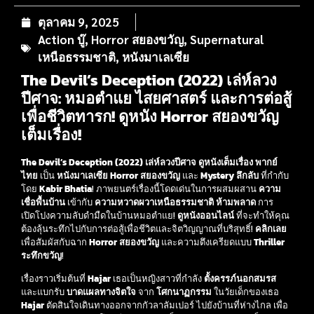
ตุลาคม 9, 2025
Action บู๊
,
Horror สยองขวัญ
,
Supernatural
เหนือธรรมชาติ
,
หนังมาเลเซีย
The Devil’s Deception (2022) เล่ห์ลวง
ปีศาจ: หมอตำแย ไสยศาสตร์ และการต่อสู้
เพื่อชีวิตทารก! ดูหนัง Horror สยองขวัญ
เต็มเรื่อง!
The Devil’s Deception (2022) เล่ห์ลวงปีศาจ ดูหนังเต็มเรื่อง พากย์
ไทย
เป็น
หนังมาเลเซีย Horror สยองขวัญ
และ
Mystery ลึกลับ
ที่กำกับ
โดย
Kabir Bhatia
! ภาพยนตร์เรื่องนี้โดดเด่นในการผสมผสาน
ความ
เชื่อพื้นบ้าน
เข้ากับ
ความหวาดผวาเหนือธรรมชาติ
ห้ามพลาด
การ
เปิดโปงความลับดำมืดในบ้านหมอตำแย!
ดูหนังออนไลน์
ที่จะทำให้คุณ
ต้องลุ้นระทึกไปกับการต่อสู้เพื่อชีวิตและจิตวิญญาณที่บริสุทธิ์!
คลิกเลย
เพื่อสัมผัสกับฉาก
Horror สยองขวัญ
และความตึงเครียดแบบ
Thriller
ระทึกขวัญ
!
เรื่องราวเริ่มต้นที่
Hajar
เธอเป็นหญิงสาวที่กำลัง
ตั้งครรภ์นอกสมรส
และแบกรับ
บาดแผลทางจิตใจ
จาก
โศกนาฏกรรม
ในวัยเด็กของเธอ
Hajar
ตัดสินใจเดินทางออกจากกัวลาลัมเปอร์ ไปยังบ้านที่ห่างไกล เพื่อ