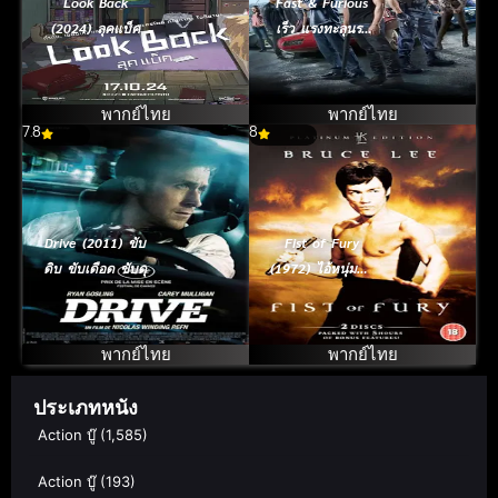
Look Back
Fast & Furious
(2024) ลุคแบ็ค
เร็ว แรงทะลุนรก
6 (2013)
พากย์ไทย
พากย์ไทย
7.8
8
Drive (2011) ขับ
Fist of Fury
ดิบ ขับเดือด ขับดุ
(1972) ไอ้หนุ่มซิน
ตึ๊ง…ล้างแค้น
(Bruce Lee)
พากย์ไทย
พากย์ไทย
ประเภทหนัง
Action บู๊
(1,585)
Action บู๊
(193)