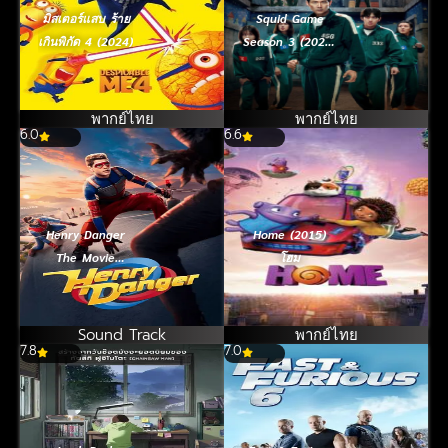
มิสเตอร์แสบ ร้าย
Squid Game
เกินพิกัด 4 (2024)
Season 3 (2025)
สควิดเกม เล่นลุ้น
ตาย 3
พากย์ไทย
พากย์ไทย
6.0
6.6
Henry Danger
Home (2015)
The Movie
โฮม
(2025)
Sound Track
พากย์ไทย
7.8
7.0