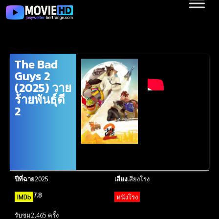
The Bad
Guys 2
(2025) วาย
ร้ายพันธุ์ดี
2
ปีที่ฉาย
2025
เสียง
เสียงโรง
7.8
IMDb
หนังโรง
รับชม
2,465 ครั้ง