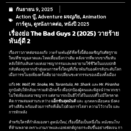
กันยายน 9, 2025
Action บู๊
,
Adventure ผจญภัย
,
Animation
การ์ตูน
,
ดูหนังภาคต่อ
,
หนังปี 2025
เรื่องย่อ The Bad Guys 2 (2025) วายร้าย
พันธุ์ดี 2
เรื่องราวภาคต่อของแก๊ง
วายร้ายพันธุ์ดี
ที่ครั้งนี้ต้องเผชิญกับศัตรูราย
ใหม่ที่ชาญฉลาดและโหดเหี้ยมยิ่งกว่าเดิม หลังจากที่พวกเขาเริ่มหัน
หลังให้กับเส้นทางแห่งอาชญากรรมและพยายามใช้ชีวิตในแบบปกติ
กลับต้องถูกลากเข้าสู่แผนการครั้งใหญ่ที่เกี่ยวพันกับองค์กรลับระดับโลก
เมื่อการขโมยเพียงครั้งเดียวอาจเปลี่ยนชะตากรรมของเมืองทั้งเมือง
แก๊ง
Mr. Wolf, Mr. Snake, Ms. Tarantula, Mr. Shark และ Mr. Piranha
ถูกบังคับให้กลับมารวมตัวอีกครั้ง เพื่อปกป้องผู้คนและพิสูจน์ว่าพวกเขา
ไม่ใช่เพียงแค่อาชญากร แต่สามารถเป็นฮีโร่ได้ในแบบที่ไม่มีใครคาด
คิด การผสมผสานระหว่าง
แอ็กชันสุดมันส์
และ
มุกตลกเฉียบคม
ยังคง
สร้างสีสัน พร้อมด้วยภารกิจที่เต็มไปด้วยการไล่ล่า ความไว้วางใจ และ
การหักหลัง
สำหรับใครที่กำลังมองหา
ดูหนังใหม่
, เรื่องนี้ถือเป็นหนึ่งใน
หนังชนโรง
ที่ห้ามพลาด เพราะงานภาพและเอฟเฟกต์ถูกยกระดับขึ้นอย่างชัดเจน กา