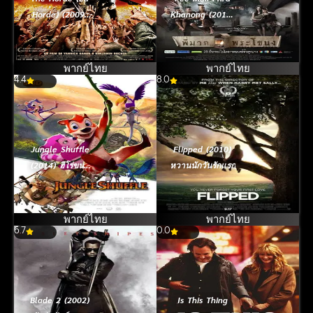
Horde) (2009)
Khanong (2013)
ฝ่านรก โขยง
พี่มากพระโขนง
ซอมบี้
พากย์ไทย
พากย์ไทย
4.4
8.0
Jungle Shuffle
Flipped (2010)
(2014) ฮีโร่ขนฟู
หวานนักวันรักแรก
สู้ซ่าส์ป่าระเบิด
พากย์ไทย
พากย์ไทย
6.7
0.0
Blade 2 (2002)
Is This Thing