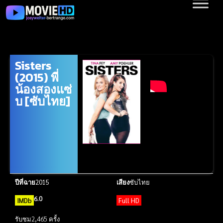
Sisters
(2015) พี่
น้องสองแซ่
บ [ซับไทย]
ปีที่ฉาย
2015
เสียง
ซับไทย
6.0
IMDb
Full HD
รับชม
2,465 ครั้ง