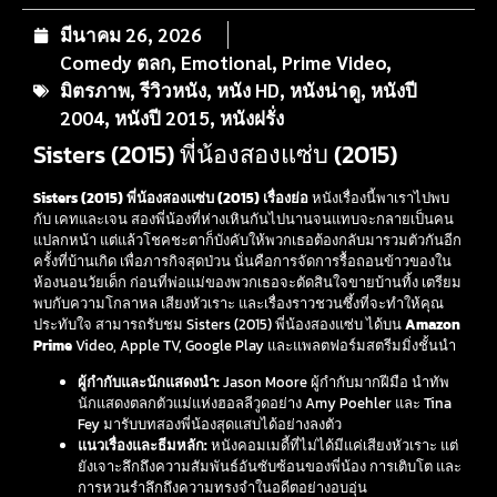
มีนาคม 26, 2026
Comedy ตลก
,
Emotional
,
Prime Video
,
มิตรภาพ
,
รีวิวหนัง
,
หนัง HD
,
หนังน่าดู
,
หนังปี
2004
,
หนังปี 2015
,
หนังฝรั่ง
Sisters (2015) พี่น้องสองแซ่บ (2015)
Sisters (2015) พี่น้องสองแซ่บ (2015) เรื่องย่อ
หนังเรื่องนี้พาเราไปพบ
กับ เคทและเจน สองพี่น้องที่ห่างเหินกันไปนานจนแทบจะกลายเป็นคน
แปลกหน้า แต่แล้วโชคชะตาก็บังคับให้พวกเธอต้องกลับมารวมตัวกันอีก
ครั้งที่บ้านเกิด เพื่อภารกิจสุดป่วน นั่นคือการจัดการรื้อถอนข้าวของใน
ห้องนอนวัยเด็ก ก่อนที่พ่อแม่ของพวกเธอจะตัดสินใจขายบ้านทิ้ง เตรียม
พบกับความโกลาหล เสียงหัวเราะ และเรื่องราวชวนซึ้งที่จะทำให้คุณ
ประทับใจ สามารถรับชม Sisters (2015) พี่น้องสองแซ่บ ได้บน
Amazon
Prime
Video, Apple TV, Google Play และแพลตฟอร์มสตรีมมิ่งชั้นนำ
ผู้กำกับและนักแสดงนำ:
Jason Moore ผู้กำกับมากฝีมือ นำทัพ
นักแสดงตลกตัวแม่แห่งฮอลลีวูดอย่าง Amy Poehler และ Tina
Fey มารับบทสองพี่น้องสุดแสบได้อย่างลงตัว
แนวเรื่องและธีมหลัก:
หนังคอมเมดี้ที่ไม่ได้มีแค่เสียงหัวเราะ แต่
ยังเจาะลึกถึงความสัมพันธ์อันซับซ้อนของพี่น้อง การเติบโต และ
การหวนรำลึกถึงความทรงจำในอดีตอย่างอบอุ่น