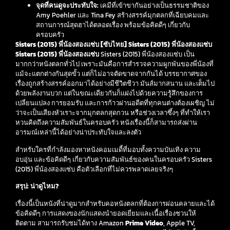
จุดที่คนดูจะประทับใจ:
เคมีที่เข้าขากันอย่างเป็นธรรมชาติของ
Amy Poehler และ Tina Fey สร้างสรรค์มุกตลกที่เฉียบคมและ
สถานการณ์สุดฮาได้ตลอดเรื่อง พร้อมข้อคิดดีๆ เกี่ยวกับ
ครอบครัว
Sisters (2015) พี่น้องสองแซ่บ [ซับไทย]
Sisters (2015) พี่น้องสองแซ่บ
Sisters (2015) พี่น้องสองแซ่บ
Sisters (2015) พี่น้องสองแซ่บ เป็น
มากกว่าหนังตลกทั่วไป เพราะมันคือการสำรวจความผูกพันของพี่น้องที่
แม้จะแตกต่างกันสุดขั้ว แต่ก็ไม่อาจตัดขาดจากกันได้ บรรยากาศของ
เรื่องถูกสร้างสรรค์ออกมาได้อย่างมีชีวิตชีวา มันส์มากสนาน และเต็มไป
ด้วยพลังงานบวก แต่ในขณะเดียวกันก็แฝงไปด้วยความรู้สึกของการ
เปลี่ยนแปลง การยอมรับ และการก้าวผ่านอดีตที่ทุกคนต่างต้องเผชิญ ไม่
ว่าจะเป็นเสียงหัวเราะจากมุกตลกสุดกวน หรือช่วงเวลาซึ้งๆ ที่ทำให้เรา
หวนคิดถึงความสัมพันธ์ในครอบครัว หนังเรื่องนี้ก็สามารถส่งผ่าน
อารมณ์เหล่านี้ได้อย่างน่าประทับใจและลงตัว
สำหรับใครที่กำลังมองหาหนังคอมเมดี้ที่มอบทั้งความบันเทิง ความ
อบอุ่น และข้อคิดดีๆ เกี่ยวกับความสัมพันธ์ของคนในครอบครัว Sisters
(2015) พี่น้องสองแซ่บ คือตัวเลือกที่ไม่ควรพลาดเลยจริงๆ
สรุป: น่าดูไหม?
เรื่องนี้เป็นหนังที่น่าดูมากสำหรับคอหนังตลกที่ต้องการผ่อนคลายและได้
ข้อคิดดีๆ การแสดงของนักแสดงนำยอดเยี่ยมและเนื้อเรื่องชวนให้
ติดตาม สามารถรับชมได้ทาง Amazon
Prime Video
, Apple TV,