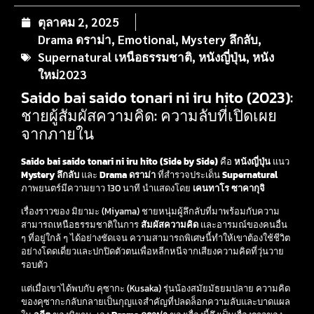
ตุลาคม 2, 2025
Drama ดราม่า
,
Emotional
,
Mystery ลึกลับ
,
Supernatural เหนือธรรมชาติ
,
หนังญี่ปุ่น
,
หนัง
ใหม่2023
Saido bai saido tonari ni iru hito (2023):
ชายผู้สัมผัสความคิด: ความลับที่เปิดเผย
จากภายใน
Saido bai saido tonari ni iru hito (Side by Side)
คือ
หนังญี่ปุ่น
แนว
Mystery ลึกลับ
และ
Drama ดราม่า
ที่สำรวจประเด็น
Supernatural
ภาพยนตร์มีความยาว 130 นาที นำแสดงโดย
เคนทาโร ซาคากุจิ
เรื่องราวของ มิยามะ (Miyama) ชายหนุ่มผู้ลึกลับที่มาพร้อมกับความ
สามารถเหนือธรรมชาติในการ
สัมผัสความคิด
และอารมณ์ของคนอื่น
ๆ ที่อยู่ใกล้ ๆ ได้อย่างชัดเจน ความสามารถพิเศษนี้ทำให้เขาต้องใช้ชีวิต
อย่างโดดเดี่ยวและปกปิดตัวตนเพื่อหลีกหนีจากเสียงความคิดที่วุ่นวาย
รอบตัว
แต่เมื่อเขาได้พบกับ คุซากะ (Kusaka) รุ่นน้องสมัยมัธยมปลาย ความคิด
ของคุซากะกลับกลายเป็นกุญแจสำคัญที่ปลดล็อกความลับและบาดแผล