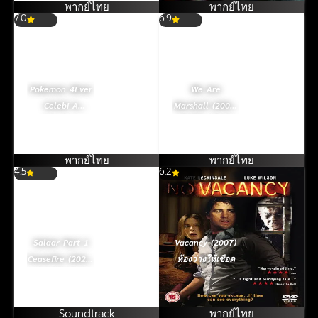
พากย์ไทย
พากย์ไทย
7.0
6.9
Pokemon 4Ever
We Are
Celebi A
Marshall (2006)
Timeless
ทีมกู้ฝัน เดิมพัน
Encounter
เกียรติยศ
(2001) โปเกมอน
พากย์ไทย
พากย์ไทย
4.5
มูฟวี่ 4 ตอน ย้อน
6.2
เวลาตามล่าเซเลบี
Salaar Part 1
Vacancy (2007)
Ceasefire (2023)
ห้องว่างให้เชือด
ซาลาร์ ภาค 1
สุภาพบุรุษเถื่อน
Soundtrack
พากย์ไทย