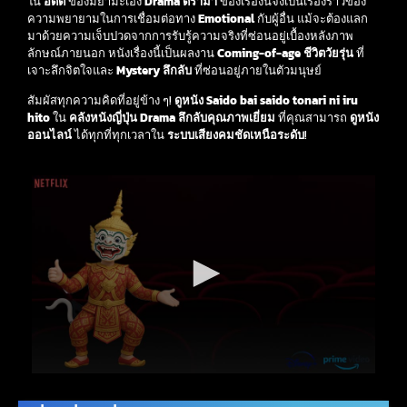
ใน
อดีต
ของมิยามะเอง
Drama ดราม่า
ของเรื่องนี้จึงเป็นเรื่องราวของ
ความพยายามในการเชื่อมต่อทาง
Emotional
กับผู้อื่น แม้จะต้องแลก
มาด้วยความเจ็บปวดจากการรับรู้ความจริงที่ซ่อนอยู่เบื้องหลังภาพ
ลักษณ์ภายนอก หนังเรื่องนี้เป็นผลงาน
Coming-of-age ชีวิตวัยรุ่น
ที่
เจาะลึกจิตใจและ
Mystery ลึกลับ
ที่ซ่อนอยู่ภายในตัวมนุษย์
สัมผัสทุกความคิดที่อยู่ข้าง ๆ!
ดูหนัง
Saido bai saido tonari ni iru
hito
ใน
คลังหนังญี่ปุ่น Drama ลึกลับคุณภาพเยี่ยม
ที่คุณสามารถ
ดูหนัง
ออนไลน์
ได้ทุกที่ทุกเวลาใน
ระบบเสียงคมชัดเหนือระดับ
!