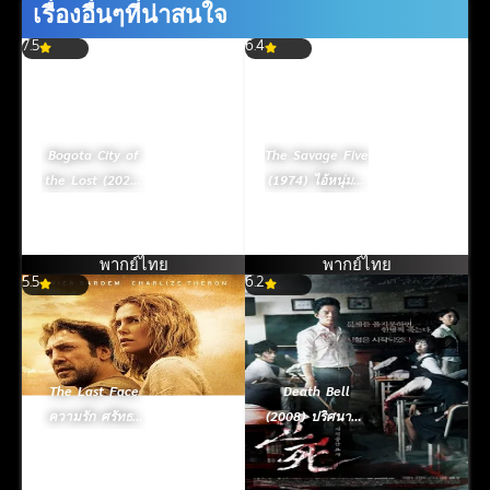
เรื่องอื่นๆที่น่าสนใจ
7.5
6.4
Bogota City of
The Savage Five
the Lost (2025)
(1974) ไอ้หนุ่ม 5
โบโกตา เมืองคน
จอมเหี้ยม
หลง
พากย์ไทย
พากย์ไทย
5.5
6.2
The Last Face
Death Bell
ความรัก ศรัทธา
(2008) ปริศนาลับ
ห่ากระสุน (2016)
โรงเรียนมรณะ