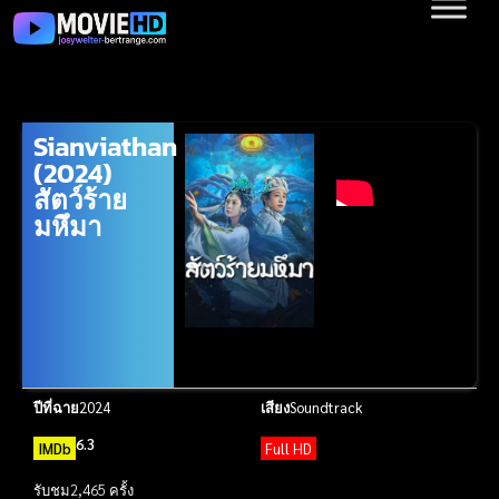
Sianviathan
(2024)
สัตว์ร้าย
มหึมา
ปีที่ฉาย
2024
เสียง
Soundtrack
6.3
IMDb
Full HD
รับชม
2,465 ครั้ง