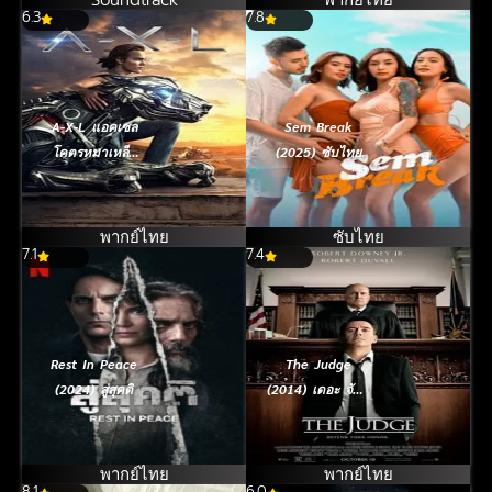
6.3
7.8
A-X-L แอคเซล
Sem Break
โคตรหมาเหล็ก
(2025) ซับไทย
(2018)
พากย์ไทย
ซับไทย
7.1
7.4
Rest In Peace
The Judge
(2024) สู่สุคติ
(2014) เดอะ จัดจ์
สู้เพื่อพ่อ
พากย์ไทย
พากย์ไทย
8.1
6.0