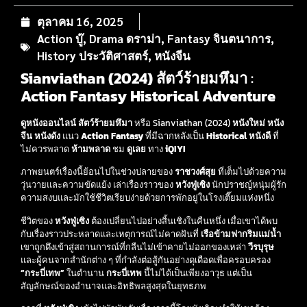
ตุลาคม 16, 2025
Action บู๊
,
Drama ดราม่า
,
Fantasy จินตนาการ
,
History ประวัติศาสตร์
,
หนังจีน
Sianviathan (2024) สัตว์ร้ายมหึมา
:
Action
Fantasy
Historical
Adventure
ดูหนังออนไลน์
สัตว์ร้ายมหึมา
หรือ Sianviathan (2024)
หนังใหม่
หนัง
จีน
หนังดัง
แนว
Action
Fantasy
ที่มีฉากหลังเป็น
Historical
หนังดี
ที่
ไม่ควรพลาด
ห้ามพลาด
ชม
ดูเลย
ทาง
iQIYI
ภาพยนตร์เรื่องนี้ย้อนไปในช่วงปลายของ
ราชวงศ์สุย
ที่เต็มไปด้วยความ
วุ่นวายและความขัดแย้ง เล่าเรื่องราวของ
หวังฟู่เซิง
นักปราชญ์หนุ่มผู้รัก
ความสงบและมักใช้ชีวิตเรียบง่ายด้วยการพักอยู่ในโรงเตี๊ยมแห่งหนึ่ง
ชีวิตของ
หวังฟู่เซิง
ต้องเปลี่ยนไปอย่างสิ้นเชิงในคืนหนึ่ง เมื่อเขาได้พบ
กับเรื่องราวประหลาดและเหตุการณ์ไม่คาดฝันที่
เรือข้ามฟากริมแม่น้ำ
เขาถูกดึงเข้าสู่สถานการณ์ที่กลืนไม่เข้าคายไม่ออกของเหล่า
วีรบุรุษ
และผู้คนจากสำนักต่าง ๆ ที่กำลังต่อสู้กันอย่างดุเดือดเพื่อครอบครอง
“กระบี่เทพ”
ในตำนาน
กระบี่เทพ
นี้ไม่ได้เป็นเพียงอาวุธ แต่เป็น
สัญลักษณ์ของอำนาจและอิทธิพลสูงสุดในยุทธภพ