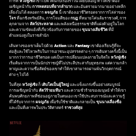
การที่
หวังฟู่เซิง
เข้าไปพัวพันกับเรื่องราวนี้โดยบังเอิญ ทำให้เขาต้อง
เผชิญหน้ากับ
การทดสอบที่ยากลำบาก
และอันตรายมากมายอย่างหลีก
เลี่ยงไม่ได้ ตลอดการ
ผจญภัย
นี้ เขาต้องเอาชีวิตรอดจากการไล่ล่าของ
โจร
ที่ฉกชิงทรัพย์สิน, การโจมตีของ
กบฏ
ที่หมายโค่นล้มราชวงศ์, การ
คุกคามจาก
สัตว์ประหลาด
และพลังเหนือธรรมชาติที่แฝงตัวอยู่ในโลก
และความขัดแย้งที่เกี่ยวข้องกับการตายของ
ขุนนางเสียชีวิต
ที่มี
ตำแหน่งสูงในราชสำนัก
เส้นทางของเขาเต็มไปด้วย
Action
และ
Fantasy
เขาต้องเรียนรู้ที่จะ
ต่อสู้และใช้ไหวพริบในการเอาชนะอุปสรรคต่าง ๆ การเดินทางครั้งนี้เป็น
มากกว่าการเอาชีวิตรอด แต่เป็นการเปลี่ยนแปลงภายในจิตใจ
หวังฟู่เซิง
เริ่มต้นจากการเป็นนักปราชญ์ที่ไม่ประสีประสากับยุทธภพ แต่ความกล้า
หาญและความซื่อสัตย์ของเขาทำให้เขาสามารถผ่านพ้นวิกฤตการณ์
ต่าง ๆ ไปได้
ในที่สุด
หวังฟู่เซิง
ก็
เติบโตเป็นผู้ใหญ่
และแข็งแกร่งขึ้นอย่างสมบูรณ์
การเผชิญหน้ากับ
สัตว์ร้ายมหึมา
และความชั่วร้ายของมนุษย์ ทำให้เขา
ค้นพบศักยภาพที่ซ่อนอยู่ภายในตนเอง เขาใช้ประสบการณ์และความรู้
ที่ได้รับจากการ
ผจญภัย
เพื่อรับใช้ชาติและกลายเป็น
ขุนนางเลื่องชื่อ
และเป็นที่เคารพในประวัติศาสตร์
ราชวงศ์สุย