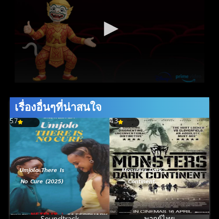
เรื่องอื่นๆที่น่าสนใจ
5.7
4.3
Umjolo There Is
Monsters Dark
No Cure (2025)
Continent
(2014) สงคราม
ฝูงเขมือบโลก
Soundtrack
พากย์ไทย