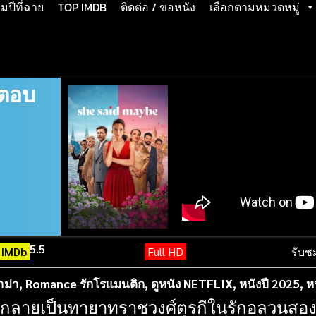
ปีที่ฉาย
TOP IMDB
ติดต่อ / ขอหนัง
เลือกตามหมวดหมู่
อตอบ
5.5
IMDb
Full HD
รับช
าม่า
,
Romance รักโรแมนติก
,
ดูหนัง NETFLIX
,
หนังปี 2025
,
ห
ร์ก…กลายเป็นทายาทราชวงศ์ตุรกีในรักอลวนส