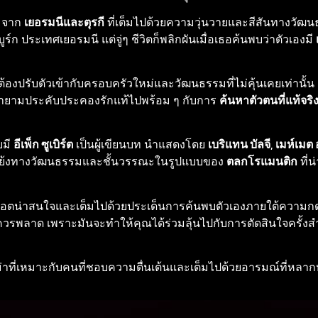
 จาก
เยอรมนีและตุรกี
ที่เต็มไปด้วยความวุ่นวายและสีสันทางวัฒน
ูร์ก ประเทศเยอรมนี แต่จู่ๆ ชีวิตก็พลิกผันเมื่อเธอค้นพบว่าตัวเองมี
ต้องปรับตัวเข้ากับครอบครัวใหม่และวัฒนธรรมที่ไม่คุ้นเคยเท่านั้น
ยายามประคับประคองรักแท้ไปพร้อม ๆ กับการ
ค้นหาตัวตนที่แท้จริ
ยมี
อีเพ็ก ซูเบิร์ต
เป็นผู้เขียนบท นำแสดงโดย
เบริแทน บัลจี
,
เมห์เมต 
ดแย้งทางวัฒนธรรมและชั้นวรรณะในรูปแบบของ
ตลกโรแมนติก
ที่น
พล็อตน่าสนใจและเต็มไปด้วยประเด็นการค้นพบตัวเองภายใต้ความ
ณไม่ควรพลาด เพราะมันจะทำให้คุณได้ร่วมลุ้นไปกับการตัดสินใจครั้
ม่าที่เหมาะกับคนที่ชอบความตื่นเต้นและเต็มไปด้วยอารมณ์ที่หลา