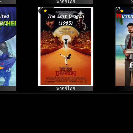
k
พากย์ไทย
6.9
5.7
ited
The Last Dragon
มรดก
hem
(1985)
จอม
15)
k
พากย์ไทย