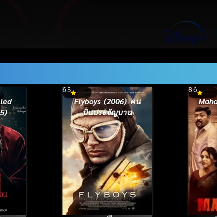
6.5
8.6
led
Flyboys (2006) คน
Maha
5)
บินประจัญบาน