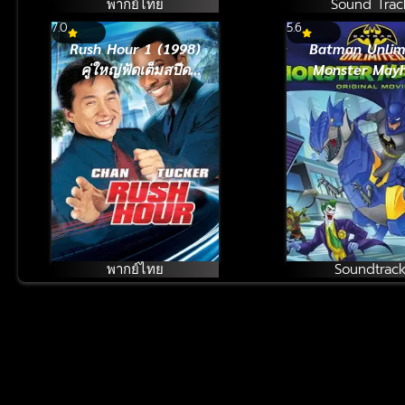
พากย์ไทย
Sound Trac
7.0
5.6
Rush Hour 1 (1998)
Batman Unlim
คู่ใหญ่ฟัดเต็มสปีด
Monster May
ภาค 1
แบทแมน ถล่ม
วายร้าย (20
พากย์ไทย
Soundtrac