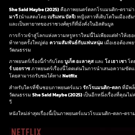
She Said Maybe (2025)
คือภาพยนตร์ตลกโรแมนติก-ดราม่า
มาวี
(นำแสดงโดย
เบริแทน บัลจี
) หญิงสาวที่เติบโตในเมืองฮัมบ
และเป็นทายาทของราชวงศ์ตุรกีที่มั่งคั่งในอิสตันบูล
การก้าวเข้าสู่โลกแห่งความหรูหราใหม่นี้ไม่เพียงแต่ทำให้เธอ
ท้าทายครั้งใหญ่ต่อ
ความสัมพันธ์กับแฟนหนุ่ม
เมื่อเธอต้องพ
วัฒนธรรม
ภาพยนตร์เรื่องนี้กำกับโดย
บูเก็ต อะลาคุส
และ
โง เธา เชา
โด
ร์ บอยราซ
ภาพยนตร์เรื่องนี้โดดเด่นในการนำเสนอความขั
โดยสามารถรับชมได้ทาง
Netflix
สำหรับใครที่ชื่นชอบภาพยนตร์แนว
รักโรแมนติก-ตลก
ที่มี
วัฒนธรรม
She Said Maybe (2025)
เป็นอีกหนึ่งเรื่องที่คุ
วี
หนังใหม่ล่าสุดเรื่องนี้เป็นภาพยนตร์แนวโรแมนติก-ตลก-ดรา