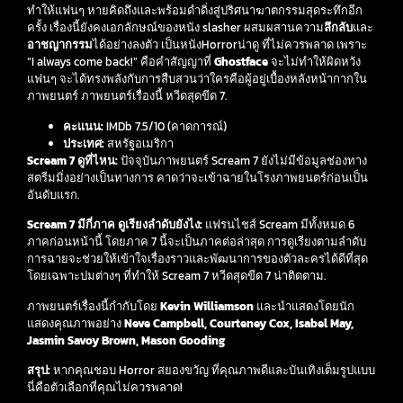
ทำให้แฟนๆ หายคิดถึงและพร้อมดำดิ่งสู่ปริศนาฆาตกรรมสุดระทึกอีก
ครั้ง เรื่องนี้ยังคงเอกลักษณ์ของหนัง slasher ผสมผสานความ
ลึกลับ
และ
อาชญากรรม
ได้อย่างลงตัว เป็นหนังHorrorน่าดู ที่ไม่ควรพลาด เพราะ
“I always come back!” คือคำสัญญาที่
Ghostface
จะไม่ทำให้ผิดหวัง
แฟนๆ จะได้ทรงพลังกับการสืบสวนว่าใครคือผู้อยู่เบื้องหลังหน้ากากใน
ภาพยนตร์ ภาพยนตร์เรื่องนี้ หวีดสุดขีด 7.
คะแนน:
IMDb 7.5/10 (คาดการณ์)
ประเทศ:
สหรัฐอเมริกา
Scream 7 ดูที่ไหน:
ปัจจุบันภาพยนตร์ Scream 7 ยังไม่มีข้อมูลช่องทาง
สตรีมมิ่งอย่างเป็นทางการ คาดว่าจะเข้าฉายในโรงภาพยนตร์ก่อนเป็น
อันดับแรก.
Scream 7 มีกี่ภาค ดูเรียงลำดับยังไง:
แฟรนไชส์ Scream มีทั้งหมด 6
ภาคก่อนหน้านี้ โดยภาค 7 นี้จะเป็นภาคต่อล่าสุด การดูเรียงตามลำดับ
การฉายจะช่วยให้เข้าใจเรื่องราวและพัฒนาการของตัวละครได้ดีที่สุด
โดยเฉพาะปมต่างๆ ที่ทำให้ Scream 7 หวีดสุดขีด 7 น่าติดตาม.
ภาพยนตร์เรื่องนี้กำกับโดย
Kevin Williamson
และนำแสดงโดยนัก
แสดงคุณภาพอย่าง
Neve Campbell, Courteney Cox, Isabel May,
Jasmin Savoy Brown, Mason Gooding
สรุป:
หากคุณชอบ Horror สยองขวัญ ที่คุณภาพดีและบันเทิงเต็มรูปแบบ
นี่คือตัวเลือกที่คุณไม่ควรพลาด!