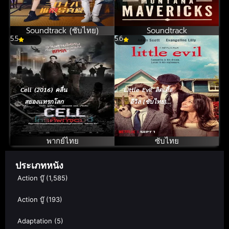
รักแท้ของสาวห้าว
(2025)
[ซับไทย]
Soundtrack (ซับไทย)
Soundtrack
5.5
5.6
Cell (2016) คลื่น
Little Evil ลิตเติ้ล
สยองแทรกโลก
อีวิล [ซับไทย]
(2017)
พากย์ไทย
ซับไทย
ประเภทหนัง
Action บู๊
(1,585)
Action บู๊
(193)
Adaptation
(5)