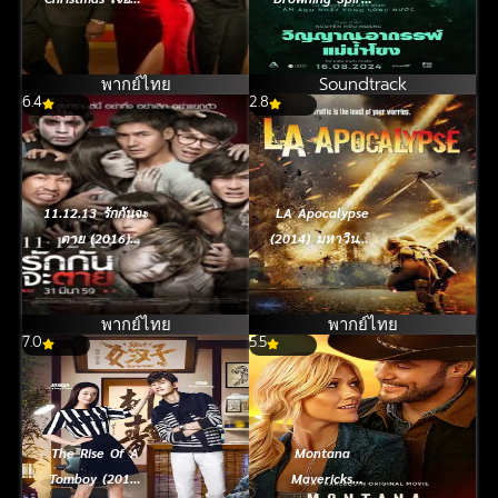
คริสต์มาสหน้า
(2024) วิญญาณ
(2024)
อาถรรพ์แม่น้ำโขง
พากย์ไทย
Soundtrack
6.4
2.8
11.12.13 รักกันจะ
LA Apocalypse
ตาย (2016)
(2014) มหาวินาศ
Ghost Is All
แอล.เอ.
Around
พากย์ไทย
พากย์ไทย
7.0
5.5
The Rise Of A
Montana
Tomboy (2016)
Mavericks