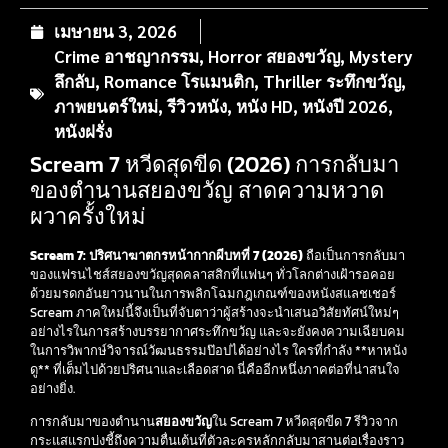
เมษายน 3, 2026
Crime อาชญากรรม
,
Horror สยองขวัญ
,
Mystery
ลึกลับ
,
Romance โรแมนติก
,
Thriller ระทึกขวัญ
,
ภาพยนตร์ใหม่
,
รีวิวหนัง
,
หนัง HD
,
หนังปี 2026
,
หนังฝรั่ง
Scream 7 หวีดสุดขีด (2026) การกลับมา
ของตำนานสยองขวัญ สาดความหวาด
ผวาครั้งใหม่
Scream 7: ปริศนาฆาตกรหน้ากากผีบทที่ 7 (2026)
ถือเป็นการกลับมา
ของแฟรนไชส์สยองขวัญสุดคลาสสิกที่แฟนๆ ทั่วโลกต่างเฝ้ารอคอย
ด้วยมรดกอันยาวนานในการพลิกโฉมกฎเกณฑ์ของหนังสแลชเชอร์
Scream ภาคใหม่นี้จึงเป็นที่จับตาว่าผู้สร้างจะนำเสนอวิสัยทัศน์ใหม่ๆ
อย่างไรในการสร้างบรรยากาศระทึกขวัญ และจะยังคงความเฉียบคม
ในการวิพากษ์วิจารณ์วัฒนธรรมป๊อปได้อย่างไร ใครที่กำลัง **หาหนัง
ดู** ที่เต็มไปด้วยปริศนาและเลือดสาด นี่คืออีกหนึ่งภาคต่อที่น่าสนใจ
อย่างยิ่ง.
การกลับมาของตำนาน
สยองขวัญ
ใน Scream 7 หวีดสุดขีด 7 รีวิวจาก
กระแสแรกบ่งชี้ถึงความตื่นเต้นที่ตัวละครหลักกลับมาสานต่อเรื่องราว