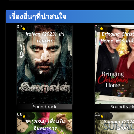
Volume
90%
เรื่องอื่นๆที่น่าสนใจ
4.7
7.2
Iraivan (2023) ล่า
Bringing Chri
เดนนรก
Home พารักกลั
วันคริสต์มาส (
Soundtrack
Soundtrac
6.8
6.6
IF (2024) เพื่อนใน
Sumala (2024
จินตนาการ
มาลา