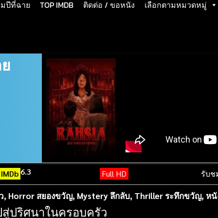
ปีที่ฉาย
TOP IMDB
ติดต่อ / ขอหนัง
เลือกตามหมวดหมู่
าย
6.3
IMDb
Full HD
รับช
ว
,
Horror สยองขวัญ
,
Mystery ลึกลับ
,
Thriller ระทึกขวัญ
,
หนั
สู่ปริศนาในครอบครัว