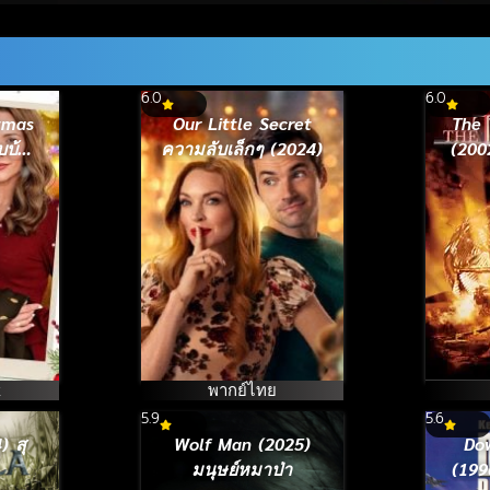
6.0
6.0
stmas
Our Little Secret
The 
บบ้าน
ความลับเล็กๆ (2024)
(200
2023)
k
พากย์ไทย
5.9
5.6
) สุ
Wolf Man (2025)
Do
มนุษย์หมาป่า
(199