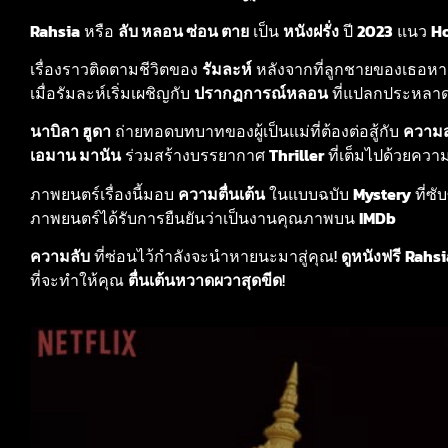
Rahsia
หรือ
ลับ หลอน ซ่อน ตาย
เป็น
หนังฝรั่ง
ปี
2023
แนว
Ho
เรื่องราวติดตามชีวิตของ
รัมละห์
หลังจากที่ลูกชายของเธอหาย
เมื่อรัมละห์เริ่มเผชิญกับ
ปรากฏการณ์หลอน
ที่แปลกประหลาด
นาบิลา ฮูดา
ถ่ายทอดบทบาทของผู้เป็นแม่ที่ต้องต่อสู้กับ
ความ
เอมาน มานัน
ร่วมสร้างบรรยากาศ
Thriller
ที่เต็มไปด้วยคว
ภาพยนตร์เรื่องนี้มอบ
ความตื่นเต้น
ในแบบฉบับ
Mystery
ที่ซั
ภาพยนตร์ได้รับการยืนยันว่าเป็นงานคุณภาพบน
IMDb
ความลับ
ที่ซ่อนไว้กำลังจะนำหายนะมาสู่คุณ!
ดูหนังฟรี
Rahsi
ที่จะทำให้คุณ
ตื่นเต้นหวาดผวาสุดขีด
!