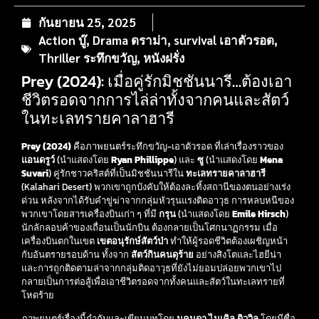
กันยายน 25, 2025
Action บู๊
,
Drama ดราม่า
,
survival เอาตัวรอด
,
Thriller ระทึกขวัญ
,
หนังฝรั่ง
Prey (2024): เมื่อคู่รักมิชชันนารี…ต้องเอา
ชีวิตรอดจากการไล่ล่าทั้งจากคนและสัตว์
ในทะเลทรายคาลาฮารี
Prey (2024)
คือภาพยนตร์ระทึกขวัญ-เอาตัวรอด ที่เล่าเรื่องราวของ
แอนดรูว์
(นำแสดงโดย
Ryan Phillippe
) และ
ซู
(นำแสดงโดย
Mena
Suvari
) คู่รักชาวคริสต์ที่เป็นมิชชันนารีใน
ทะเลทรายคาลาฮารี
(Kalahari Desert) พวกเขาถูกบังคับให้ต้องละทิ้งสถานีของตนอย่างเร่ง
ด่วน หลังจากได้รับคำขู่ฆ่าจากกลุ่มหัวรุนแรงติดอาวุธ การหลบหนีของ
พวกเขาโดยสารเครื่องบินเก่า ๆ ที่มี
กรุน
(นำแสดงโดย
Emile Hirsch
)
นักลักลอบค้าของเถื่อนเป็นนักบิน ต้องกลายเป็นโศกนาฏกรรม เมื่อ
เครื่องบินตกในเขต
เขตอนุรักษ์สัตว์ป่า
ทำให้ผู้รอดชีวิตต้องเผชิญหน้า
กับอันตรายรอบด้าน ทั้งจาก
สัตว์กินคนดุร้าย
อย่างสิงโตและไฮยีน่า
และการถูกติดตามล่าจากกลุ่มติดอาวุธที่ยังไม่ยอมปล่อยพวกเขาไป
กลายเป็นการต่อสู้เพื่อเอาชีวิตรอดจากทั้งคนและสัตว์ในทะเลทรายที่
โหดร้าย
ภาพยนตร์เรื่องนี้กำกับและเขียนบทโดย
มูคุนดา ไมเคิล ดิววิล
โดยมีชื่อ