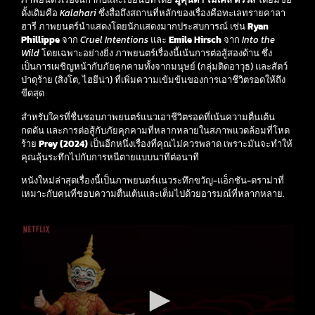
ดั้งเดิมคือ
Kalahari
ซึ่งสื่อถึงสถานที่หลักของเรื่องคือทะเลทรายคาลา
ฮารี ภาพยนตร์นำแสดงโดยนักแสดงมากประสบการณ์ เช่น
Ryan
Phillippe
จาก
Cruel Intentions
และ
Emile Hirsch
จาก
Into the
Wild
โดยเฉพาะอย่างยิ่ง ภาพยนตร์เรื่องนี้เน้นการต่อสู้สองด้าน ซึ่ง
เป็นการเผชิญหน้ากับภัยคุกคามทั้งจากมนุษย์ (กลุ่มติดอาวุธ) และสัตว์
ป่าดุร้าย (สิงโต, ไฮยีน่า) ที่เพิ่มความเข้มข้นของการเอาชีวิตรอดให้ถึง
ขีดสุด
สำหรับใครที่ชื่นชอบภาพยนตร์แนวเอาชีวิตรอดที่เน้นความตื่นเต้น
กดดัน และการต่อสู้กับภัยคุกคามที่หลากหลายในสภาพแวดล้อมที่โหด
ร้าย
Prey (2024)
เป็นอีกหนึ่งเรื่องที่คุณไม่ควรพลาด เพราะมันจะทำให้
คุณลุ้นระทึกไปกับการหนีตายแบบนาทีต่อนาที
หนังใหม่ล่าสุดเรื่องนี้เป็นภาพยนตร์แนวระทึกขวัญ-แอ็กชัน-ดราม่าที่
เหมาะกับคนที่ชอบความตื่นเต้นและเต็มไปด้วยอารมณ์ที่หลากหลาย.