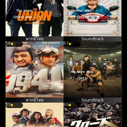
The Union
Thelma เธลม่า
(2024) เดอะ ยู
(2024)
เนี่ยน
พากย์ไทย
Soundtrack
5.8
6.7
1941 (1941) ยุ่น
No More Bets
แย็บแยงกี้
(2023)
พากย์ไทย
Soundtrack
5.7
6.5