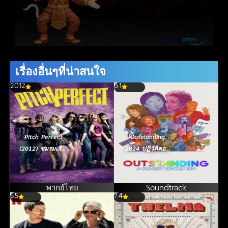
เรื่องอื่นๆที่น่าสนใจ
2012
6.1
Pitch Perfect
Outstanding
(2012) ชมรมเสียง
2024 ปฏิวัติคอม
ใส ถือไมค์ตามฝัน
เมดี้
พากย์ไทย
Soundtrack
5.5
7.4