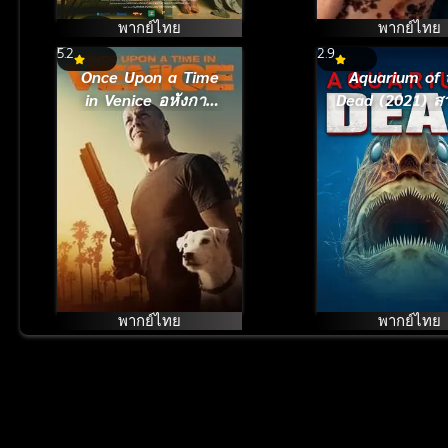
พากย์ไทย
พากย์ไทย
5.2
2.9
Once Upon a Time
Aquarium of 
in Venice อหังการ
Dead (2021) ส
ตามล่ากลางกรุงเวนิส
ซอมบี้
(2017)
พากย์ไทย
พากย์ไทย