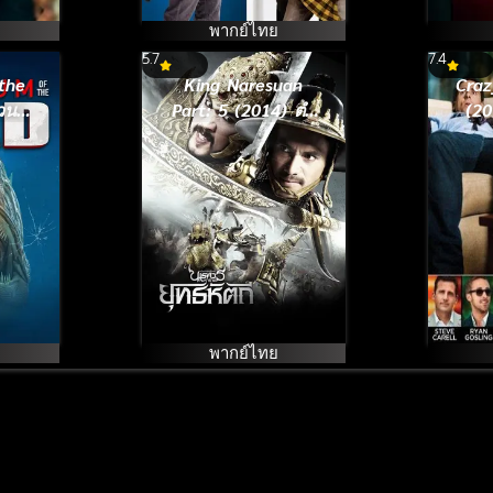
พากย์ไทย
5.7
7.4
the
King Naresuan
Craz
วนน้ำ
Part: 5 (2014) ตํา
(20
นานสมเด็จพระ
เพร
นเรศวรมหาราช
ยุทธหัตถี
พากย์ไทย