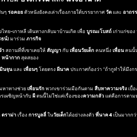
แฟนๆ
รอคอย
ตัวหนังยังคงเล่าเรื่องภายใต้บรรยากาศ
วัด
และ
อาถรร
่งไทย-เกาหลี เดินทางกลับมาบ้านเกิด เพื่อ
บูรณะโบสถ์
เก่าแก่ของ
รธน์
) มาร่วม
ภารกิจ
จำ
สถานที่ที่เขาเคยให้
สัญญา
กับ
เพื่อนวัยเด็ก
คนหนึ่ง
เพื่อน
คนนั้
ม
หน้ากาก
สุดสยอง
มินจุน
และ
เพื่อนๆ
โดยตรง
ผีนาค
ประกาศก้องว่า “ถ้ากูทำให้มึงก
มหาทางช่วย
เพื่อนรัก
พวกเขาร่วมมือกันตาม
สืบหาความจริง
เบื้
ารเผชิญหน้ากับ
ผี
ตนนี้ไม่ใช่แค่เรื่องของ
ความกลัว
แต่คือการตา
น
ดราม่า
เรื่อง
การบูลลี่
ใน
วัยเด็ก
ได้อย่างลงตัว
พี่นาค 4
เป็นมากกว