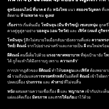
ดูหนังออนไลน์
พี่นาค 4
คือ
หนังไทย
แนว
สยองขวัญตลก
ที่
ติดตาม
ห้ามพลาด
ชม
ดูเลย
!
เรื่องราว
เริ่มต้นเมื่อ
โทมินจุน
(
มีน พีรวิชญ์
)
เซเลบหนุ่ม
ลูกครึ
ควงคู่หูคู่ฮาอย่าง
บอลลูน
(
เอม วิทวัส
) และ
เฟิร์ส
(
เจมส์ ภูริพร
โทมินจุน
รู้สึกไม่สบายใจเมื่อกลับมายังสถานที่แห่ง
ความทรง
วิทย์
)
ติณณ์
จากไปอย่างน่าเศร้าและกลายเป็น
ผี
ตนใหม่พร้อ
ผีติณณ์
ตนนี้เต็มไปด้วย
แรงอาฆาตพยาบาท
ที่พุ่งเป้ามายัง
โท
ได้ กูก็จะทำให้มึงกราบกู เพราะ
ความกลัว
”
การปรากฏตัวของ
ผีติณณ์
ทำให้
บอลลูน
และ
เฟิร์ส
ต้องพยายา
ณ์
รวมถึงปมแห่ง
การทรยศหักหลัง
ในอดีตที่
ติณณ์
เข้าใจผิดก
ปลดเปลื้อง
บ่วงกรรม
และ
คำสาป
ที่ไม่จบสิ้น
หนัง
ผสมผสานความเชื่อเรื่อง
ผี
และ
พญานาค
เข้ากับประเด็
แฝงแง่คิดเรื่อง
มิตรภาพ
และ
การให้อภัย
เอาไว้ด้วย