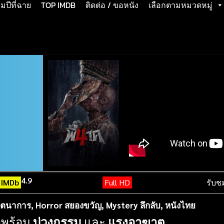
ปีที่ฉาย
TOP IMDB
ติดต่อ / ขอหนัง
เลือกตามหมวดหมู่
4.9
IMDb
Full HD
รับช
นตนาการ
,
Horror สยองขวัญ
,
Mystery ลึกลับ
,
หนังไทย
าพร้อม
บ่วงกรรม
และ
แรงอาฆาต