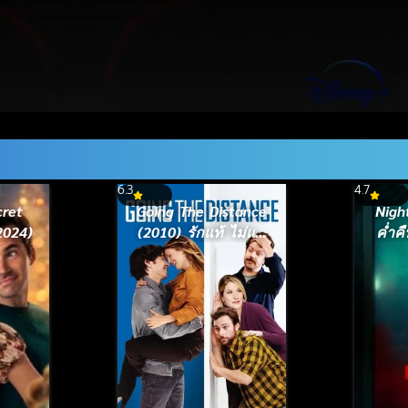
6.3
4.7
cret
Going The Distance
Nigh
2024)
(2010) รักแท้ ไม่แพ้
ค่ำค
ระยะทาง