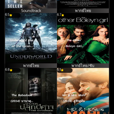
Soundtrack
พากย์ไทย
6.5
6.7
Underworld Rise
The Other
of the Lycans
Boleyn Girl
(2009) สงคราม
(2008) บัลลังก์รัก
โค่นพันธุ์อสูร 3
ฉาวโลก
ปลดแอกจอมทัพ
พากย์ไทย
พากย์ไทย/ซับ
6.8
อสูร
6.1
The Babadook
Mr. & Mrs. Mahi
(2014) บาบาดุค
(2024) คู่รักคู่ฝัน
ปลุกปีศาจ