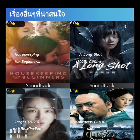
เรื่องอื่นๆที่น่าสนใจ
6.9
6.0
Housekeeping
A Long Shot
for Beginners
(2025) กับดักหลบ
(2023)
หนี
Soundtrack
Soundtrack
6.5
6.1
Target (2023)
Confucius (2010)
ทาร์เก็ต เป้าเชือด
ขงจื้อ