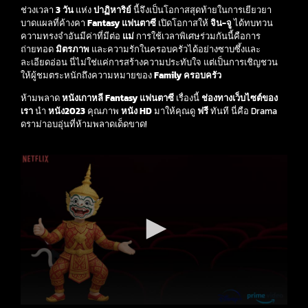
ช่วงเวลา
3 วัน
แห่ง
ปาฏิหาริย์
นี้จึงเป็นโอกาสสุดท้ายในการเยียวยา
บาดแผลที่ค้างคา
Fantasy แฟนตาซี
เปิดโอกาสให้
จิน-จู
ได้ทบทวน
ความทรงจำอันมีค่าที่มีต่อ
แม่
การใช้เวลาพิเศษร่วมกันนี้คือการ
ถ่ายทอด
มิตรภาพ
และความรักในครอบครัวได้อย่างซาบซึ้งและ
ละเอียดอ่อน นี่ไม่ใช่แค่การสร้างความประทับใจ แต่เป็นการเชิญชวน
ให้ผู้ชมตระหนักถึงความหมายของ
Family ครอบครัว
ห้ามพลาด
หนังเกาหลี
Fantasy แฟนตาซี
เรื่องนี้
ช่องทางเว็บไซต์ของ
เรา
นำ
หนัง2023
คุณภาพ
หนัง HD
มาให้คุณดู
ฟรี
ทันที นี่คือ Drama
ดราม่าอบอุ่นที่ห้ามพลาดเด็ดขาด!