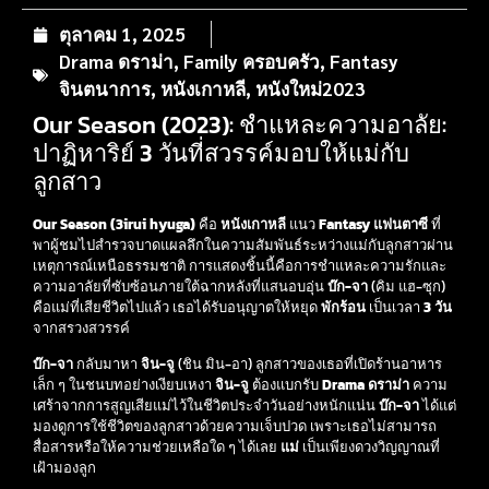
ตุลาคม 1, 2025
Drama ดราม่า
,
Family ครอบครัว
,
Fantasy
จินตนาการ
,
หนังเกาหลี
,
หนังใหม่2023
Our Season (2023): ชำแหละความอาลัย:
ปาฏิหาริย์ 3 วันที่สวรรค์มอบให้แม่กับ
ลูกสาว
Our Season (3irui hyuga)
คือ
หนังเกาหลี
แนว
Fantasy แฟนตาซี
ที่
พาผู้ชมไปสำรวจบาดแผลลึกในความสัมพันธ์ระหว่างแม่กับลูกสาวผ่าน
เหตุการณ์เหนือธรรมชาติ การแสดงชิ้นนี้คือการชำแหละความรักและ
ความอาลัยที่ซับซ้อนภายใต้ฉากหลังที่แสนอบอุ่น
บ๊ก-จา
(คิม แฮ-ซุก)
คือแม่ที่เสียชีวิตไปแล้ว เธอได้รับอนุญาตให้หยุด
พักร้อน
เป็นเวลา
3 วัน
จากสรวงสวรรค์
บ๊ก-จา
กลับมาหา
จิน-จู
(ชิน มิน-อา) ลูกสาวของเธอที่เปิดร้านอาหาร
เล็ก ๆ ในชนบทอย่างเงียบเหงา
จิน-จู
ต้องแบกรับ
Drama ดราม่า
ความ
เศร้าจากการสูญเสียแม่ไว้ในชีวิตประจำวันอย่างหนักแน่น
บ๊ก-จา
ได้แต่
มองดูการใช้ชีวิตของลูกสาวด้วยความเจ็บปวด เพราะเธอไม่สามารถ
สื่อสารหรือให้ความช่วยเหลือใด ๆ ได้เลย
แม่
เป็นเพียงดวงวิญญาณที่
เฝ้ามองลูก