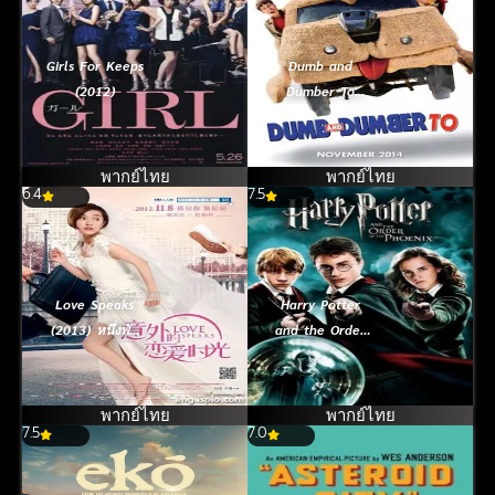
Girls For Keeps
Dumb and
(2012)
Dumber To
(2014) ใครว่าเรา
แกล้งโง่วะ
พากย์ไทย
พากย์ไทย
6.4
7.5
Love Speaks
Harry Potter
(2013) หนึ่งพัน
and the Order
ไมล์เซอร์ไพรส์รัก
of the Phoenix
(2007) แฮร์รี่
พอตเตอร์กับภาคี
พากย์ไทย
พากย์ไทย
7.5
7.0
นกฟีนิกซ์