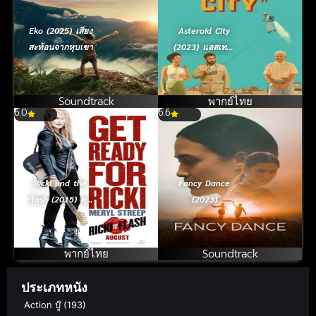
Eko (2025) เสียง
Asteroid City
สะท้อนจากหุบเขา
(2023) แอสเทอร
อยด์ ซิตี้
Soundtrack
พากย์ไทย
6.0
6.6
Ricki and the
Fancy Dance
Flash (2015) คุณ
(2023)
แม่ขาร็อค
พากย์ไทย
Soundtrack
ประเภทหนัง
Action บู๊
(193)