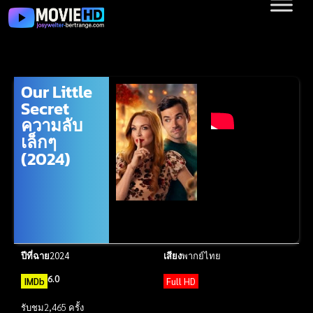
Our Little
Secret
ความลับ
เล็กๆ
(2024)
ปีที่ฉาย
2024
เสียง
พากย์ไทย
6.0
IMDb
Full HD
รับชม
2,465 ครั้ง