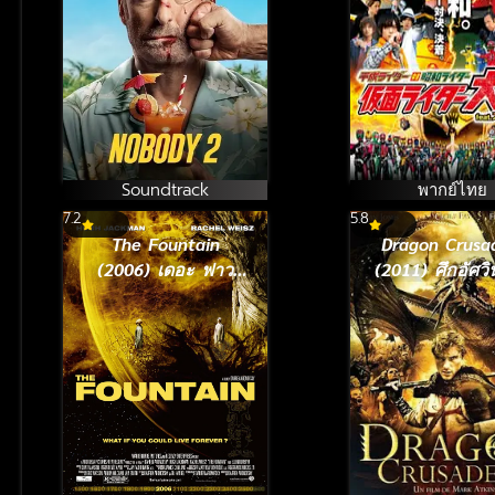
(2014) อภิมห
มาสค์ไรเดอ
Soundtrack
พากย์ไทย
7.2
5.8
The Fountain
Dragon Crusa
(2006) เดอะ ฟาว
(2011) ศึกอัศวิ
เทน อมตะรักชั่วนิรัน
คำสาปมังก
ดร์