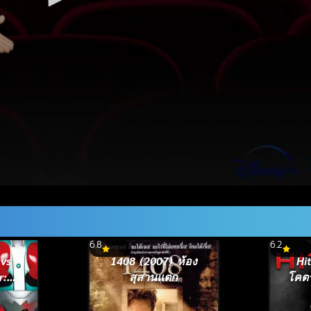
6.8
6.2
 vs
1408 (2007) ห้อง
Hi
r:
สุสานแตก
โคต
aisen
ntai