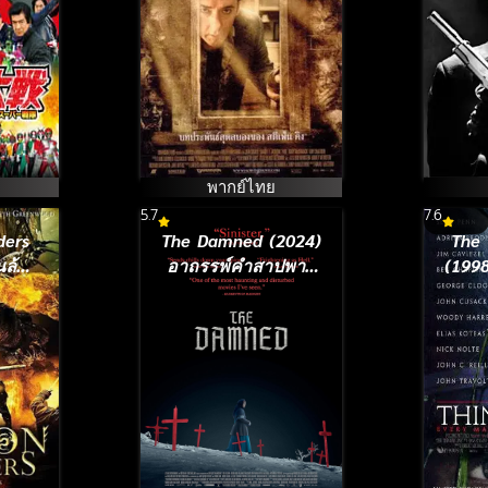
าศึก
ร์
พากย์ไทย
5.7
7.6
ders
The Damned (2024)
The 
นล้าง
อาถรรพ์คำสาปพายุ
(1998
ร
หิมะ