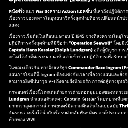
หนังฝรั่ง
แนว
War สงคราม Action แอคชั่น
ที่เล่าถึงปฏิบัต
เรื่องราวของทหารในยุทธนาวีครั้งสุดท้ายที่อาจเปลี่ยนหน้าป
แสดง
เรื่องราวเริ่มต้นในเดือนเมษายน ปี 1945 ช่วงที่สงครามในยุโรปก
ปฏิบัติการครั้งสุดท้ายที่มีชื่อว่า
“Operation Seawolf”
โดยมีเป
Captain Hans Kessler (Dolph Lundgren)
อดีตผู้บัญชาการเร
จะไม่ได้ภักดีต่อระบอบนาซี แต่ก็เข้าร่วมปฏิบัติการเพื่อรักษ
ในขณะเดียวกัน ทางฝั่งสหรัฐฯ
Commander Race Ingram (Fra
แผนการโจมตีนี้ Ingram ต้องแข่งกับเวลาเพื่อวางแผนและสั่
สามารถยิงขีปนาวุธ V-1 ถึงชายฝั่งนิวยอร์ก การต่อสู้ทางยุทธวิธี
ภาพยนตร์เรื่องนี้โดดเด่นด้วยการถ่ายทอดมุมมองของทหารเยอรม
Lundgren
นำเสนอตัวละคร Captain Kessler ในบทบาทที่แตกต
มากกว่าอุดมการณ์ ภาพยนตร์มีความตื่นเต้นในแบบฉบับ
Thri
กันระหว่างเรือใต้น้ำกับเรือรบฝ่ายสัมพันธมิตร องค์ประกอบ
ท้ายของ WWII