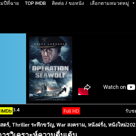
ปีที่ฉาย
TOP IMDB
ติดต่อ / ขอหนัง
เลือกตามหมวดหมู่
3.4
IMDb
Full HD
รับช
สตร์
,
Thriller ระทึกขวัญ
,
War สงคราม
,
หนังฝรั่ง
,
หนังใหม่20
การวิเคราะห์ความตื่นเต้น