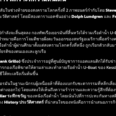
ิการลับในช่วงท้ายของสงครามโลกครั้งที่ 2 ภาพยนตร์กำกับโดย
Stev
ระวัติศาสตร์ โดยมีสองดาราแอคชั่นอย่าง
Dolph Lundgren
และ
F
ำลังจะสิ้นสุดลง กองทัพเรือเยอรมันที่สิ้นหวังได้รวมเรือดำน้ำ U-Boa
้าหมายคือการโจมตีชายฝั่งตะวันออกของสหรัฐอเมริกาเพื่อสร้างค
ือดำน้ำผู้ผ่านศึกมาตั้งแต่สงครามโลกครั้งที่หนึ่ง ถูกเรียกตัวกลับ
าเกียรติของตนเองและลูกเรือ
nk Grillo)
ซึ่งประจำการอยู่ที่ศูนย์บัญชาการแอตแลนติกได้รับข่า
งการกองเรือพิฆาตให้ตามล่าและทำลายเรือดำน้ำ U-Boat ของ Kessl
ใต้ทะเลจึงเริ่มต้นขึ้น
ันในฐานะนักรบผู้เหนื่อยล้าที่ต้องแบกรับชะตากรรมที่หลีกเลี่ยง
่างออกไป โดยแสดงให้เห็นถึงความร้าวรานและความรู้สึกที่ต้องทำ
ller ระทึกขวัญ
ของหนังเรือดำน้ำ โดยเน้นไปที่การปะทะกันทาง
ทาง
History ประวัติศาสตร์
ที่น่าสนใจของหนังคือการนำเสนอภารกิจจร