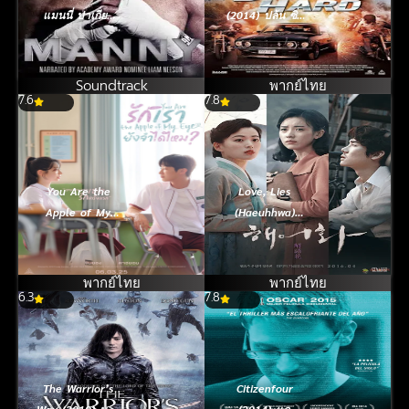
แมนนี่ ปาเกียว
(2014) ปล้น ซิ่ง
วีรบุรุษสังเวียนโลก
ชิ่ง หนี
(ซับไทย)
Soundtrack
พากย์ไทย
7.6
7.8
You Are the
Love, Lies
Apple of My
(Haeuhhwa)
Eye (2024) รัก
(2016)
เรา ยังจำได้ไหม
พากย์ไทย
พากย์ไทย
6.3
7.8
The Warrior’s
Citizenfour