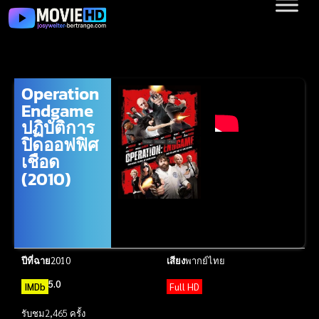
Operation
Endgame
ปฏิบัติการ
ปิดออฟฟิศ
เชือด
(2010)
ปีที่ฉาย
2010
เสียง
พากย์ไทย
5.0
IMDb
Full HD
รับชม
2,465 ครั้ง