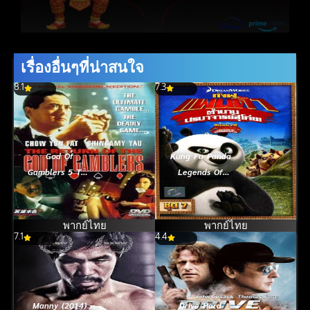
เรื่องอื่นๆที่น่าสนใจ
8.1
7.3
God Of
Kung Fu Panda
Gamblers 5 The
Legends Of
Early Stage
Awesomeness
(1997) คนตัดคน
Vol.7 กังฟูแพนด้า
5 ภาคพิเศษ
ตำนานปรมาจารย์
พากย์ไทย
พากย์ไทย
7.1
กำเนิดเกาจิ้ง
4.4
สุโค่ย! ชุด 7
Manny (2014)
Drive Hard