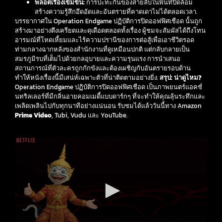
พล็อตเรื่องเข้มข้น:
การปะทะกันของสายลับในพื้นที่ปิดล้อม
สร้างความรู้สึกอึดอัดและอันตรายที่คาดเดาไม่ได้ตลอดเวลา.
บรรยากาศใน Operation Endgame ปฏิบัติการปิดออฟฟิศเชือด นั้นถูก
สร้างมาอย่างตึงเครียดและดุเดือดตลอดทั้งเรื่อง ผู้ชมจะสัมผัสได้ถึงโทน
อารมณ์ที่โหดเหี้ยมและไร้ความปรานีของการต่อสู้เพื่อเอาชีวิตรอด
ท่ามกลางฉากหลังของสำนักงานที่ดูเหมือนปกติ แต่กลับกลายเป็น
สมรภูมิรบที่เต็มไปด้วยกลอุบายและความรุนแรง การนำเสนอ
สถานการณ์ที่ตัวละครถูกกักขังและต้องเผชิญกับอันตรายรอบด้าน
ทำให้หนังเรื่องนี้มีเสน่ห์เฉพาะตัวที่น่าติดตามอย่างยิ่ง.
สรุป: น่าดูไหม?
Operation Endgame ปฏิบัติการปิดออฟฟิศเชือด เป็นภาพยนตร์แอคชั่
นทริลเลอร์ที่มีกลิ่นอายคอมเมดี้แบบดาร์กๆ ที่จะทำให้คุณลุ้นระทึกและ
เพลิดเพลินไปกับทุกนาทีอย่างแน่นอน รับชมได้แล้ววันนี้ทาง Amazon
Prime Video
, Tubi, Vudu และ YouTube.