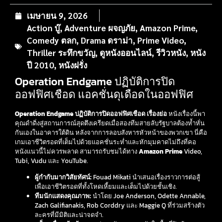
เมษายน 9, 2026
Action บู๊
,
Adventure ผจญภัย
,
Amazon Prime
,
Comedy ตลก
,
Drama ดราม่า
,
Prime Video
,
Thriller ระทึกขวัญ
,
ดูหนังออนไลน์
,
รีวิวหนัง
,
หนัง
ปี 2010
,
หนังฝรั่ง
Operation Endgame ปฏิบัติการปิด
ออฟฟิศเชือด แอคชั่นดุเดือดในออฟฟิศ
Operation Endgame ปฏิบัติการปิดออฟฟิศเชือด เรื่องย่อ
หนังเรื่องนี้พา
คุณดำดิ่งสู่สถานการณ์สุดตึงเครียดเมื่อสองทีมสายลับรัฐบาลต้องห้ำหั่น
กันเองในอาคารใต้ดิน หลังจากการลอบสังหารหัวหน้าของพวกเขา นี่คือ
เกมเอาชีวิตรอดที่เต็มไปด้วยแอคชั่นระห่ำและหักมุมคาดไม่ถึงที่คอ
หนังแนวนี้ไม่ควรพลาด สามารถรับชมได้ทาง
Amazon Prime
Video,
Tubi, Vudu และ YouTube.
ผู้กำกับมากวิสัยทัศน์:
Fouad Mikati นำเสนอเรื่องราวการต่อสู้
เพื่อเอาชีวิตรอดที่ทั้งโหดเหี้ยมและเต็มไปด้วยชั้นเชิง.
ทีมนักแสดงคุณภาพ:
นำโดย Joe Anderson, Odette Annable,
Zach Galifianakis, Rob Corddry และ Maggie Q ที่ร่วมสร้างตัว
ละครที่มีมิติและน่าจดจำ.