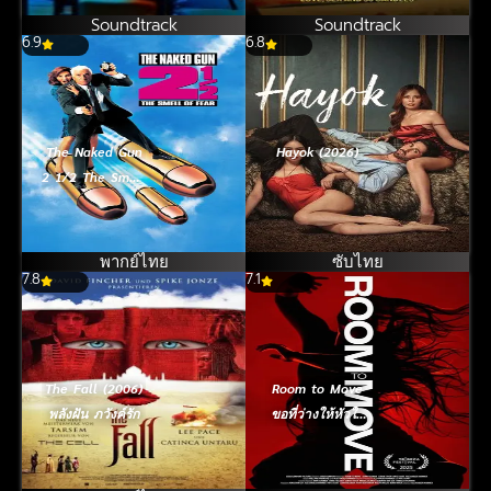
Soundtrack
Soundtrack
6.9
6.8
The Naked Gun
Hayok (2026)
2 1/2 The Smell
of Fear (1991)
ปืนเปลือย ภาค 2
พากย์ไทย
ซับไทย
7.8
7.1
The Fall (2006)
Room to Move
พลังฝัน ภวังค์รัก
ขอที่ว่างให้หัวใจ
ได้เคลื่อนไหว
(2025)