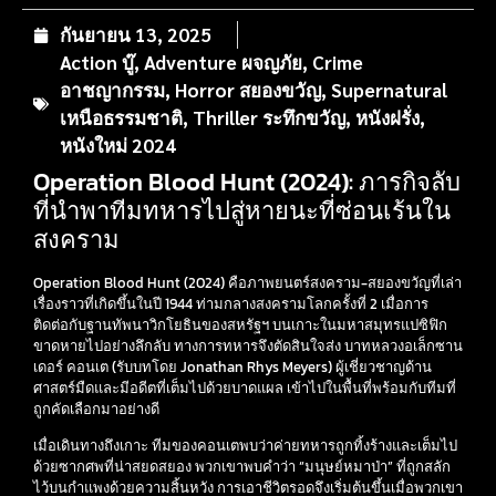
กันยายน 13, 2025
Action บู๊
,
Adventure ผจญภัย
,
Crime
อาชญากรรม
,
Horror สยองขวัญ
,
Supernatural
เหนือธรรมชาติ
,
Thriller ระทึกขวัญ
,
หนังฝรั่ง
,
หนังใหม่ 2024
Operation Blood Hunt (2024): ภารกิจลับ
ที่นำพาทีมทหารไปสู่หายนะที่ซ่อนเร้นใน
สงคราม
Operation Blood Hunt (2024) คือภาพยนตร์สงคราม-สยองขวัญที่เล่า
เรื่องราวที่เกิดขึ้นในปี 1944 ท่ามกลางสงครามโลกครั้งที่ 2 เมื่อการ
ติดต่อกับฐานทัพนาวิกโยธินของสหรัฐฯ บนเกาะในมหาสมุทรแปซิฟิก
ขาดหายไปอย่างลึกลับ ทางการทหารจึงตัดสินใจส่ง บาทหลวงอเล็กซาน
เดอร์ คอนเต (รับบทโดย Jonathan Rhys Meyers) ผู้เชี่ยวชาญด้าน
ศาสตร์มืดและมีอดีตที่เต็มไปด้วยบาดแผล เข้าไปในพื้นที่พร้อมกับทีมที่
ถูกคัดเลือกมาอย่างดี
เมื่อเดินทางถึงเกาะ ทีมของคอนเตพบว่าค่ายทหารถูกทิ้งร้างและเต็มไป
ด้วยซากศพที่น่าสยดสยอง พวกเขาพบคำว่า “มนุษย์หมาป่า” ที่ถูกสลัก
ไว้บนกำแพงด้วยความสิ้นหวัง การเอาชีวิตรอดจึงเริ่มต้นขึ้นเมื่อพวกเขา