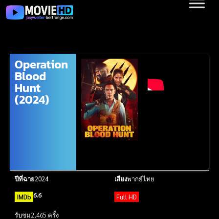
Operation
Blood
Hunt
(2024)
ปีที่ฉาย
2024
เสียง
พากย์ไทย
6.6
IMDb
Full HD
รับชม
2,465 ครั้ง