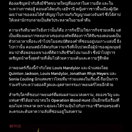
ต้องเผชิญหน้ากับสิ่งมีชีวิตขนาดใหญ่ที่ออกล่าในความมืด และใน
ระหว่างการต่อสู้ คอนเตได้พบกับ เฮอิรานี หญิงสาวชาวพื้นเมืองผู้เปิด
เผยว่าเผ่าของเธอได้ทำสัญญาโบราณกับวิญญาณดวงจันทร์ ซึ่งได้สาป
ให้เหล่านักรบกลายเป็นสัตว์ประหลาดในยามค่ำคืน
ความจริงที่น่าตกใจยิ่งกว่านั้นก็คือ ภารกิจนี้ไม่ใช่ภารกิจช่วยเหลือ แต่
เป็นเพียงแผนการหลอกลวงของกองทัพที่ต้องการให้ทีมของคอนเตเป็น
ตัวถ่วงเวลาเพื่อจะเข้าไปขโมยสมบัติทองคำที่ซ่อนอยู่บนเกาะแห่งนี้ ยิ่ง
ไปกว่านั้น คอนเตยังได้พบกับความจริงที่เจ็บปวดเมื่อผู้นำของฝูงมนุษย์
หมาป่าคือพ่อของเขาเองที่คิดว่าเสียชีวิตไปนานแล้ว ซึ่งนำไปสู่การ
เผชิญหน้าครั้งสุดท้ายที่เต็มไปด้วยความแค้นและความรู้สึกผิด
ภาพยนตร์เรื่องนี้กำกับโดย Louis Mandylor และนำแสดงโดย
Quinton Jackson, Louis Mandylor, Jonathan Rhys Meyers และ
Sonia Couling นักแสดงชาวไทยที่มาร่วมแสดงในเรื่องนี้ ถือเป็นการ
ร่วมสร้างระหว่างฮอลลีวูดและอุตสาหกรรมภาพยนตร์ไทยอีกด้วย
สำหรับใครที่ชอบภาพยนตร์ที่ผสมผสานแนวสงคราม, สยองขวัญ และ
แฟนตาซีได้อย่างน่าสนใจ Operation Blood Hunt เป็นอีกหนึ่งเรื่องที่
คุณไม่ควรพลาด เพราะคุณจะได้ร่วมลุ้นไปกับการเอาชีวิตรอดของตัว
ละครและค้นหาความลับที่ซ่อนอยู่ในสงคราม