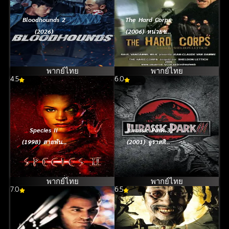
Bloodhounds 2
The Hard Corps
(2026)
(2006) หน่วยชน
นรกเฉพาะกิจ
พากย์ไทย
พากย์ไทย
4.5
6.0
Species II
Jurassic Park 3
(1998) สายพันธุ์
(2001) จูราสสิค
มฤตยู…แพร่พันธุ์
ปาร์ค 3
นรก
ไดโนเสาร์พันธุ์ดุ
พากย์ไทย
พากย์ไทย
7.0
6.5