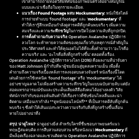
เขาสามารถถ่ายทอดวิสัยทัศน์ของภาพยนตร์ได้อย่างสมบูรณ์
แบบและน่าเชื่อถือในทุกรายละเอียด.
แนวเรื่อง Found Footage ผสม Mockumentary:
หนังใช้สไตล์
การถ่ายทำแบบ ‘found footage’ และ ‘
mockumentary
‘ ที่
ทำให้เรารู้สึกเหมือนกำลังดูสารคดีที่ถูกค้นพบจริง ๆ เพิ่มความ
สมจริงและความ
ระทึกขวัญ
ในการเปิดโปงความลับที่ถูกปกปิด.
การตั้งคำถามกับความจริง:
Operation Avalanche ปฏิบัติการ
ลวงโลก จะท้าทายความคิดของคุณเกี่ยวกับเหตุการณ์สำคัญใน
ประวัติศาสตร์ และทำให้คุณอดไม่ได้ที่จะตั้งคำถามว่า ‘อะไรคือ
ความจริง’ และ ‘อะไรคือสิ่งที่ถูกสร้างขึ้น’ ตลอดทั้งเรื่อง.
Operation Avalanche ปฏิบัติการลวงโลก (2016) คือผลงานที่น่าจับตา
ของ Matt Johnson ผู้กำกับที่พาผู้ชมย้อนสู่ยุคสงครามเย็น เพื่อตั้ง
คำถามถึงความจริงเบื้องหลังการลงจอดบนดวงจันทร์ หนังเรื่องนี้โดด
เด่นด้วยการใช้เทคนิค ‘found footage’ หรือ ‘mockumentary’ ได้
อย่างชาญฉลาด ไม่เพียงสร้างความระทึกขวัญในแบบฉบับสายลับ แต่ยัง
สอดแทรกอารมณ์ขันและประเด็นเสียดสีสื่อสังคมได้อย่างลงตัว วิสัย
ทัศน์การกำกับของจอห์นสันทำให้เรื่องราวที่ซับซ้อนไหลลื่นและน่า
ติดตาม เสมือนเรากำลัง **ดูหนังออนไลน์ฟรี** ที่เป็นสารคดีลับที่ถูกค้น
พบจริง ๆ ซึ่งทำให้เส้นแบ่งระหว่างความจริงกับสิ่งที่ถูกสร้างขึ้นเลือน
หายไปอย่างน่าทึ่ง
สรุป: น่าดูไหม?
น่าดูอย่างยิ่ง! สำหรับใครที่ชื่นชอบภาพยนตร์แนว
ทฤษฎีสมคบคิด การสืบสวนสอบสวน หรือหนังแนว
Mockumentary
ที่
มีพล็อตเรื่องฉลาดและชวนติดตาม Operation Avalanche ปฏิบัติการ