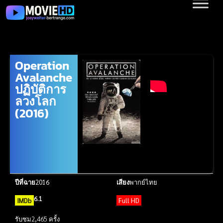
Operation
Avalanche
ปฏิบัติการ
ลวงโลก
(2016)
ปีที่ฉาย
2016
เสียง
พากย์ไทย
6.1
IMDb
Full HD
รับชม
2,465 ครั้ง