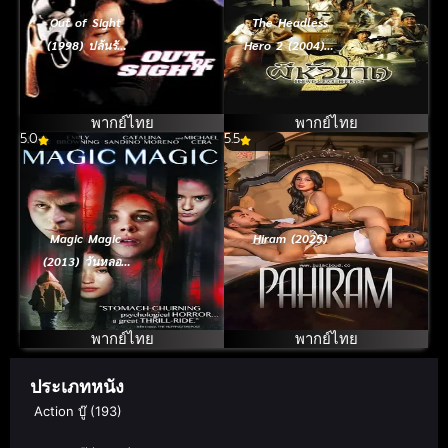
Out of Sight
The Headless
(1998) ปล้นรัก
Hero 2 (2004) ผี
หักด่านเอฟบีไอ
หัวขาด ภาค 2
พากย์ไทย
พากย์ไทย
5.0
5.5
Magic Magic
Hiram (2025)
(2013) วันหลอก
คืนหลอน
พากย์ไทย
พากย์ไทย
ประเภทหนัง
Action บู๊
(193)