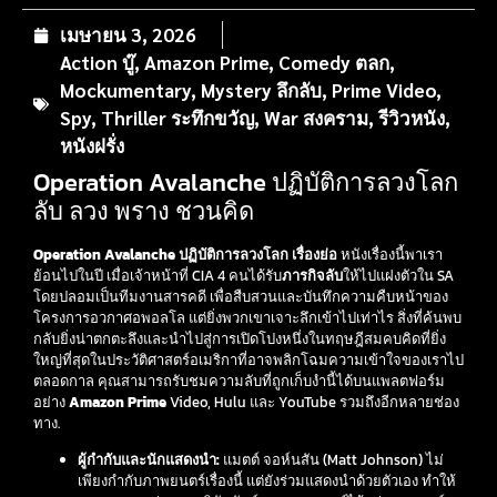
เมษายน 3, 2026
Action บู๊
,
Amazon Prime
,
Comedy ตลก
,
Mockumentary
,
Mystery ลึกลับ
,
Prime Video
,
Spy
,
Thriller ระทึกขวัญ
,
War สงคราม
,
รีวิวหนัง
,
หนังฝรั่ง
Operation Avalanche ปฏิบัติการลวงโลก
ลับ ลวง พราง ชวนคิด
Operation Avalanche ปฏิบัติการลวงโลก เรื่องย่อ
หนังเรื่องนี้พาเรา
ย้อนไปในปี เมื่อเจ้าหน้าที่ CIA 4 คนได้รับ
ภารกิจลับ
ให้ไปแฝงตัวใน SA
โดยปลอมเป็นทีมงานสารคดี เพื่อสืบสวนและบันทึกความคืบหน้าของ
โครงการอวกาศอพอลโล แต่ยิ่งพวกเขาเจาะลึกเข้าไปเท่าไร สิ่งที่ค้นพบ
กลับยิ่งน่าตกตะลึงและนำไปสู่การเปิดโปงหนึ่งในทฤษฎีสมคบคิดที่ยิ่ง
ใหญ่ที่สุดในประวัติศาสตร์อเมริกาที่อาจพลิกโฉมความเข้าใจของเราไป
ตลอดกาล คุณสามารถรับชมความลับที่ถูกเก็บงำนี้ได้บนแพลตฟอร์ม
อย่าง
Amazon Prime
Video, Hulu และ YouTube รวมถึงอีกหลายช่อง
ทาง.
ผู้กำกับและนักแสดงนำ:
แมตต์ จอห์นสัน (Matt Johnson) ไม่
เพียงกำกับภาพยนตร์เรื่องนี้ แต่ยังร่วมแสดงนำด้วยตัวเอง ทำให้