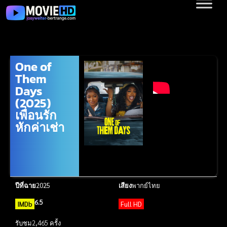
One of
Them
Days
(2025)
เพื่อนรัก
หักค่าเช่า
ปีที่ฉาย
2025
เสียง
พากย์ไทย
6.5
IMDb
Full HD
รับชม
2,465 ครั้ง