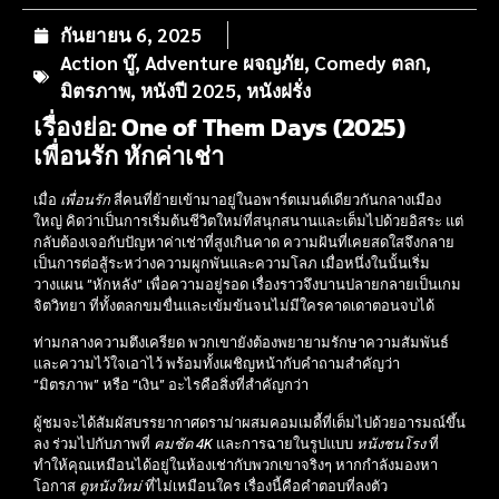
กันยายน 6, 2025
Action บู๊
,
Adventure ผจญภัย
,
Comedy ตลก
,
มิตรภาพ
,
หนังปี 2025
,
หนังฝรั่ง
เรื่องย่อ: One of Them Days (2025)
เพื่อนรัก หักค่าเช่า
เมื่อ
เพื่อนรัก
สี่คนที่ย้ายเข้ามาอยู่ในอพาร์ตเมนต์เดียวกันกลางเมือง
ใหญ่ คิดว่าเป็นการเริ่มต้นชีวิตใหม่ที่สนุกสนานและเต็มไปด้วยอิสระ แต่
กลับต้องเจอกับปัญหาค่าเช่าที่สูงเกินคาด ความฝันที่เคยสดใสจึงกลาย
เป็นการต่อสู้ระหว่างความผูกพันและความโลภ เมื่อหนึ่งในนั้นเริ่ม
วางแผน “หักหลัง” เพื่อความอยู่รอด เรื่องราวจึงบานปลายกลายเป็นเกม
จิตวิทยา ที่ทั้งตลกขมขื่นและเข้มข้นจนไม่มีใครคาดเดาตอนจบได้
ท่ามกลางความตึงเครียด พวกเขายังต้องพยายามรักษาความสัมพันธ์
และความไว้ใจเอาไว้ พร้อมทั้งเผชิญหน้ากับคำถามสำคัญว่า
“มิตรภาพ” หรือ “เงิน” อะไรคือสิ่งที่สำคัญกว่า
ผู้ชมจะได้สัมผัสบรรยากาศดราม่าผสมคอมเมดี้ที่เต็มไปด้วยอารมณ์ขึ้น
ลง ร่วมไปกับภาพที่
คมชัด 4K
และการฉายในรูปแบบ
หนังชนโรง
ที่
ทำให้คุณเหมือนได้อยู่ในห้องเช่ากับพวกเขาจริงๆ หากกำลังมองหา
โอกาส
ดูหนังใหม่
ที่ไม่เหมือนใคร เรื่องนี้คือคำตอบที่ลงตัว