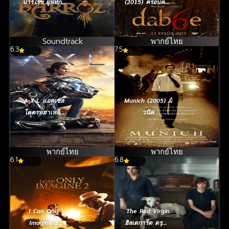
บาร์โรซ ผู้พิทักษ์
(2015) ครอบครัว
ขุมทรัพย์
หลอนกระตุกขวัญ
[ซับไทย]
Soundtrack
พากย์ไทย
6.3
7.5
A-X-L แอคเซล
Munich (2005) มิ
โคตรหมาเหล็ก
วนิค
(2018)
พากย์ไทย
พากย์ไทย
6.1
6.8
I Can Only
The Red Virgin
Imagine 2
ฮิลเดการ์ต ดรุณีสี