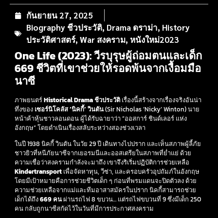
กันยายน 27, 2025
Biography ชีวประวัติ
,
Drama ดราม่า
,
History
ประวัติศาสตร์
,
War สงคราม
,
หนังใหม่2023
One Life (2023): วีรบุรุษผู้ถ่อมตนและเด็ก
669 ชีวิตที่เขาช่วยให้รอดพ้นจากเงื้อมมือ
นาซี
ภาพยนตร์
Historical Drama ชีวประวัติ
เรื่องนี้สร้างจากเรื่องจริงอันน่า
ทึ่งของ
เซอร์นิโคลัส ‘นิคกี้’ วินตัน
(Sir Nicholas ‘Nicky’ Winton) นาย
หน้าค้าหุ้นชาวลอนดอน ผู้ได้รับฉายาว่า “ออสการ์ ชินด์เลอร์ แห่ง
อังกฤษ” โดยดำเนินเรื่องสลับระหว่างสองช่วงเวลา
ในปี 1938 นิคกี้ วินตัน ในวัย 29 ปี เดินทางไปปราก และเห็นสภาพผู้ลี้ภัย
ชาวยิวที่หนีภัยนาซีจากเยอรมนีและออสเตรียในสภาพที่ย่ำแย่ ด้วย
ความเชื่อว่าสงครามกำลังจะมาถึง เขาจึงริเริ่มปฏิบัติการช่วยเหลือ
Kindertransport
เพื่อจัดหาทุน, วีซ่า, และครอบครัวอุปถัมภ์ในอังกฤษ
โดยมีเป้าหมายคือการช่วยชีวิตเด็ก ๆ ก่อนที่พรมแดนจะปิดตัวลง ด้วย
ความช่วยเหลือจากแม่และทีมอาสาสมัครในปราก นิคกี้สามารถช่วย
เด็กได้ถึง
669 คน
ผ่านรถไฟ 8 ขบวน… แต่รถไฟขบวนที่ 9 ซึ่งมีเด็ก 250
คน กลับถูกนาซีสกัดไว้ในวันที่มีการประกาศสงคราม