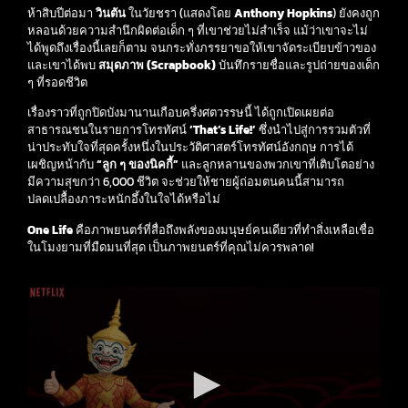
ห้าสิบปีต่อมา
วินตัน
ในวัยชรา (แสดงโดย
Anthony Hopkins
) ยังคงถูก
หลอนด้วยความสำนึกผิดต่อเด็ก ๆ ที่เขาช่วยไม่สำเร็จ แม้ว่าเขาจะไม่
ได้พูดถึงเรื่องนี้เลยก็ตาม จนกระทั่งภรรยาขอให้เขาจัดระเบียบข้าวของ
และเขาได้พบ
สมุดภาพ (Scrapbook)
บันทึกรายชื่อและรูปถ่ายของเด็ก
ๆ ที่รอดชีวิต
เรื่องราวที่ถูกปิดบังมานานเกือบครึ่งศตวรรษนี้ ได้ถูกเปิดเผยต่อ
สาธารณชนในรายการโทรทัศน์
‘That’s Life!’
ซึ่งนำไปสู่การรวมตัวที่
น่าประทับใจที่สุดครั้งหนึ่งในประวัติศาสตร์โทรทัศน์อังกฤษ การได้
เผชิญหน้ากับ
“ลูก ๆ ของนิคกี้”
และลูกหลานของพวกเขาที่เติบโตอย่าง
มีความสุขกว่า 6,000 ชีวิต จะช่วยให้ชายผู้ถ่อมตนคนนี้สามารถ
ปลดเปลื้องภาระหนักอึ้งในใจได้หรือไม่
One Life
คือภาพยนตร์ที่สื่อถึงพลังของมนุษย์คนเดียวที่ทำสิ่งเหลือเชื่อ
ในโมงยามที่มืดมนที่สุด เป็นภาพยนตร์ที่คุณไม่ควรพลาด!