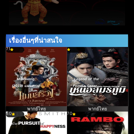
เรื่องอื่นๆที่น่าสนใจ
7.1
ManSuang
Legend of the
(2023) แมนสรวง
Female General
(2025) เหนือ
สมรภูมิ
พากย์ไทย
พากย์ไทย
8.0
7.0