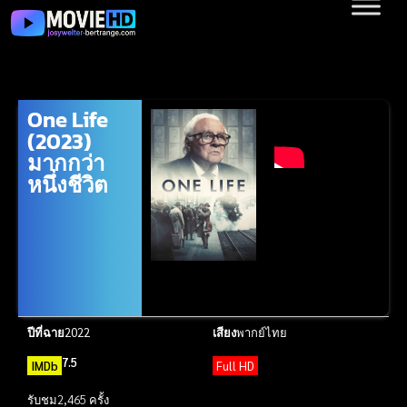
One Life
(2023)
มากกว่า
หนึ่งชีวิต
ปีที่ฉาย
2022
เสียง
พากย์ไทย
7.5
IMDb
Full HD
รับชม
2,465 ครั้ง