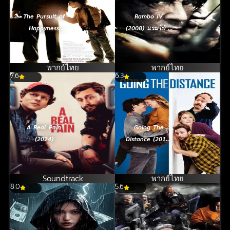
The Pursuit of
Rambo IV
Happyness
(2008) แรมโบ้ 4
(2006) ยิ้มไว้ก่อน
นักรบพันธุ์เดือด
พ่อสอนไว้
พากย์ไทย
พากย์ไทย
7.6
6.3
A Real Pain
Going The
(2024)
Distance (2010)
รักแท้ ไม่แพ้ระยะ
ทาง
Soundtrack
พากย์ไทย
8.0
5.6