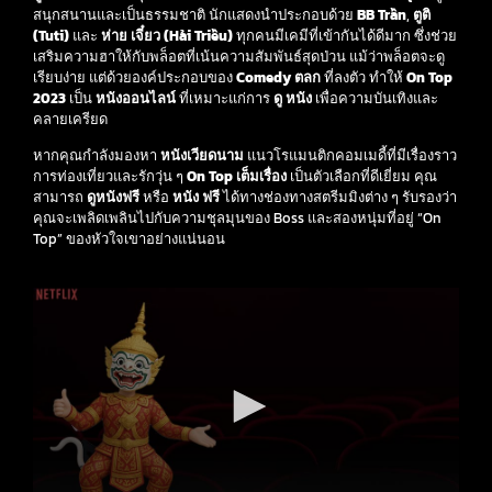
สนุกสนานและเป็นธรรมชาติ นักแสดงนำประกอบด้วย
BB Trần
,
ตูติ
(Tuti)
และ
ห่าย เจี๋ยว (Hải Triều)
ทุกคนมีเคมีที่เข้ากันได้ดีมาก ซึ่งช่วย
เสริมความฮาให้กับพล็อตที่เน้นความสัมพันธ์สุดป่วน แม้ว่าพล็อตจะดู
เรียบง่าย แต่ด้วยองค์ประกอบของ
Comedy ตลก
ที่ลงตัว ทำให้
On Top
2023
เป็น
หนังออนไลน์
ที่เหมาะแก่การ
ดู หนัง
เพื่อความบันเทิงและ
คลายเครียด
หากคุณกำลังมองหา
หนังเวียดนาม
แนวโรแมนติกคอมเมดี้ที่มีเรื่องราว
การท่องเที่ยวและรักวุ่น ๆ
On Top เต็มเรื่อง
เป็นตัวเลือกที่ดีเยี่ยม คุณ
สามารถ
ดูหนังฟรี
หรือ
หนัง ฟรี
ได้ทางช่องทางสตรีมมิงต่าง ๆ รับรองว่า
คุณจะเพลิดเพลินไปกับความชุลมุนของ Boss และสองหนุ่มที่อยู่ “On
Top” ของหัวใจเขาอย่างแน่นอน