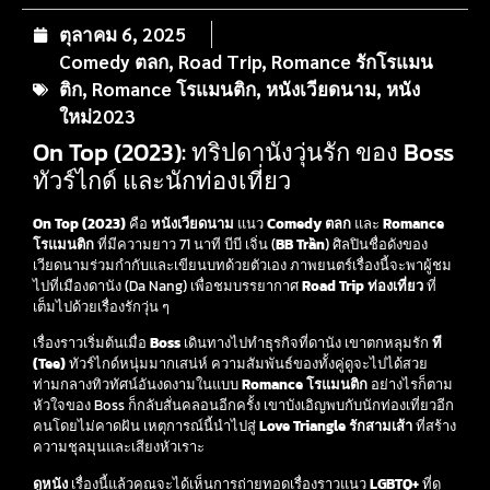
ตุลาคม 6, 2025
Comedy ตลก
,
Road Trip
,
Romance รักโรแมน
ติก
,
Romance โรแมนติก
,
หนังเวียดนาม
,
หนัง
ใหม่2023
On Top (2023): ทริปดานังวุ่นรัก ของ Boss
ทัวร์ไกด์ และนักท่องเที่ยว
On Top (2023)
คือ
หนังเวียดนาม
แนว
Comedy ตลก
และ
Romance
โรแมนติก
ที่มีความยาว 71 นาที บีบี เจิ่น (
BB Trần
) ศิลปินชื่อดังของ
เวียดนามร่วมกำกับและเขียนบทด้วยตัวเอง ภาพยนตร์เรื่องนี้จะพาผู้ชม
ไปที่เมืองดานัง (Da Nang) เพื่อชมบรรยากาศ
Road Trip ท่องเที่ยว
ที่
เต็มไปด้วยเรื่องรักวุ่น ๆ
เรื่องราวเริ่มต้นเมื่อ
Boss
เดินทางไปทำธุรกิจที่ดานัง เขาตกหลุมรัก
ที
(Tee)
ทัวร์ไกด์หนุ่มมากเสน่ห์ ความสัมพันธ์ของทั้งคู่ดูจะไปได้สวย
ท่ามกลางทิวทัศน์อันงดงามในแบบ
Romance โรแมนติก
อย่างไรก็ตาม
หัวใจของ Boss ก็กลับสั่นคลอนอีกครั้ง เขาบังเอิญพบกับนักท่องเที่ยวอีก
คนโดยไม่คาดฝัน เหตุการณ์นี้นำไปสู่
Love Triangle รักสามเส้า
ที่สร้าง
ความชุลมุนและเสียงหัวเราะ
ดูหนัง
เรื่องนี้แล้วคุณจะได้เห็นการถ่ายทอดเรื่องราวแนว
LGBTQ+
ที่ดู