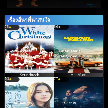
เรื่องอื่นๆที่น่าสนใจ
7.5
5.6
White Christmas
London Calling
(1954)
(2025) สายด่วน
ลอนดอน
Soundtrack
พากย์ไทย
6.3
7.7
The Water
All of Us