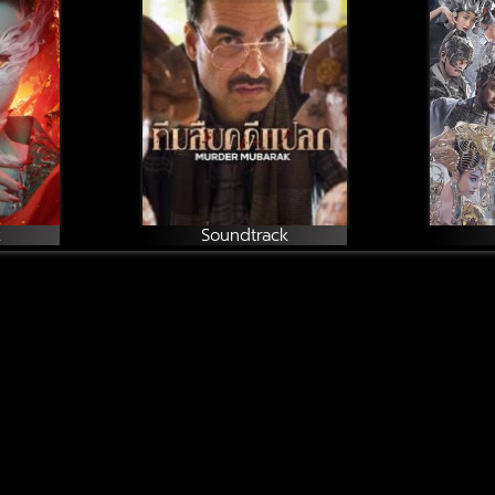
แปลก
k
Soundtrack