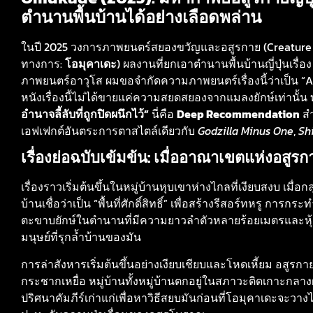
ตำนานพื้นบ้านได้อย่างเลือดพล่าน
ในปี 2025 วงการภาพยนตร์สยองขวัญและอสูรกาย (Creature Fe
ทางการ:
โอมุคาเดะ
) ผลงานที่ยกเอาตำนานพื้นบ้านญี่ปุ่นเร
ภาพยนตร์อาวุโส ผมขอจำกัดความภาพยนตร์เรื่องนี้ว่าเป็น “A 
หนังเรื่องนี้ไม่ได้ขายแค่ความสยดสยองจากแมลงยักษ์เท่านั้น
อำนาจลี้ลับที่ถูกปิดผนึกไว้”
นี่คือ
Deep Recommendation
สำ
เอฟเฟกต์อันตระการตาสไตล์เดียวกับ
Godzilla Minus One
,
Sh
เรื่องย่อฉบับเข้มข้น: เมื่ออาณาเขตแห่งอสูร
เรื่องราวเริ่มต้นขึ้นในหมู่บ้านหุบเขาห่างไกลที่เงียบสงบ เมื่อ
บ้านเชื่อว่าเป็น “พื้นที่ศักดิ์สิทธิ์” เพื่อสร้างรีสอร์ทหรู ก
ตะขาบยักษ์ในตำนานที่มีความยาวลำตัวหลายร้อยเมตรและหุ้ม
มนุษย์ที่รุกล้ำบ้านของมัน
การล่าสังหารเริ่มต้นขึ้นอย่างเงียบเชียบและโหดเหี้ยม อสูรก
กระชากเหยื่อ หมู่บ้านทั้งหมู่บ้านตกอยู่ในสภาวะติดเกาะกลางฝันร
ปริศนาคัมภีร์เก่าแก่เพื่อหาวิธีสยบมันก่อนที่โอมุคาเดะจะวา