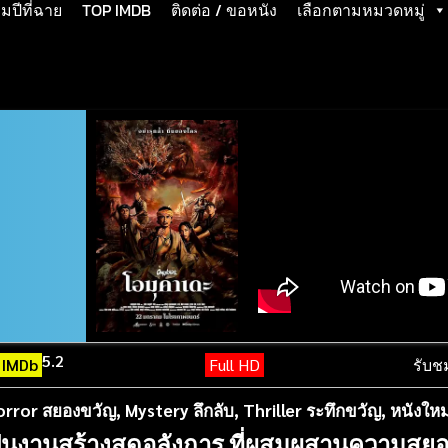
ปีที่ฉาย
TOP IMDB
ติดต่อ / ขอหนัง
เลือกตามหมวดหมู่
5.2
IMDb
Full HD
รับช
orror สยองขวัญ
,
Mystery ลึกลับ
,
Thriller ระทึกขวัญ
,
หนังใหม
่นงานสร้างสุดอลังการ ที่ผสมผสานความสยอ