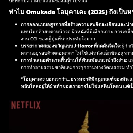
ปะทะกับความป่าเถื่อนของอสูรโบราณ
ทำไม Omukade โอมุคาเดะ (2025) ถึงเป็นหนัง
การออกแบบอสูรกายที่สร้างความสะอิดสะเอียนและน่าเก
แทบไม่กล้าสบตาหน้าจอ ผิวหนังที่มีเมือกเกาะ การเคลื่
งาน CGI ของญี่ปุ่นที่น่าประทับใจมาก
บรรยากาศสยองขวัญแบบ J-Horror ที่กดดันจิตใจ:
ผู้กำ
คลานอยู่รอบตัวตลอดเวลา ไม่ใช่แค่หนังแอ็กชันอสูรกาย
การนำเสนอตำนานพื้นบ้านให้ทันสมัยและเข้าถึงง่าย:
แม
การทำลายธรรมชาติและการรุกรานทางวัฒนธรรม ทำให้เน
“โอมุคาเดะ บอกเราว่า… ธรรมชาติมีกฎเกณฑ์ของมัน และ
หลับใหลอยู่ใต้ฝ่าเท้าของเราอาจไม่ใช่แค่ดินโคลน แต่เป็