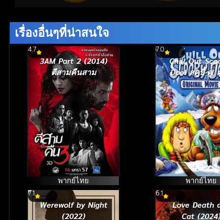
Volume
90%
เรื่องอื่นๆที่น่าสนใจ
4.7
7.0
3AM Part 2 (2014)
Chill Out Sco
ตีสามคืนสาม
Doo! สคูบี้-ดู! ผจญ
มนุษย์หิมะ (2
พากย์ไทย
พากย์ไทย
7.1
6.1
Werewolf by Night
Love Death 
(2022)
Cat (2024