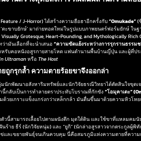
ature / J-Horror) ได้สร้างความฮือฮาอีกครั้งกับ
“Omukade”
(ช
ื่อง ‘ตะขาบยักษ์’ มาถ่ายทอดใหม่ในรูปแบบภาพยนตร์ฟอร์มยักษ์ ในฐ
Visually Grotesque, Heart-Pounding, and Mythologically Rich 
 ทว่ามันเลือกที่จะนำเสนอ
“ความขัดแย้งระหว่างการรุกรานธรรมชา
หรับคอหนังอสูรกายสายโหด แฟนตำนานพื้นบ้านญี่ปุ่น และผู้ที่ป
in Ultraman
หรือ
The Host
กายถูกรุกล้ำ ความตายร้อยขาจึงออกล่า
กลุ่มนักพัฒนาอสังหาริมทรัพย์และนักวิจัยธรณีวิทยาได้ตัดสินใจขุดเจา
ารกระทำนี้กลับเป็นการทำลายตราประทับโบราณที่กักขัง
“โอมุคาเดะ” (
ด้วยเกราะแข็งแกร่งกว่าเหล็กกล้า มันตื่นขึ้นมาด้วยความหิวโ
ายตัวนี้สามารถเลื้อยไปตามผนังตึก มุดใต้ดิน และใช้ขาที่แหลมคมนั
้าย ธีร์ (นักวิจัยหนุ่ม) และ “ยูกิ” (นักล่าอสูรสาวจากตระกูลผู้พิท
งไข่และขยายพันธุ์จนเกินควบคุม นี่คือสมรภูมิแห่งความตายที่ความ