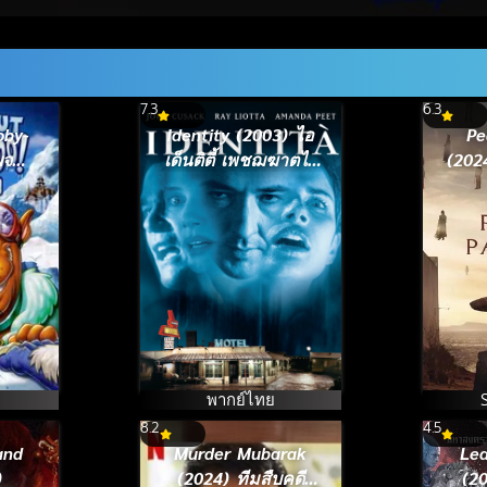
7.3
6.3
oby-
Identity (2003) ไอ
Pe
เด็นติตี้ เพชฌฆาตไร้
(202
007)
เงา
พากย์ไทย
8.2
4.5
and
Murder Mubarak
Le
)
(2024) ทีมสืบคดี
(2