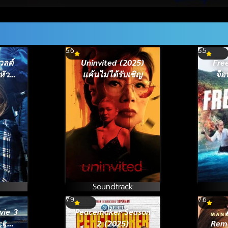
5.6
5.5
วลด์
Uninvited (2025)
Fre
หัวใจ
แค้นไม่ได้รับเชิญ
จ็อ
Soundtrack
7.9
7.6
vie 3
Peacemaker Season
ck
2 (2025)
Rem