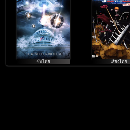
สงครามจักรกลถล่ม
(2009) บลีช 
โลก
มรณะ เดอะมูฟว
แด่เธอผู้สิ้นส
ซับไทย
เสียงไทย