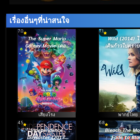
Volume
90%
เรื่องอื่นๆที่น่าสนใจ
7.0
7.1
The Super Mario
Wild (2014) ไ
Galaxy Movie เดอะ
เดินก้าวไปตราบ
ซูเปอร์ มาริโอ กา
ไม่ล้ม
แล็คซี่ มูฟวี่ (2026)
เสียงโรง
พากย์ไทย
4.5
6.8
Independence
Bleach The Mo
Daysaster (2013)
Fade to Bla