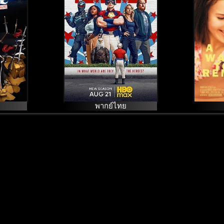
เทพ
ก้าวส
ี่ 3
ูญ
พากย์ไทย