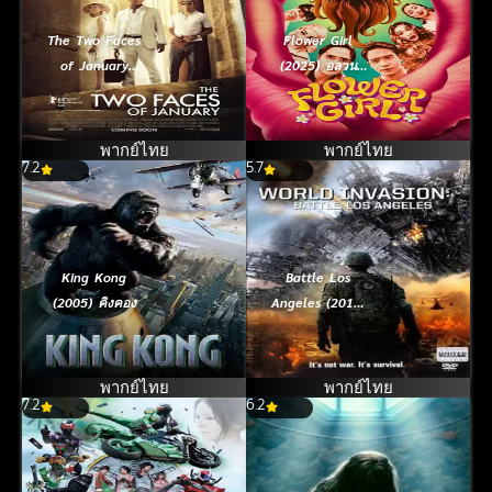
The Two Faces
Flower Girl
of January
(2025) อลวน
(2014) ซ่อนเงื่อน
สาวกลีบหาย
สองเงา
พากย์ไทย
พากย์ไทย
7.2
5.7
King Kong
Battle Los
(2005) คิงคอง
Angeles (2011)
วันยึดโลก
พากย์ไทย
พากย์ไทย
7.2
6.2