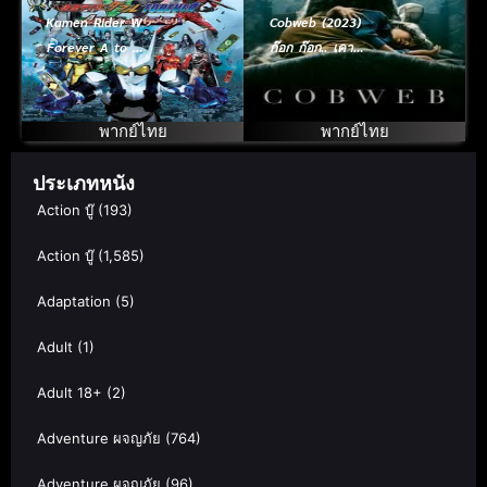
Kamen Rider W
Cobweb (2023)
Forever A to Z
ก๊อก ก๊อก.. เคาะ
– The Gaia
เรียกผี
Memories of
Fate (2010) มาส
พากย์ไทย
พากย์ไทย
ค์ไรเดอร์ ดับเบิล
ศึกล่าไกอา
ประเภทหนัง
เมมโมรี่
Action บู๊
(193)
Action บู๊
(1,585)
Adaptation
(5)
Adult
(1)
Adult 18+
(2)
Adventure ผจญภัย
(764)
Adventure ผจญภัย
(96)