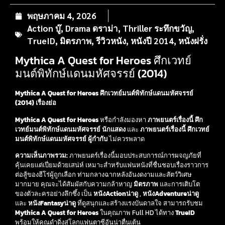
พฤษภาคม 4, 2026
Action บู๊
,
Drama ดราม่า
,
Thriller ระทึกขวัญ
,
TrueID
,
มิตรภาพ
,
รีวิวหนัง
,
หนังปี 2014
,
หนังฝรั่ง
Mythica A Quest for Heroes ศึกเวทย์
มนต์พิทักษ์แดนมหัศจรรย์ (2014)
Mythica A Quest for Heroes ศึกเวทย์มนต์พิทักษ์แดนมหัศจรรย์
(2014) เรื่องย่อ
Mythica A Quest for Heroes
หรือกำลังมองหา
ภาพยนตร์เรื่องนี้ ศึก
เวทย์มนต์พิทักษ์แดนมหัศจรรย์ นักแสดง
และ
ภาพยนตร์เรื่องนี้ ศึกเวทย์
มนต์พิทักษ์แดนมหัศจรรย์ ผู้กำกับ
ไม่ควรพลาด
ความเห็นภาพรวม:
ภาพยนตร์เรื่องนี้มอบประสบการณ์การผจญภัยที่
คุ้นเคยแต่เปี่ยมด้วยเสน่ห์ เหมาะสำหรับแฟนหนังที่ชื่นชอบเรื่องราวการ
ต่อสู้ของฮีโร่ผู้ถูกเลือก ท่ามกลางฉากหลังอันงดงามและสัตว์วิเศษ
มากมาย คุณจะได้สัมผัสกับความกล้าหาญ
มิตรภาพ
และการเติบโต
ของตัวละครอย่างลึกซึ้ง เป็น
หนังActionน่าดู
,
หนังAdventureน่าดู
และ
หนังFantasyน่าดู
ที่ดูสนุกและสร้างแรงบันดาลใจ สามารถรับชม
Mythica A Quest for Heroes
ในคุณภาพ Full HD ได้ทาง
TrueID
พร้อมให้คุณดำดิ่งสู่โลกแฟนตาซีอันน่าตื่นเต้น