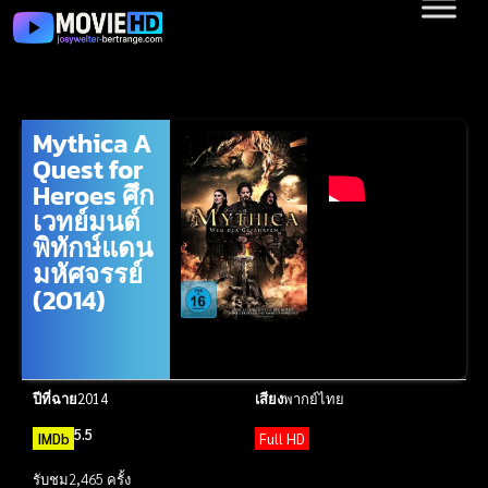
Mythica A
Quest for
Heroes ศึก
เวทย์มนต์
พิทักษ์แดน
มหัศจรรย์
(2014)
ปีที่ฉาย
2014
เสียง
พากย์ไทย
5.5
IMDb
Full HD
รับชม
2,465 ครั้ง