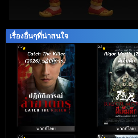
Volume
90%
เรื่องอื่นๆที่น่าสนใจ
7.5
6.1
Catch The Killer
Rigor Mortis (
(2026) ปฏิบัติการณ์
ผีเต็มตึก
ล่าฆาตกร
พากย์ไทย
พากย์ไทย
7.8
4.7