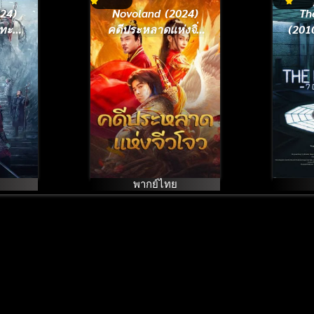
24)
Novoland (2024)
Th
ทะลุ
คดีประหลาดแห่งจิ่ว
(201
โจว
ท
พากย์ไทย