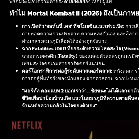
พร้อมจะมอบความตายระดับสยดสยองให้กับผู้แพ้
ทำไม Mortal Kombat II (2026) ถึงเป็นภาพยนต
การเปิดตัว ‘จอห์นนี่ เคจ’ ที่ขโมยซีนและเท่ระเบิด:
การเล
ถ่ายทอดความกวนประสาท ความหลงตัวเอง และลีลาการต่อ
ท่ามกลางสมรภูมิเลือดได้อย่างถูกจังหวะ
ฉาก Fatalities เรต R ที่ยกระดับความโหดสะใจ (Viscer
ฉากการเผด็จศึก (Fatality) ของแต่ละตัวละครถูกเนร
เฟรมสะใจคอเกมสายฮาร์ดคอร์แน่นอน
คอร์โอกราฟีการต่อสู้ระดับมาสเตอร์คลาส:
หนังลดการใช
การต่อสู้ที่แท้จริงของนักแสดง ฉากดวลดาบ ฉากปะทะเ
“มอร์ทัล คอมแบท 2 บอกเราว่า… ชัยชนะไม่ได้แลกมาด้
ชีวิตเพื่อปกป้องบ้านเกิด และในสมรภูมิที่ความตายคืบคลาน
จำนนต่อความกลัวในใจของตัวเอง”