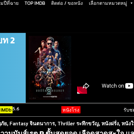
ปีที่ฉาย
TOP IMDB
ติดต่อ / ขอหนัง
เลือกตามหมวดหมู่
บท 2
5.6
IMDb
หนังโรง
รับช
ภัย
,
Fantasy จินตนาการ
,
Thriller ระทึกขวัญ
,
หนังฝรั่ง
,
หนังใ
ามมันส์เรต R ขั้นสุดยอด เลือดสาดสะใจ แล