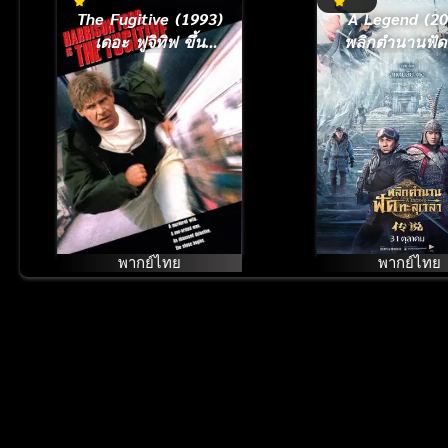
The Fugitive (1993)
A Legend (20
เดอะ ฟูจิทิฟ ขึ้น
พลิกตำนานฟัด
ทำเนียบจับตาย
เวลา
พากย์ไทย
พากย์ไทย