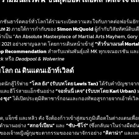
ันฮาร์ดคอร์ทั่วโลกได้ร่วมระเบิดความสะใจกับภาคต่อฟอร์มยักษ
บท 2
) ภายใต้การกำกับของ
Simon McQuoid
ผู้กำกับวิสัยทัศน์ดิ
ป็น “An Absolute Masterpiece of Martial Arts Mayhem, Gory Fa
ี 2021 อย่างชาญฉลาด โดยการเดินหน้าเข้าสู่
“ทัวร์นาเมนต์ Mortal
ep Recommendation
สำหรับแฟนพันธุ์แท้ MK ทุกเจเนอเรชัน และ
ck
หรือ
Deadpool & Wolverine
มโลก ณ ดินแดนเอ้าท์เวิลด์
นักสู้ไร้พ่าย
“โคล ยัง” (รับบทโดย Lewis Tan)
ได้รับคำบัญชาจาก
ยและฮีโร่สายแอ็กชันอย่าง
“จอห์นนี่ เคจ” (รับบทโดย Karl Urban)
ม
ง ซุง”
ได้เปิดประตุมิติพาซาร์กอนและกองทัพอสูรกายจากเอ้าท์เวิลด
บลด, แจ็กซ์ และหลิว คัง จึงต้องก้าวเข้าสู่สมรภูมิเดือดในต่างแดนเพื่
บตำนานอย่าง
“สกอร์เปียน”
และ
“ซับ-ซีโร่”
(ซึ่งกลับมาในร่างมืดอ
วของเจ้าหญิงผู้กุมชะตากรรมของอาณาจักรอย่าง
“คิตาน่า”
และเหล