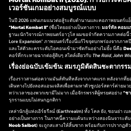
เวอร์ชันเกมอย่างสมบูรณ์แบบ
ในปี 2026 แฟนเกมแนวต่อสู้ระดับตำนานและคอภาพยนตร์แอ็กช
“Mortal Kombat II”
(ชื่อไทยอย่างเป็นทางการ:
มอร์ทัล คอมแ
ฐานะนักวิจารณ์ภาพยนตร์อาวุโส ผมขอจำกัดความภาคต่อนี้ว่าเ
Lore Expansion” ภาพยนตร์เรื่องนี้แก้ไขจุดบกพร่องจากภาคป
และใส่ตัวละครระดับไอคอนเข้ามาซัดกันอย่างไม่ยั้ง นี่คือ
De
คอร์ที่กระหายฉากต่อสู้ดิบๆ สไตล์เดียวกับ
The Raid
,
John Wi
เรื่องย่อฉบับเข้มข้น: สมรภูมิตัดสินชะตากรร
เรื่องราวสานต่อความมันส์ทันทีหลังจากภาคแรก หลังจากที่ยอด
เดินทางไปยังลอสแอนเจลิสเพื่อตามหาตัวซูเปอร์สตาร์ค่ายมว
ทว่าเวลาของพวกเขามีไม่มาก เมื่อจักรพรรดิผู้ทรยศอย่าง
“ชา
รุกรานแบบไม่สนกฎกติกา
เหล่านักสู้แห่งเอิร์ธรีลม์ (Earthrealm) ทั้ง โคล ยัง, ซอนย่า เ
อย่างเป็นทางการ ในภาคนี้ความแค้นระหว่างสองนินจาระดั
Noob Saibot
) จะถูกสะสางให้สิ้นซาก พร้อมกับการปรากฏตั