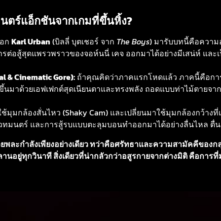
ร์แอ็กชันจากเกมที่ขึ้นหิ้ง?
ือก
Karl Urban
(บิลลี่ บุตเชอร์ จาก
The Boys
) มารับบทนี้คือควา
สู้สุดแพรวพราวของจอห์นนี่ เคจ ออกมาได้อย่างมีเสน่ห์ และเป
al & Cinematic Gore):
ถ้าคุณคิดว่าภาคแรกโหดแล้ว ภาคนี้คือการ
มิตขึ้นมาด้วยเอฟเฟกต์สุดเนียนตาและทรงพลัง ถอดแบบท่าไม้ตาย
้มุมกล้องสั่นไหว (Shaky Cam) และเปลี่ยนมาใช้มุมกล้องกว้างที่
วทมนตร์ และการสู้รบแบบตะลุมบอนทำออกมาได้อย่างลื่นไหล ตื่น
วยพละกำลังเพียงอย่างเดียว ทว่าคือศรัทธาและความสามัคคีของกล
อยู่ทุกวินาที สิ่งเดียวที่น่ากลัวกว่าอสูรกายจากต่างมิติ คือการที