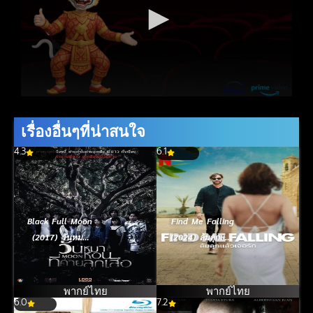
เรื่องอื่นๆที่น่าสนใจ
4.3
6.1
Black Full Moon
Find Me Falling
(2017) วันหมา
(2024) ล้มลุกแล้ว
หอนที่ค่ายลูกเสือ
เจอรัก
พากย์ไทย
พากย์ไทย
6.0
7.2