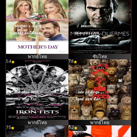
Mother s day
Mientras
(2016) แม่ก็คือแม่
Duermes (2011)
อำมหิตจิตบงการ
พากย์ไทย
ซับไทย
5.4
7.8
The Man With
Isle of Dogs
The Iron Fists
ไอลย์ ออฟ ด็อกส์
(2012) วีรบุรุษ
เกาะเซ็ตซีโร่หมา
หมัดเหล็ก
(2018)
พากย์ไทย
พากย์ไทย
7.5
6.2