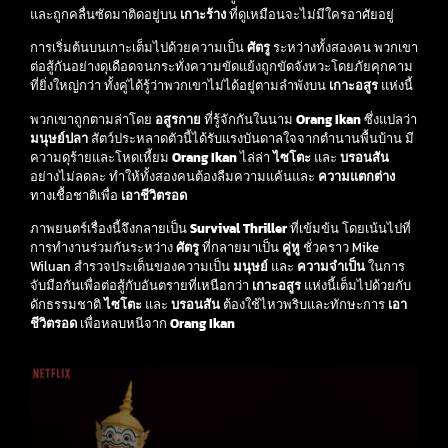
และถูกคลื่นซัดมาติดอยู่บน
เกาะร้าง
ที่ดูเหมือนจะไม่มีใครอาศัยอยู่
การเริ่มต้นบนเกาะเต็มไปด้วยความเป็น
ศัตรู
ระหว่างทั้งสองคน พวกเขา
ต่อสู้กันอย่างดุเดือดจนกระทั่งความขัดแย้งถูกขัดจังหวะโดยภัยคุกคาม
ที่ยิ่งใหญ่กว่า ทั้งคู่ได้รู้ว่าพวกเขาไม่ได้อยู่ตามลำพังบน
เกาะอสูร
แห่งนี้
พวกเขาถูกตามล่าโดย
อสูรกาย
ที่รู้จักกันในนาม
Orang Ikan
ซึ่งแปลว่า
มนุษย์ปลา
สัตว์ประหลาดตัวนี้ได้รับแรงบันดาลใจจากตำนานพื้นบ้าน มี
ความดุร้ายและโหดเหี้ยม
Orang Ikan
ไล่ล่า
ไซโตะ
และ
บรอนสัน
อย่างไม่ลดละ ทำให้ทั้งสองคนต้องลืมความแค้นและ
ความแตกต่าง
ทางเชื้อชาติเพื่อ
เอาชีวิตรอด
ภาพยนตร์เรื่องนี้จึงกลายเป็น
Survival Thriller
ที่เข้มข้น โดยเน้นไปที่
การทำงานร่วมกันระหว่าง
ศัตรู
ที่กลายมาเป็น
คู่หู
ชั่วคราว Mike
Wiluan สำรวจประเด็นของความเป็น
มนุษย์
และ
ความจำเป็น
ในการ
จับมือกันเพื่อต่อสู้กับอันตรายที่เหนือกว่า
เกาะอสูร
แห่งนี้เต็มไปด้วยกับ
ดักธรรมชาติ
ไซโตะ
และ
บรอนสัน
ต้องใช้ไหวพริบและทักษะการ
เอา
ชีวิตรอด
เพื่อหลบหนีจาก
Orang Ikan