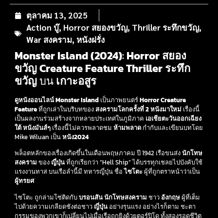
ตุลาคม 13, 2025
Action บู๊
,
Horror สยองขวัญ
,
Thriller ระทึกขวัญ
,
War สงคราม
,
หนังฝรั่ง
Monster Island (2024)
:
Horror สยอง
ขวัญ
Creature Feature
Thriller ระทึก
ขวัญ
บน
เกาะอสูร
ดูหนังออนไลน์
Monster Island
เป็นภาพยนตร์
Horror
Creature
Feature
ที่ถูกเล่าในบริบทของ
สงครามโลกครั้งที่ 2
หนังมาใหม่
เรื่องนี้
เป็นผลงานร่วมสร้างจากหลายประเทศในภูมิภาค
เอเชียตะวันออกเฉียง
ใต้
หนังมันส์ๆ
เรื่องนี้ไม่ควรพลาดชม
ห้ามพลาด
กำกับและเขียนบทโดย
Mike Wiluan เป็น
หนัง2024
พล็อตหลักของเรื่องเกิดขึ้นในเดือนพฤษภาคม ปี 1942 เรือขนส่ง
นักโทษ
สงคราม
ของ
ญี่ปุ่น
ที่ถูกเรียกว่า “Hell Ship” ได้บรรทุกเชลยไปบังคับใช้
แรงงานทาส บนเรือลำนี้มี ทหารญี่ปุ่น ชื่อ
ไซโตะ
ผู้ที่ถูกตราหน้าว่าเป็น
ผู้ทรยศ
ไซโตะ ถูกล่ามโซ่ติดกับ
บรอนสัน
นักโทษสงคราม
ชาว
อังกฤษ
ผู้ที่เต็ม
ไปด้วยความเกลียดชังต่อชาว
ญี่ปุ่น
อย่างรุนแรง อย่างไรก็ตาม ชะตา
กรรมของพวกเขาก็เปลี่ยนไปเมื่อเรือถูกยิงด้วยตอร์ปิโด ทั้งสองรอดชีวิต