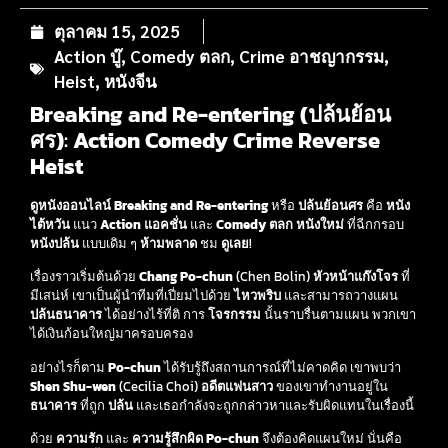
ตุลาคม 15, 2025
Action บู๊
,
Comedy ตลก
,
Crime อาชญากรรม
,
Heist
,
หนังจีน
Breaking and Re-entering (ปล้นย้อน
ศร)
:
Action
Comedy
Crime
Reverse
Heist
ดูหนังออนไลน์
Breaking and Re-entering
หรือ
ปล้นย้อนศร
คือ
หนัง
ไต้หวัน
แนว
Action แอคชั่น
และ
Comedy ตลก
หนังใหม่
ที่ฉีกกรอบ
หนังปล้น
แบบเดิม ๆ
ห้ามพลาด
ชม
ดูเลย
!
เรื่องราวเริ่มต้นด้วย
Chang Po-chun
(Chen Bolin)
หัวหน้าแก๊งโจร
ที่
มีเสน่ห์ เขาเป็นผู้นำทีมที่เปี่ยมไปด้วย
ไหวพริบ
และสามารถวางแผน
ปล้นธนาคาร
ได้อย่างไร้ที่ติ การ
โจรกรรม
นั้นราบรื่นตามแผน พวกเขา
ได้เงินก้อนใหญ่มาครอบครอง
อย่างไรก็ตาม
Po-chun
ได้รับรู้ถึงสถานการณ์ที่ไม่คาดคิด เขาพบว่า
Shen Shu-wen
(Cecilia Choi)
อดีตแฟนสาว
ของเขาทำงานอยู่ใน
ธนาคาร
ที่ถูก
ปล้น
และเธอกำลังจะถูกกล่าวหาและรับผิดแทนในเรื่องนี้
ด้วย
ความรัก
และ
ความรู้สึกผิด
Po-chun
จึงต้องคิดแผนใหม่ นั่นคือ