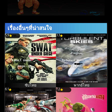
เรื่องอื่นๆที่น่าสนใจ
5.9
3.3
S.W.A.T. Under
Turbulent Skies
Siege
(2010) 39,000
จู่โจม..เดือด..ระห่ำ
ฟิต เฉียดนรกดิ่ง
[ซับไทย] (2017)
โหม่งโลก
ซับไทย
พากย์ไทย
6.1
7.2