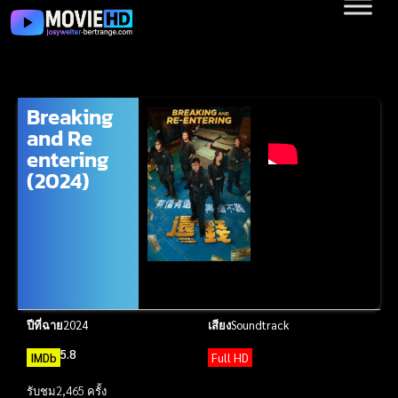
Breaking
and Re
entering
(2024)
ปีที่ฉาย
2024
เสียง
Soundtrack
5.8
IMDb
Full HD
รับชม
2,465 ครั้ง