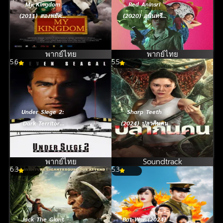
My Kingdom
Red Aninsri
(2011) สองพยัคฆ์
(2020) อนินทรีย์
หักบัลลังก์มังกร
แดง
พากย์ไทย
พากย์ไทย
5.6
5.5
Under Siege 2:
Sharp Teeth
Dark Territory
(2024) ปลากินคน
(1995) ยุทธการ
ยึดด่วนนรก ภาค
2
พากย์ไทย
Soundtrack
6.3
5.3
Jack The Giant
Bat War (2024)