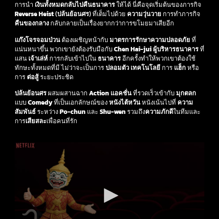
การนำ
เงินทั้งหมดกลับไปคืนธนาคาร
ให้ได้ นี่คือจุดเริ่มต้นของภารกิจ
Reverse Heist
(
ปล้นย้อนศร
) ที่เต็มไปด้วย
ความวุ่นวาย
การทำภารกิจ
คืนของกลาง
กลับกลายเป็นเรื่องยากกว่าการขโมยมาเสียอีก
แก๊งโจรจอมป่วน
ต้องเผชิญหน้ากับ
มาตรการรักษาความปลอดภัย
ที่
แน่นหนาขึ้น พวกเขายังต้องรับมือกับ
Chen Hai-jui
ผู้บริหารธนาคาร
ที่
แสน
เจ้าเล่ห์
การกลับเข้าไปใน
ธนาคาร
อีกครั้งทำให้พวกเขาต้องใช้
ทักษะทั้งหมดที่มี ไม่ว่าจะเป็นการ
ปลอมตัว
เทคโนโลยี
การ
แฮ็ก
หรือ
การ
ต่อสู้
ระยะประชิด
ปล้นย้อนศร
ผสมผสานฉาก
Action แอคชั่น
ที่รวดเร็วเข้ากับ
มุกตลก
แบบ
Comedy
ที่เป็นเอกลักษณ์ของ
หนังไต้หวัน
หนังเน้นไปที่
ความ
สัมพันธ์
ระหว่าง
Po-chun
และ
Shu-wen
รวมถึง
ความภักดี
ในทีมและ
การ
เสียสละ
เพื่อคนที่รัก