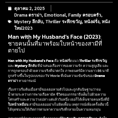
ตุลาคม 2, 2025
Drama ดราม่า
,
Emotional
,
Family ครอบครัว
,
Mystery ลึกลับ
,
Thriller ระทึกขวัญ
,
หนังฝรั่ง
,
หนัง
ใหม่2023
Man with My Husband’s Face (2023):
ชายคนนั้นที่มาพร้อมใบหน้าของสามีที่
ตายไป
Man with My Husband’s Face
คือ
หนังฝรั่ง
แนว
Thriller ระทึกขวัญ
และ
Mystery ลึกลับ
ที่นำเสนอเรื่องราวของความรัก ความสูญเสีย และ
การถูกครอบงำด้วยความจริงที่น่าตกใจ ภาพยนตร์มีความยาว 86 นาที
ถูกสร้างขึ้นในรูปแบบของ TV Movie ที่เน้นความเข้มข้นของ
Drama
ดราม่า
ทางอารมณ์
เรื่องราวเริ่มต้นเมื่อสามีของเธอหายตัวไปและถูกสันนิษฐานว่าจม
น้ำตายระหว่างการพายเรือคายัค ชีวิตของภรรยาจึงเต็มไปด้วยความ
โศกเศร้าและความว่างเปล่า แต่แล้ววันหนึ่ง เธอก็ได้เห็นชายคนหนึ่งที่มี
ใบหน้าเหมือน
สามีของเธออย่างไม่ผิดเพี้ยน เหตุการณ์เพียงครั้งเดียวนี้
ได้จุดชนวนให้เกิดการตามหาความจริงที่กลายเป็นความหมกมุ่น