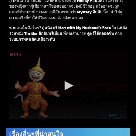
ภาพยนตร์นำเสนอการคลี่คลายของชีวิต
Family ครอบครัว
และจิตใจ
ของหญิงสาวผู้เชื่อว่าสามีของเธออาจจะยังมีชีวิตอยู่ หรืออาจจะถูก
แทนที่ด้วยบางสิ่งบางอย่างที่อันตรายกว่า
Mystery ลึกลับ
นี้จะนำไปสู่
ความจริงที่ทำให้ชีวิตของเธอต้องพังทลายลง
ชายคนนั้นคือใคร?
ดูหนัง ฟรี
Man with My Husband’s Face
ใน
แหล่ง
รวมหนัง Thriller ลึกลับพรีเมียม
ที่คุณสามารถ
ดูฟรีได้ตลอดชีพ
ด้วย
ระบบภาพคมชัดเหนือระดับ
!
เรื่องอื่นๆที่น่าสนใจ