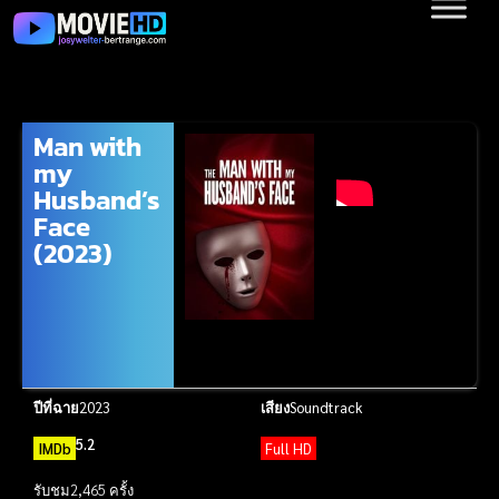
Man with
my
Husband’s
Face
(2023)
ปีที่ฉาย
2023
เสียง
Soundtrack
5.2
IMDb
Full HD
รับชม
2,465 ครั้ง