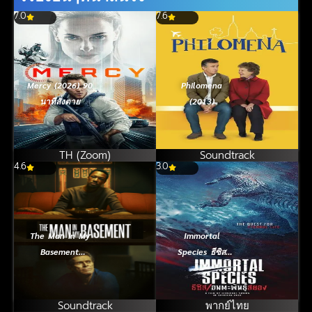
7.0
7.6
Mercy (2026) 90
Philomena
นาทีสั่งตาย
(2013)
TH (Zoom)
Soundtrack
4.6
3.0
The Man in My
Immortal
Basement
Species ธีซิส
(2025)
อมตะพันธุ์สยอง
(2023)
Soundtrack
พากย์ไทย