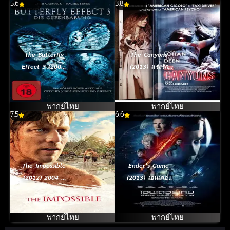
5.6
3.8
The Butterfly
The Canyons
Effect 3 (2009)
(2013) แรงรัก
เปลี่ยนตาย ไม่ให้
พิศวาส
ตาย 3
พากย์ไทย
พากย์ไทย
7.5
6.6
The Impossible
Ender’s Game
(2012) 2004 สึ
(2013) เอนเดอร์
นามิภูเก็ต
เกม สงครามพลิก
จักรวาล
พากย์ไทย
พากย์ไทย