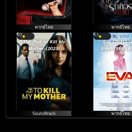
พากย์ไทย
พากย์ไทย
5.0
6.3
The Plot to Kill My
Eva (2011) เ
Mother (2023)
มหัศจรรย์หุ่นจ
Soundtrack
พากย์ไทย