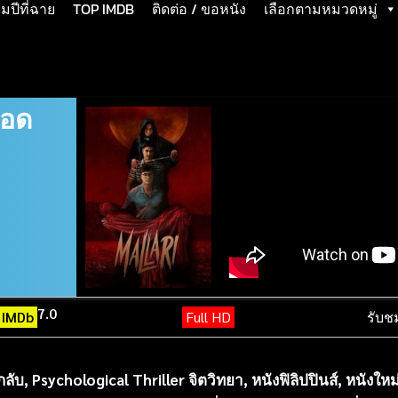
ปีที่ฉาย
TOP IMDB
ติดต่อ / ขอหนัง
เลือกตามหมวดหมู่
ือด
7.0
IMDb
Full HD
รับช
กลับ
,
Psychological Thriller จิตวิทยา
,
หนังฟิลิปปินส์
,
หนังใหม