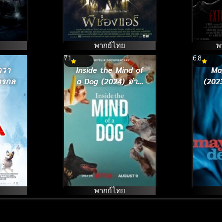
พากย์ไทย
พ
7.1
6.8
อวา
Inside the Mind of
Ma
ักรกล
a Dog (2024) อ่าน
(2023
ใจสุนัข
พากย์ไทย