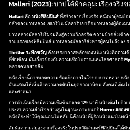
Mallari (2023): บาปใต้ผ้าคลุม: เรื่องจ
Mallari
คือ
หนังฟิลิปปินส์
ที่สร้างจากเรื่องจริง หนังพาผู้ชมย
กลัวของบาทหลวง เซเวริโน มัลลาริ เขาคือบาทหลวงผู้ต้องม
บาทหลวงมัลลาริเริ่มจมดิ่งสู่ความวิกลจริต ความบ้าคลั่งเข้าค
รายแรกของฟิลิปปินส์ บาทหลวงมัลลาริสังหารผู้คนไปถึง 57 
Thriller ระทึกขวัญ
คือบรรยากาศหลักของหนัง หนังติดตามชีวิ
ที่ซับซ้อน มันเกี่ยวข้องกับความเชื่อโบราณและไสยศาสตร์
My
หลายคนอยากลืม
หนังเรื่องนี้ถ่ายทอดความขัดแย้งภายในใจของบาทหลวง หนังเ
มันแสดงให้เห็นถึงความกดดันในยุคอาณานิคม สังคมที่เต็ม
และศาสนา
การดำเนินเรื่องมีความเข้มข้นตลอด 129 นาที หนังเต็มไปด้
ประสบความสำเร็จอย่างสูงในฐานะภาพยนตร์
Horror สยองข
หนังที่จะทำให้คุณนอนไม่หลับ นี่คือหนังที่ผู้รักหนังแนวโหด
สัมผัสความสยองจากเรื่องจริงในประวัติศาสตร์ฟิลิปปินส์ได้ทัน