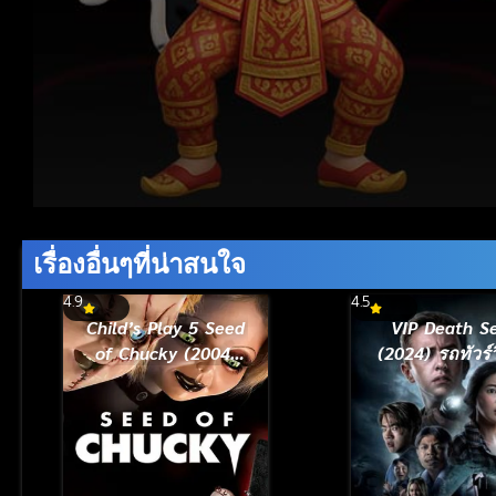
Volume
90%
เรื่องอื่นๆที่น่าสนใจ
4.9
4.5
Child’s Play 5 Seed
VIP Death S
of Chucky (2004)
(2024) รถทัวร์ว
แค้นฝังหุ่น 5 เชื้อผี
แค้นฝังหุ่น