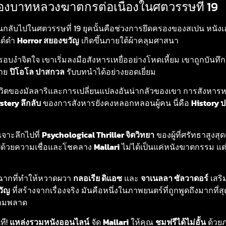
ริงของบาทหลวงฆาตกรต่อเนื่องในศตวรรษที่ 19
้อนกลับไปในศตวรรษที่ 19 ยุคนั้นคือช่วงการยึดครองของสเปน หนังเล่
นต์ดำ
Horror สยองขวัญ
เกิดขึ้นภายใต้ผ้าคลุมศาสนา
รอบงำจิตใจ เขาเริ่มลงมือสังหารเหยื่ออย่างโหดเหี้ยม เขาถูกบันทึก
ราย
ปิโอโล ปาสกวล
รับบทนำได้อย่างยอดเยี่ยม
ตของมัลลาริและการเปลี่ยนแปลงอันน่ากลัวของเขา การสังหารหมู่
stery ลึกลับ
ของการสังหารยังคงหลอกหลอนผู้คน นี่คือ
History ป
จาะลึกไปที่
Psychological Thriller จิตวิทยา
ของผู้ที่ศรัทธาสูงสุ
ไปด้วยความเชื่อและโชคลาง
Mallari
ไม่ได้เป็นแค่หนังฆาตกรรม แต
วยฉากที่ทำให้หวาดผวา
กลอเรีย ดิแอซ
และ
จาเนลลา ซัลวาดอร์
เสริ
วัญ
ที่สร้างจากเรื่องจริง มันคือหนึ่งในภาพยนตร์ที่ถูกพูดถึงมากที่ส
ห้ามพลาด
ที!
แหล่งรวมหนังออนไลน์
จัด
Mallari
ให้คุณ
ชมฟรีได้ไม่อั้น
ด้วย