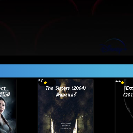
5.0
4.4
eat
The Sisters (2004)
Ext
ีไอผี
ผีช่องแอร์
(201