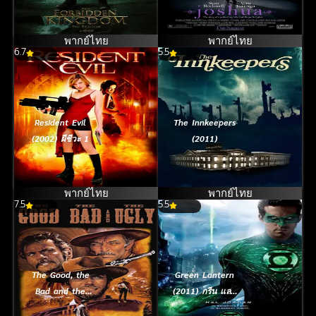
หนึ่งฟัดหนึ่ง ใหญ่
อำมหิต [ซับไทย]
ต่อใหญ่
พากย์ไทย
พากย์ไทย
6.7
5.5
Resident Evil
The Innkeepers
(2002) ผีชีวะ 1
(2011)
พากย์ไทย
พากย์ไทย
7.5
5.5
The Good, the
Green Lantern
Bad and the
(2011) กรีน แลน
Ugly (1996)
เทิร์น