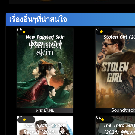
Volume
90%
เรื่องอื่นๆที่น่าสนใจ
6.5
5.1
New Painted Skin
Stolen Girl (2
(2022) ร่างใหม่
พากย์ไทย
Soundtrac
6.2
6.4
Jack Ryan Shadow
The Third Sus
Recruit (2014) แจ็ค
(2024) ผู้ต้องส