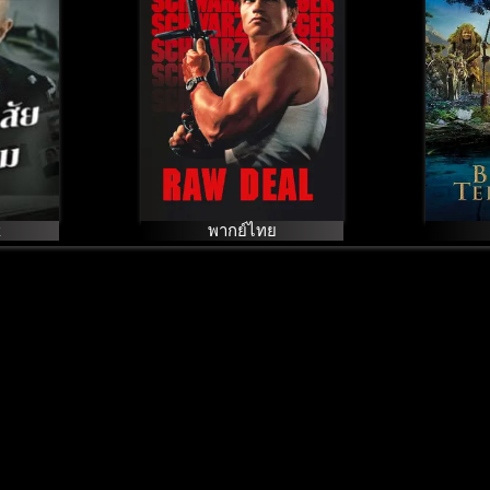
มหั
k
พากย์ไทย