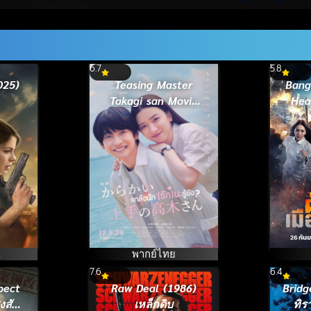
6.7
5.8
025)
Teasing Master
Bang
Takagi san Movie
Hea
(2024) แกล้งนัก
(202
(รัก)นะรู้ยัง
k
พากย์ไทย
7.6
6.4
pect
Raw Deal (1986)
Bridg
งสัย
เหล็กดิบ
ทิร