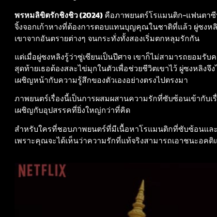
พรหมลิขิตรักชิงชิว (2024)
คือภาพยนตร์โรแมนติก-แฟนตาซีที
จิ้งจอกเก้าหางที่ต้องการตอบแทนบุญคุณในชาติที่แล้ว ผู่ซงหล
เขาจากอันตรายต่างๆ จนกระทั่งทั้งสองเริ่มตกหลุมรักกัน
แต่เมื่อผู่ซงหลิงรู้ว่าซู่เซียนเป็นปีศาจ เขาก็ไม่สามารถยอม
สุดท้ายเธอต้องสละไข่มุกในตัวเพื่อช่วยชีวิตเขาไว้ ผู่ซงหลิงจึงไ
เผชิญหน้ากับความรู้สึกของตัวเองอย่างตรงไปตรงมา
ภาพยนตร์เรื่องนี้เป็นการผสมผสานความรักที่ซับซ้อนเข้ากับเร
เผชิญกับอุปสรรคที่ยิ่งใหญ่กว่าที่คิด
สำหรับใครที่ชอบภาพยนตร์ที่มีเนื้อหาโรแมนติกที่ซับซ้อนและ
เพราะคุณจะได้เห็นว่าความรักที่แท้จริงสามารถเอาชนะอคติแ