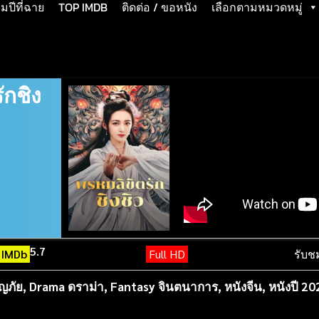
ปีที่ฉาย
TOP IMDB
ติดต่อ / ขอหนัง
เลือกตามหมวดหมู่
ักชิง
5.7
IMDb
Full HD
รับช
ญภัย
,
Drama ดราม่า
,
Fantasy จินตนาการ
,
หนังจีน
,
หนังปี 20