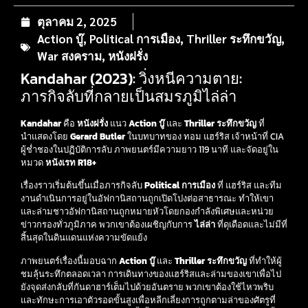
ตุลาคม 2, 2025
Action บู๊
,
Political การเมือง
,
Thriller ระทึกขวัญ
,
War สงคราม
,
หนังฝรั่ง
Kandahar (2023): วิ่งหนีความตาย:
ภารกิจลับที่กลายเป็นสมรภูมิไล่ล่า
Kandahar
คือ
หนังฝรั่ง
แนว
Action บู๊
และ
Thriller ระทึกขวัญ
ที่
นำแสดงโดย
Gerard Butler
ในบทบาทของ ทอม แฮร์ริส เจ้าหน้าที่ CIA
ผู้ช่ำชองในปฏิบัติการลับ ภาพยนตร์มีความยาว 119 นาที และจัดอยู่ใน
หมวด
หนังเรท R18+
เรื่องราวเริ่มต้นขึ้นเมื่อภารกิจลับ
Political การเมือง
ที่ แฮร์ริส และทีม
งานดำเนินการอยู่ในอัฟกานิสถานถูกเปิดโปงต่อสาธารณะ ทำให้เขา
และล่ามชาวอัฟกานิสถานถูกหมายหัวโดยกองกำลังพิเศษและหน่วย
ข่าวกรองทั่วภูมิภาค พวกเขาต้องเผชิญกับการ
ไล่ล่า
ที่ดุเดือดและไม่มีที่
สิ้นสุดในดินแดนแห่งความขัดแย้ง
ภาพยนตร์เรื่องนี้มอบฉาก
Action บู๊
และ
Thriller ระทึกขวัญ
ที่ทำให้ผู้
ชมลุ้นระทึกตลอดเวลา การเดินทางของแฮร์ริสและล่ามของเขาเพื่อไป
ยังจุดส่งกลับที่กันดาฮาร์เต็มไปด้วยอันตราย พวกเขาต้องใช้ไหวพริบ
และทักษะการเอาตัวรอดขั้นสูงเพื่อหลีกเลี่ยงการถูกตามล่าของศัตรูที่