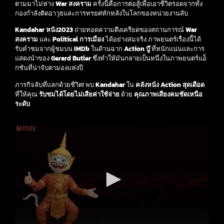
ตามมาไม่ห่าง
War สงคราม
ครั้งนี้คือการต่อสู้เพื่อเอาชีวิตรอดจากทั้ง
กองกำลังติดอาวุธและการทรยศหักหลังในโลกของหน่วยงานลับ
Kandahar
หนัง2023
ถ่ายทอดความตึงเครียดของสถานการณ์
War
สงคราม
และ
Political การเมือง
ได้อย่างสมจริง ภาพยนตร์เรื่องนี้ได้
รับคำชมจากผู้ชมบน
IMDb
ในด้านฉาก
Action บู๊
ที่หนักแน่นและการ
แสดงนำของ
Gerard Butler
ซึ่งทำให้มันกลายเป็นหนึ่งในภาพยนตร์แอ็
กชันที่น่าจับตามองแห่งปี
ภารกิจลับที่แลกด้วยชีวิต! พบ
Kandahar
ใน
คลังหนัง Action สุดเดือด
ที่ให้คุณ
รับชมได้โดยไม่เสียค่าใช้จ่าย
ด้วย
คุณภาพเสียงคมชัดเหนือ
ระดับ