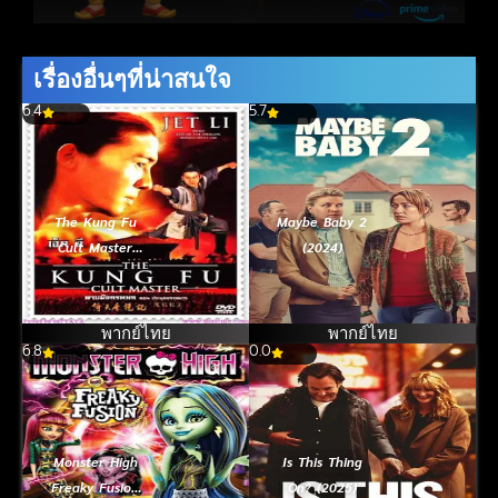
เรื่องอื่นๆที่น่าสนใจ
6.4
5.7
The Kung Fu
Maybe Baby 2
Cult Master
(2024)
(1993) ดาบมังกร
หยก ตอน ประมุข
พรรคมาร
พากย์ไทย
พากย์ไทย
6.8
0.0
Monster High
Is This Thing
Freaky Fusion
On? (2025)