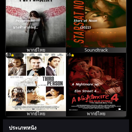
Peppermint
Stars at Noon
นางฟ้าห่ากระสุน
(2022)
(2018)
พากย์ไทย
Soundtrack
6.3
5.6
Third Person
A Nightmare on
(2013) ปมร้อน
Elm Street 4
ซ่อนรัก
The Dream
Master (1988)
นิ้วขเมือบ ภาค 4
พากย์ไทย
พากย์ไทย
ประเภทหนัง