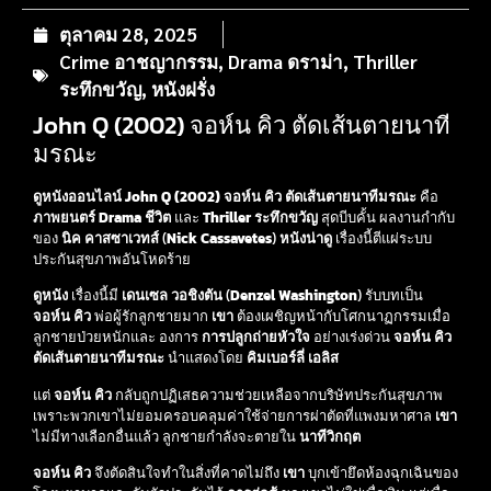
ตุลาคม 28, 2025
Crime อาชญากรรม
,
Drama ดราม่า
,
Thriller
ระทึกขวัญ
,
หนังฝรั่ง
John Q (2002) จอห์น คิว ตัดเส้นตายนาที
มรณะ
ดูหนังออนไลน์ John Q (2002) จอห์น คิว ตัดเส้นตายนาทีมรณะ
คือ
ภาพยนตร์
Drama ชีวิต
และ
Thriller ระทึกขวัญ
สุดบีบคั้น ผลงานกำกับ
ของ
นิค คาสซาเวทส์
(
Nick Cassavetes
)
หนังน่าดู
เรื่องนี้ตีแผ่ระบบ
ประกันสุขภาพอันโหดร้าย
ดูหนัง
เรื่องนี้มี
เดนเซล วอชิงตัน
(
Denzel Washington
) รับบทเป็น
จอห์น คิว
พ่อผู้รักลูกชายมาก
เขา
ต้องเผชิญหน้ากับโศกนาฏกรรมเมื่อ
ลูกชายป่วยหนักและ องการ
การปลูกถ่ายหัวใจ
อย่างเร่งด่วน
จอห์น คิว
ตัดเส้นตายนาทีมรณะ
นำแสดงโดย
คิมเบอร์ลี่ เอลิส
แต่
จอห์น คิว
กลับถูกปฏิเสธความช่วยเหลือจากบริษัทประกันสุขภาพ
เพราะพวกเขาไม่ยอมครอบคลุมค่าใช้จ่ายการผ่าตัดที่แพงมหาศาล
เขา
ไม่มีทางเลือกอื่นแล้ว ลูกชายกำลังจะตายใน
นาทีวิกฤต
จอห์น คิว
จึงตัดสินใจทำในสิ่งที่คาดไม่ถึง
เขา
บุกเข้ายึดห้องฉุกเฉินของ