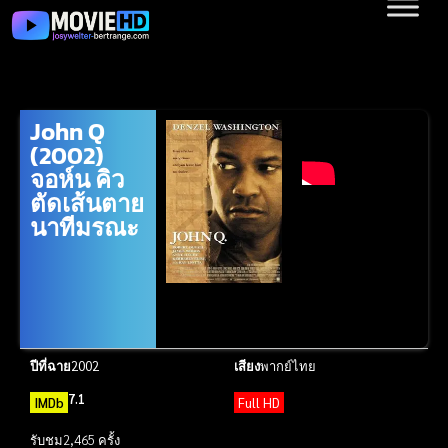
John Q
(2002)
จอห์น คิว
ตัดเส้นตาย
นาทีมรณะ
ปีที่ฉาย
2002
เสียง
พากย์ไทย
7.1
IMDb
Full HD
รับชม
2,465 ครั้ง