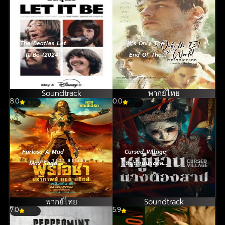
The Beatles Let
It’s Only The
It Be (2024)
End Of The
World เรื่องรักโลก
แตก (2016)
Soundtrack
พากย์ไทย
8.0
0.0
Furiosa A Mad
Cursed Village
Max Saga
หมู่บ้านนางต้อง
(2024) ฟูริโอซ่า
สาป (2026)
มหากาพย์ แมด
แม็กซ์
พากย์ไทย
Soundtrack
7.0
5.9