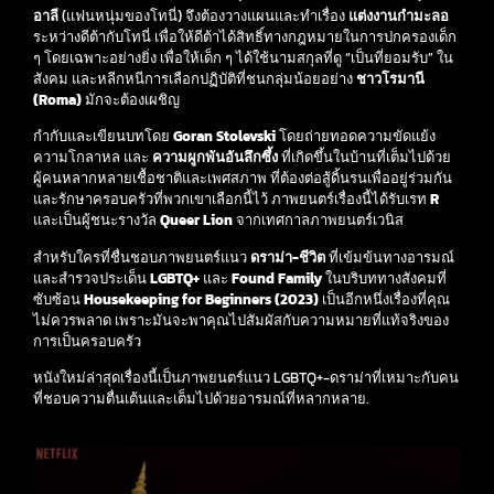
อาลี
(แฟนหนุ่มของโทนี่) จึงต้องวางแผนและทำเรื่อง
แต่งงานกำมะลอ
ระหว่างดีต้ากับโทนี่ เพื่อให้ดีต้าได้สิทธิ์ทางกฎหมายในการปกครองเด็ก
ๆ โดยเฉพาะอย่างยิ่ง เพื่อให้เด็ก ๆ ได้ใช้นามสกุลที่ดู “เป็นที่ยอมรับ” ใน
สังคม และหลีกหนีการเลือกปฏิบัติที่ชนกลุ่มน้อยอย่าง
ชาวโรมานี
(Roma)
มักจะต้องเผชิญ
กำกับและเขียนบทโดย
Goran Stolevski
โดยถ่ายทอดความขัดแย้ง
ความโกลาหล และ
ความผูกพันอันลึกซึ้ง
ที่เกิดขึ้นในบ้านที่เต็มไปด้วย
ผู้คนหลากหลายเชื้อชาติและเพศสภาพ ที่ต้องต่อสู้ดิ้นรนเพื่ออยู่ร่วมกัน
และรักษาครอบครัวที่พวกเขาเลือกนี้ไว้ ภาพยนตร์เรื่องนี้ได้รับเรท
R
และเป็นผู้ชนะรางวัล
Queer Lion
จากเทศกาลภาพยนตร์เวนิส
สำหรับใครที่ชื่นชอบภาพยนตร์แนว
ดราม่า-ชีวิต
ที่เข้มข้นทางอารมณ์
และสำรวจประเด็น
LGBTQ+
และ
Found Family
ในบริบททางสังคมที่
ซับซ้อน
Housekeeping for Beginners (2023)
เป็นอีกหนึ่งเรื่องที่คุณ
ไม่ควรพลาด เพราะมันจะพาคุณไปสัมผัสกับความหมายที่แท้จริงของ
การเป็นครอบครัว
หนังใหม่ล่าสุดเรื่องนี้เป็นภาพยนตร์แนว LGBTQ+-ดราม่าที่เหมาะกับคน
ที่ชอบความตื่นเต้นและเต็มไปด้วยอารมณ์ที่หลากหลาย.