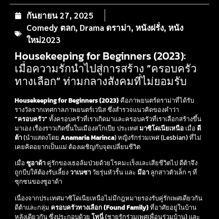
กันยายน 27, 2025
Comedy ตลก
,
Drama ดราม่า
,
หนังฝรั่ง
,
หนัง
ใหม่2023
Housekeeping for Beginners (2023):
เมื่อความรักนำไปสู่การสร้าง “ครอบครัว
ทางเลือก” ท่ามกลางสังคมที่ไม่ยอมรับ
Housekeeping for Beginners (2023)
คือภาพยนตร์ดราม่าที่ได้รับ
รางวัลจากเทศกาลภาพยนตร์เวนิส ซึ่งสำรวจแนวคิดของคำว่า
“ครอบครัว”
ทั้งครอบครัวที่เราเกิดมาและครอบครัวที่เราเลือกสร้างขึ้น
มาเอง เรื่องราวเกิดขึ้นในเมืองสโกเปีย ประเทศ
มาซิโดเนียเหนือ
เมื่อ
ดี
ต้า
(นำแสดงโดย
Anamaria Marinca
) หญิงรักร่วมเพศ (Lesbian) ที่ไม่
เคยคิดอยากเป็นแม่ ต้องเผชิญกับจุดเปลี่ยนชีวิต
เมื่อ
ซูอาด้า
คู่รักของเธอล้มป่วยด้วยโรคมะเร็งและเสียชีวิตไป ดีต้าจึง
ถูกบีบให้ต้องรับเลี้ยง
วาเนซา
วัยรุ่นหัวรั้น และ
มีอา
ลูกสาวตัวเล็ก ๆ ที่
ซุกซนของซูอาด้า
เนื่องจากประเทศมาซิโดเนียเหนือไม่มีกฎหมายรองรับคู่รักเพศเดียวกัน
ดีต้าและกลุ่ม
ครอบครัวทางเลือก (Found Family)
ที่อาศัยอยู่ในบ้าน
หลังเดียวกัน ซึ่งประกอบด้วย
โทนี่
(ชายรักร่วมเพศเพื่อนร่วมบ้าน) และ