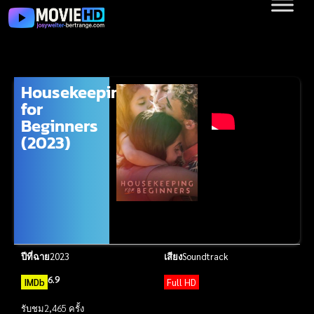
Housekeeping
for
Beginners
(2023)
ปีที่ฉาย
2023
เสียง
Soundtrack
6.9
IMDb
Full HD
รับชม
2,465 ครั้ง