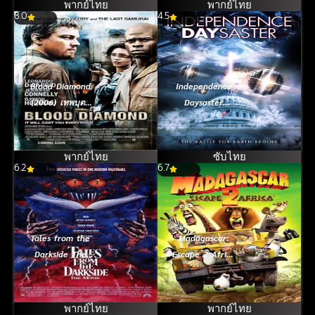
พากย์ไทย
พากย์ไทย
8.0
4.5
Blood Diamond
Independence
(2006) เทพบุตร
Daysaster
เพชรสีเลือด
(2013) สงคราม
จักรกลถล่มโลก
พากย์ไทย
ซับไทย
6.2
6.7
Tales from the
Madagascar:
Darkside The
Escape 2 Africa
Movie อาถรรพ์
(2008)
ตำนานมรณะ
มาดากัสการ์ 2
(1990)
ป่วนป่าแอฟริกา
พากย์ไทย
พากย์ไทย