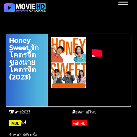
Honey
Sweet รัก
โคตรจี๊ด
ของนาย
โคตรจืด
(2023)
ปีที่ฉาย
2023
เสียง
พากย์ไทย
6.4
IMDb
Full HD
รับชม
2,465 ครั้ง