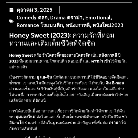
ตุลาคม 3, 2025
Comedy ตลก
,
Drama ดราม่า
,
Emotional
,
Romance โรแมนติก
,
หนังเกาหลี
,
หนังใหม่2023
Honey Sweet (2023): ความรักที่หอม
หวานและเติมเต็มชีวิตที่จืดชืด
Honey Sweet
หรือ
รักโคตรจี๊ดของนายโคตรจืด
เป็น
หนังเกาหลี
ปี
2023
ที่ผสมผสานความโรแมนติก คอมเมดี้ และ
ดราม่า
เข้าไว้ด้วยกัน
อย่างลงตัว
เรื่องราวติดตาม
ยู แฮ-จิน
นักพัฒนาขนมหวานที่ใช้ชีวิตอย่างจืดชืดและ
ซ้ำซาก เขาแทบไม่มีแรงจูงใจในชีวิต กระทั่งเขาได้พบกับ
คิม ฮี-ซอน
สาวคอลเซ็นเตอร์บริษัทเงินกู้ที่มีบุคลิกร่าเริงและมองโลกในแง่ดีอย่าง
ไม่น่าเชื่อ การพบกันของทั้งคู่เป็นไปอย่างบังเอิญ เมื่อเขาต้องเข้าไปช่วย
เหลือน้องชายที่ติดหนี้
การได้แบ่งปันมื้ออาหารและเรื่องราวชีวิตด้วยกัน ทำให้พวกเขาได้ค้น
พบ
มุมมองใหม่
ต่อโลกและเริ่มเติมเต็มรสชาติที่ขาดหายไปในชีวิต
ชา
อิน-พโย
ร่วมสร้างสีสันในฐานะน้องชายเจ้าปัญหาที่เพิ่มปม
ดราม่า
ให้
กับความสัมพันธ์