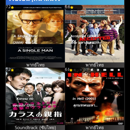
7.2
6.6
A Single Man
Accepted (2006)
(2009) ชายโสด
จิ๊จ๊ะ มหาลัยคนรัก
หัวใจไม่ลืมนาย
แห้ว
[ซับไทย]
พากย์ไทย
พากย์ไทย
7.2
6.1
Karasu no
In Hell (2003)
oyayubi (2012)
คุกนรกคนมหา
นิ้วโป้งอีกา [ซับ
ประลัย
ไทย]
Soundtrack (ซับไทย)
พากย์ไทย