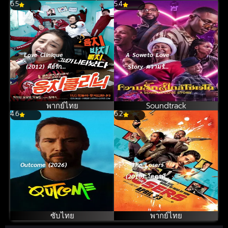
6.5
5.4
Love Clinique
A Soweto Love
(2012) คีย์รัก
Story ความรัก
บำบัดเลิฟ
สไตล์โซเวโต
(2024)
พากย์ไทย
Soundtrack
4.6
6.2
Outcome (2026)
The Losers
(2010) โคตรทีม
แพ้ไม่เป็น
ซับไทย
พากย์ไทย