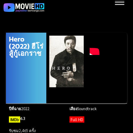
Hero
(2022) ฮีโร่
สู้กู้เอกราช
ปีที่ฉาย
2022
เสียง
Soundtrack
6.3
IMDb
Full HD
รับชม
2,465 ครั้ง