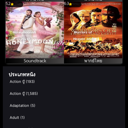
5.2
กิ้ง ดอว์น ภาค 1
6.3
Honeymoonish
Warriors of
(2024)
Heaven and
Earth (2003)
ขุนพลจ้าวปฐพี
(Jiang Wen)
Soundtrack
พากย์ไทย
ประเภทหนัง
Action บู๊
(193)
Action บู๊
(1,585)
Adaptation
(5)
Adult
(1)