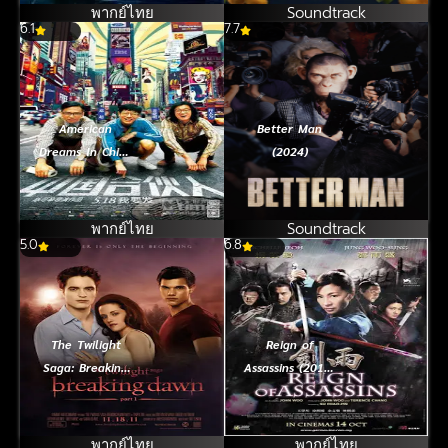
พากย์ไทย
Soundtrack
6.1
7.7
American
Better Man
Dreams In China
(2024)
(2013) สามซ่า
กล้าท้าฝัน
พากย์ไทย
Soundtrack
5.0
6.8
The Twilight
Reign of
Saga: Breaking
Assassins (2010)
Dawn Part 1
จอห์น วู นักฆ่า
(2011) แวมไพร์
ดาบเทวดา
ทไวไลท์ 4 : เบรค
พากย์ไทย
พากย์ไทย