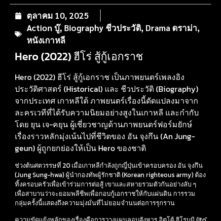
ตุลาคม 10, 2025
Action บู๊
,
Biography ชีวประวัติ
,
Drama ดราม่า
,
หนังเกาหลี
Hero (2022) ฮีโร่ สู้กู้เอกราช
Hero (2022) ฮีโร่ สู้กู้เอกราช เป็นภาพยนตร์เพลงอิง
ประวัติศาสตร์ (Historical) และ ชีวประวัติ (Biography)
จากประเทศ เกาหลีใต้ ภาพยนตร์เรื่องนี้ดัดแปลงมาจาก
ละครเวทีที่ได้รับความนิยมอย่างสูงในเกาหลี และกำกับ
โดย ยุน เจ-คยุน ผู้เชี่ยวชาญด้านภาพยนตร์ฟอร์มยักษ์
เรื่องราวหลักมุ่งเน้นไปที่ชีวิตของ อัน จุงกึน (An Jung-
geun) ผู้ถูกยกย่องให้เป็น Hero ของชาติ
ช่วงต้นศตวรรษที่ 20 เมื่อเกาหลีกำลังถูกญี่ปุ่นเข้าครอบครอง อัน จุงกึน
(Jung Sung-hwa) ผู้นำกองทัพผู้รักชาติ (Korean righteous army) ต้อง
ทิ้งครอบครัวเพื่อเข้าร่วมการต่อสู้ เขาและสหายรวมตัวกันอย่างลับ ๆ
เพื่อสาบานว่าจะยอมพลีชีพเพื่อกอบกู้เอกราชให้กับแผ่นดิน การรวม
กลุ่มครั้งนี้แสดงถึงความมุ่งมั่นที่ไม่ยอมจำนนต่อการรุกราน
ความขัดแย้งหลักของเรื่องคือการวางแผนลอบสังหาร อิตโต้ ฮิโรบูมิ (Itō