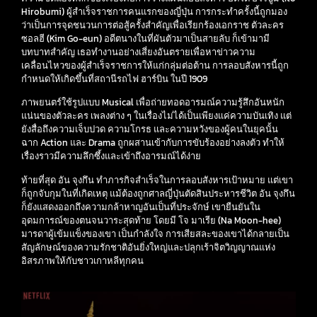
Hirobumi) ผู้สำเร็จราชการคนแรกของญี่ปุ่น การกระทำครั้งนี้ถูกมอง
ว่าเป็นการจุดชนวนการต่อสู้ครั้งสำคัญเพื่อเรียกร้องเอกราช ตัวละคร
ซอลฮี (Kim Go-eun) อดีตนางในที่ผันตัวมาเป็นสายลับ ก็เข้ามามี
บทบาทสำคัญ เธอทำงานอย่างเสี่ยงอันตรายเพื่อหาข่าวความ
เคลื่อนไหวของผู้สำเร็จราชการให้แก่กลุ่มต่อต้าน การลอบสังหารนี้ถูก
กำหนดให้เกิดขึ้นที่สถานีรถไฟ ฮาร์บิน ในปี 1909
ภาพยนตร์ใช้รูปแบบ Musical เพื่อถ่ายทอดอารมณ์ความรู้สึกอันหนัก
แน่นของตัวละคร เพลงต่าง ๆ ในเรื่องไม่ได้เป็นเพียงแค่ความบันเทิง แต่
ยังสื่อถึงความเจ็บปวด ความโกรธ และความหวังของผู้คนในยุคนั้น
ฉาก Action และ Drama ถูกผสานเข้ากับการขับร้องอย่างลงตัว ทำให้
เรื่องราวมีความลึกซึ้งและเข้าถึงอารมณ์ได้ง่าย
ท้ายที่สุด อัน จุงกึน ทำภารกิจสำเร็จในการลอบสังหารเป้าหมาย แต่เขา
ก็ถูกจับกุมในที่เกิดเหตุ แม้ต้องถูกศาลญี่ปุ่นตัดสินประหารชีวิต อัน จุงกึน
ก็ยังแสดงออกถึงความกล้าหาญอันเป็นที่ประจักษ์ เขายืนยันใน
อุดมการณ์ของตนจนวาระสุดท้าย โดยมี โจ มาเรีย (Na Moon-hee)
มารดาผู้เข้มแข็งของเขา เป็นกำลังใจ การเสียสละของเขาได้กลายเป็น
สัญลักษณ์ของความรักชาติอันยิ่งใหญ่และปลุกเร้าจิตวิญญาณแห่ง
อิสรภาพให้กับชาวเกาหลีทุกคน