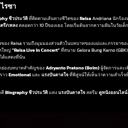
 ไรซา
phy ชีวประวัติ
ที่ติดตามเส้นทางชีวิตของ
Raisa
Andriana นักร้อ
ตรี/เพลง
ตลอดกว่า 10 ปีของเธอ โดยเริ่มต้นจากความฝันในวัยเด็
ชีพของ Raisa รวมถึงมุมมองส่วนตัวในบทบาทของแม่และภรรยาขอ
์ตใหญ่
“Raisa Live in Concert”
ที่สนาม Gelora Bung Karno (GBK) 
ด้แสดงที่นั่น
ยังยกย่องบทบาทสำคัญของ
Adryanto Pratono (Boim)
ผู้จัดการและ
องราว
Emotional
และ
แรงบันดาลใจ
ที่พิสูจน์ให้เห็นว่าความสำเร็จท
ดี
Biography ชีวประวัติ
แห่ง
แรงบันดาลใจ
สตรีม
ดูหนังออนไลน์