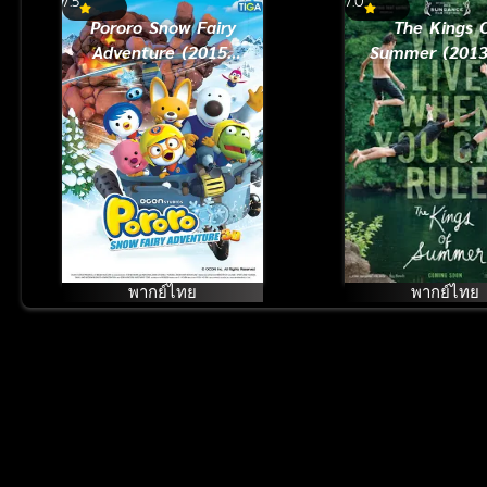
7.5
7.0
Pororo Snow Fairy
The Kings 
Adventure (2015)
Summer (2013)
โพโรโระ เดอะมูวี่
โลกเดิม เติมโล
ภาค มหัศจรรย์ดิน
แดนหิมะ
พากย์ไทย
พากย์ไทย