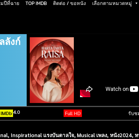
ปีที่ฉาย
TOP IMDB
ติดต่อ / ขอหนัง
เลือกตามหมวดหมู่
ลลังก์
4.0
IMDb
Full HD
รับช
nal
,
Inspirational แรงบันดาลใจ
,
Musical เพลง
,
หนัง2024
,
ห