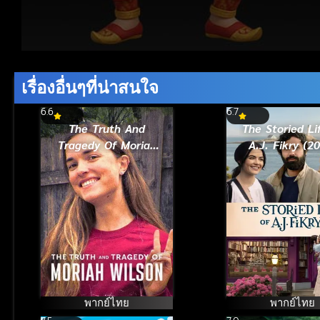
Volume
90%
เรื่องอื่นๆที่น่าสนใจ
6.6
6.7
The Truth And
The Storied Li
Tragedy Of Moriah
A.J. Fikry (2
Wilson วามจริงและ
ชีวิตหลากรส
โศกนาฏกรรมของโม
เอ.เจ. ฟิกรี้
ไรอาห์ วิลสัน (2026)
พากย์ไทย
พากย์ไทย